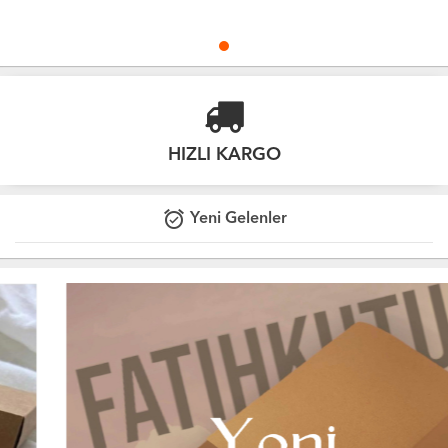
HIZLI KARGO
alarm_on
Yeni Gelenler