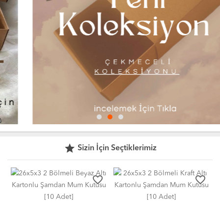
grade
Sizin İçin Seçtiklerimiz
favorite_border
favorite_border