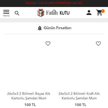
YILBAŞI ÜRÜNLERİ SİTEMİZDE AKTİF!
menu
person
shopping_cart
0
search
menü
notification_important
Günün Fırsatları
order
favorite_border
favorite_border
ı
26x5x3 2 Bölmeli Kraft Altı
26x5x3 2 Bölmeli Beyaz Altı
Kartonlu Şamdan Mum
Kartonlu Şamdan Mum
Kutusu [10 Adet]
Kutusu [10 Adet]
100 TL
100 TL