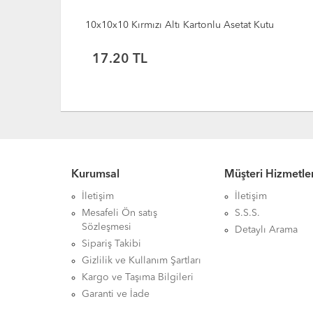
tu
10x10x10 Beyaz Altı Kartonlu Asetat Kutu
17.20
TL
Kurumsal
Müşteri Hizmetler
İletişim
İletişim
Mesafeli Ön satış
S.S.S.
Sözleşmesi
Detaylı Arama
Sipariş Takibi
Gizlilik ve Kullanım Şartları
Kargo ve Taşıma Bilgileri
Garanti ve İade