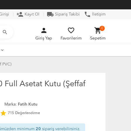
person_add
local_shipping
phone
irişi
Kayıt Ol
Sipariş Takibi
İletişim
person
favorite_border
shopping_cart
0
search
Giriş Yap
Favorilerim
Sepetim
af PVC)
Full Asetat Kutu (Şeffaf
2
Marka:
Fatih Kutu
star
715
Değerlendirme
ümüzden minimum
20
sipariş verebilirsiniz.