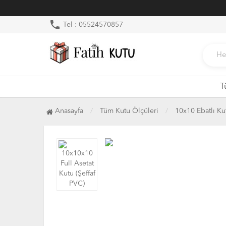
phone
Tel : 05524570857
T
Anasayfa
Tüm Kutu Ölçüleri
10x10 Ebatlı Ku