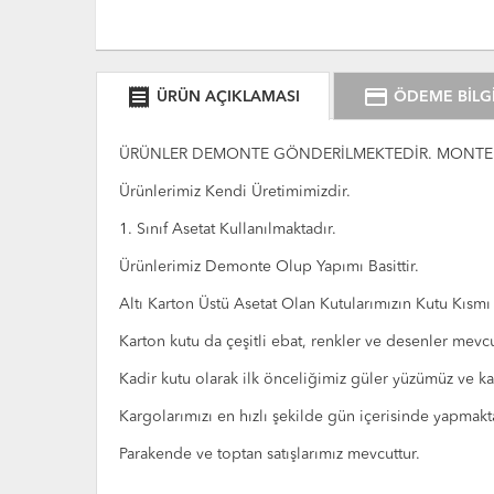
receipt
credit_card
ÜRÜN AÇIKLAMASI
ÖDEME BİLGİ
ÜRÜNLER DEMONTE GÖNDERİLMEKTEDİR. MONTE V
Ürünlerimiz Kendi Üretimimizdir.
1. Sınıf Asetat Kullanılmaktadır.
Ürünlerimiz Demonte Olup Yapımı Basittir.
Altı Karton Üstü Asetat Olan Kutularımızın Kutu Kısmı
Karton kutu da çeşitli ebat, renkler ve desenler mevcu
Kadir kutu olarak ilk önceliğimiz güler yüzümüz ve kar
Kargolarımızı en hızlı şekilde gün içerisinde yapmakt
Parakende ve toptan satışlarımız mevcuttur.