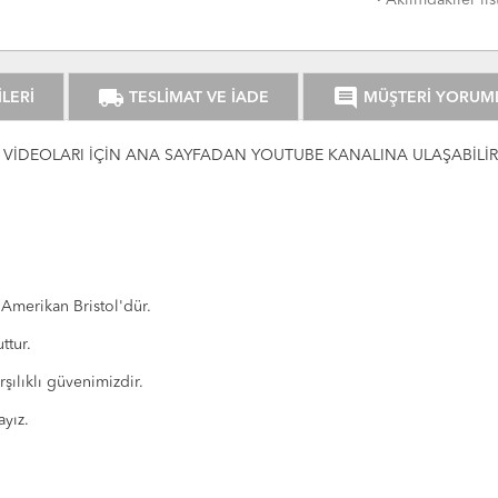
·
Aklımdakiler lis
local_shipping
comment
LERİ
TESLİMAT VE İADE
MÜŞTERİ YORUM
İDEOLARI İÇİN ANA SAYFADAN YOUTUBE KANALINA ULAŞABİLİRS
 Amerikan Bristol'dür.
ttur.
şılıklı güvenimizdir.
ayız.