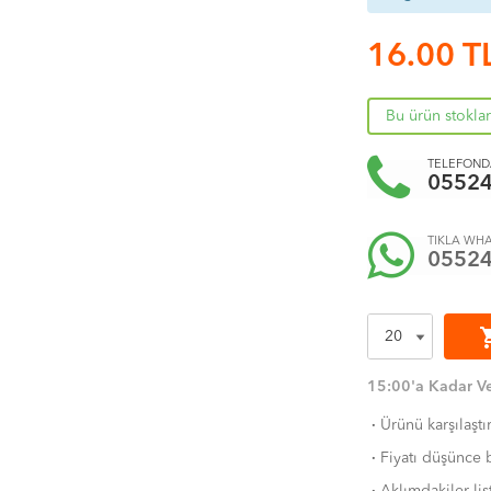
16.00
T
Bu ürün stokla
TELEFONDA
0552
TIKLA WHA
0552
shoppi
15:00'a Kadar Ve
·
Ürünü karşılaştı
·
Fiyatı düşünce b