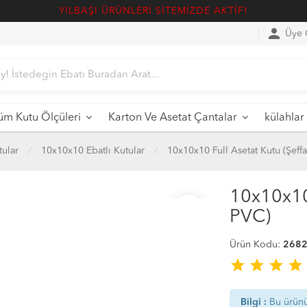
YILBAŞI ÜRÜNLERİ SİTEMİZDE AKTİF!
person
Üye G
üm Kutu Ölçüleri
Karton Ve Asetat Çantalar
külahlar
tular
10x10x10 Ebatlı Kutular
10x10x10 Full Asetat Kutu (Şeff
10x10x10 
favorite_border
PVC)
Ürün Kodu:
268
star
star
star
star
Bilgi :
Bu ürün