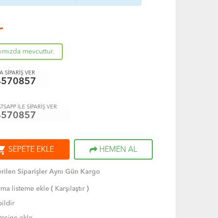
L
rımızda mevcuttur.
 SİPARİŞ VER
4570857
TSAPP İLE SİPARİŞ VER
4570857
ng_cart
SEPETE EKLE
HEMEN AL
rilen Siparişler Aynı Gün Kargo
rma listeme ekle
(
Karşılaştır
)
ildir