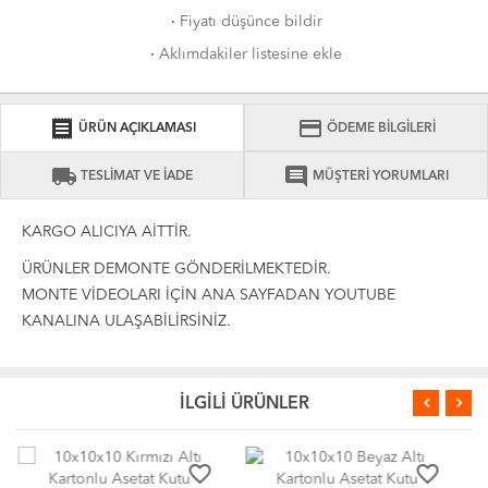
·
Fiyatı düşünce bildir
·
Aklımdakiler listesine ekle
receipt
credit_card
ÜRÜN AÇIKLAMASI
ÖDEME BİLGİLERİ
local_shipping
comment
TESLİMAT VE İADE
MÜŞTERİ YORUMLARI
KARGO ALICIYA AİTTİR.
ÜRÜNLER DEMONTE GÖNDERİLMEKTEDİR.
MONTE VİDEOLARI İÇİN ANA SAYFADAN YOUTUBE
KANALINA ULAŞABİLİRSİNİZ.
İLGİLİ ÜRÜNLER
e_border
favorite_border
favorite_border