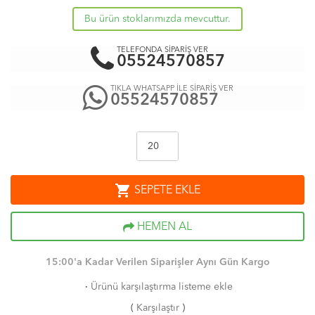
Bu ürün stoklarımızda mevcuttur.
TELEFONDA SİPARİŞ VER
05524570857
TIKLA WHATSAPP İLE SİPARİŞ VER
05524570857
shopping_cart
SEPETE EKLE
HEMEN AL
15:00'a Kadar Verilen Siparişler Aynı Gün Kargo
·
Ürünü karşılaştırma listeme ekle
(
Karşılaştır
)