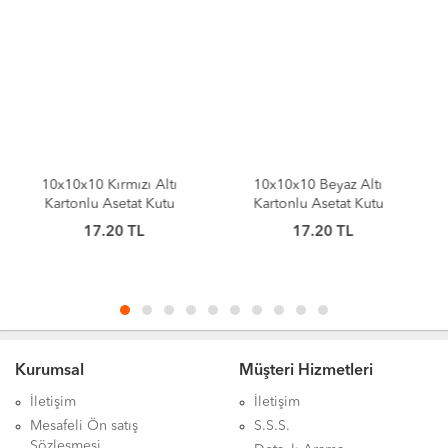
10x10x10 Beyaz Altı
10x10x10 Komple Beyaz
Kartonlu Asetat Kutu
Kutu
17.20
TL
25
TL
Kurumsal
Müşteri Hizmetleri
İletişim
İletişim
Mesafeli Ön satış
S.S.S.
Sözleşmesi