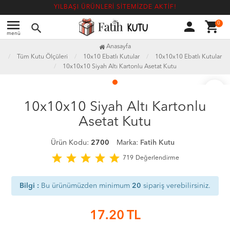
YILBAŞI ÜRÜNLERİ SİTEMİZDE AKTİF!
menu
person
shopping_cart
0
search
menü
Anasayfa
Tüm Kutu Ölçüleri
10x10 Ebatlı Kutular
10x10x10 Ebatlı Kutular
10x10x10 Siyah Altı Kartonlu Asetat Kutu
favorite_border
10x10x10 Siyah Altı Kartonlu
Asetat Kutu
Ürün Kodu:
2700
Marka:
Fatih Kutu
star
star
star
star
star
719
Değerlendirme
Bilgi :
Bu ürünümüzden minimum
20
sipariş verebilirsiniz.
17.20
TL