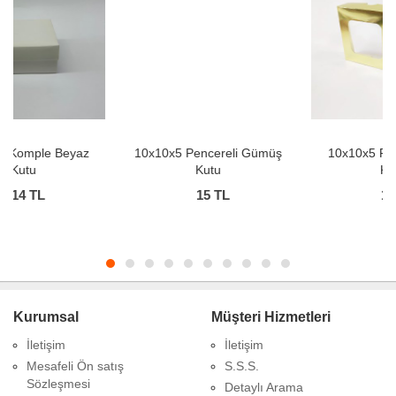
10x10x5 Pencereli Gümüş
10x10x5 Pencereli Altın
Kutu
Kutu
15
TL
15
TL
Kurumsal
Müşteri Hizmetleri
İletişim
İletişim
Mesafeli Ön satış
S.S.S.
Sözleşmesi
Detaylı Arama