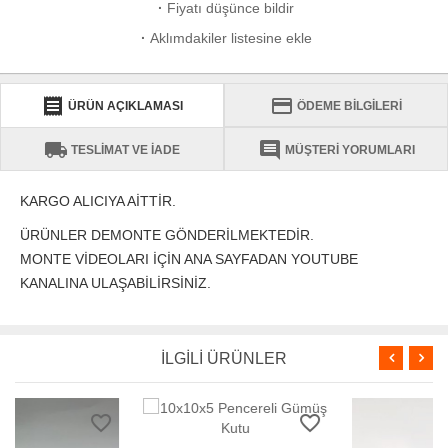
·
Fiyatı düşünce bildir
·
Aklımdakiler listesine ekle
receipt
credit_card
ÜRÜN AÇIKLAMASI
ÖDEME BİLGİLERİ
local_shipping
comment
TESLİMAT VE İADE
MÜŞTERİ YORUMLARI
KARGO ALICIYA AİTTİR.
ÜRÜNLER DEMONTE GÖNDERİLMEKTEDİR.
MONTE VİDEOLARI İÇİN ANA SAYFADAN YOUTUBE
KANALINA ULAŞABİLİRSİNİZ.
İLGİLİ ÜRÜNLER
favorite_border
favorite_border