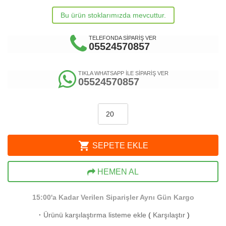
Bu ürün stoklarımızda mevcuttur.
TELEFONDA SİPARİŞ VER
05524570857
TIKLA WHATSAPP İLE SİPARİŞ VER
05524570857
shopping_cart
SEPETE EKLE
HEMEN AL
15:00'a Kadar Verilen Siparişler Aynı Gün Kargo
·
Ürünü karşılaştırma listeme ekle
(
Karşılaştır
)