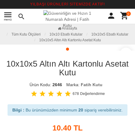
YILBAŞI ÜRÜNLERİ SİTEMİZDE AKTİF!
menu
person
shopping_cart
0
search
menü
Anasayfa
Tüm Kutu Ölçüleri
10x10 Ebatlı Kutular
10x10x5 Ebatlı Kutular
10x10x5 Altın Altı Kartonlu Asetat Kutu
favorite_border
10x10x5 Altın Altı Kartonlu Asetat
Kutu
Ürün Kodu:
2646
Marka:
Fatih Kutu
star
star
star
star
star
678
Değerlendirme
Bilgi :
Bu ürünümüzden minimum
20
sipariş verebilirsiniz.
10.40
TL