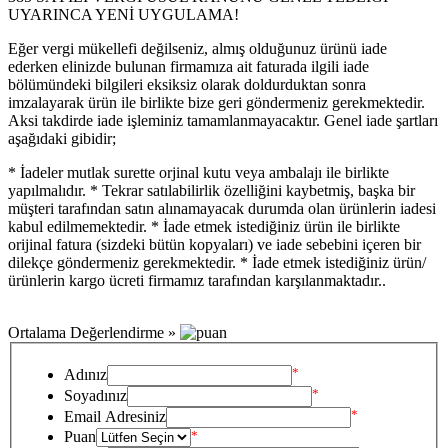
UYARINCA YENİ UYGULAMA!
Eğer vergi mükellefi değilseniz, almış olduğunuz ürünü iade
ederken elinizde bulunan firmamıza ait faturada ilgili iade
bölümündeki bilgileri eksiksiz olarak doldurduktan sonra
imzalayarak ürün ile birlikte bize geri göndermeniz gerekmektedir.
Aksi takdirde iade işleminiz tamamlanmayacaktır. Genel iade şartları
aşağıdaki gibidir;
* İadeler mutlak surette orjinal kutu veya ambalajı ile birlikte
yapılmalıdır. * Tekrar satılabilirlik özelliğini kaybetmiş, başka bir
müşteri tarafından satın alınamayacak durumda olan ürünlerin iadesi
kabul edilmemektedir. * İade etmek istediğiniz ürün ile birlikte
orijinal fatura (sizdeki bütün kopyaları) ve iade sebebini içeren bir
dilekçe göndermeniz gerekmektedir. * İade etmek istediğiniz ürün/
ürünlerin kargo ücreti firmamız tarafından karşılanmaktadır..
Ortalama Değerlendirme »
*
Adınız
*
Soyadınız
*
Email Adresiniz
Puan
*