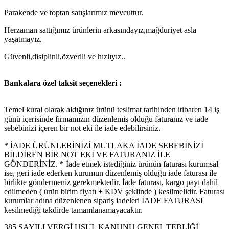
Parakende ve toptan satışlarımız mevcuttur.
Herzaman sattığımız ürünlerin arkasındayız,mağduriyet asla
yaşatmayız.
Güvenli,disiplinli,özverili ve hızlıyız..
Bankalara özel taksit seçenekleri :
Temel kural olarak aldığınız ürünü teslimat tarihinden itibaren 14 iş
günü içerisinde firmamızın düzenlemiş olduğu faturanız ve iade
sebebinizi içeren bir not eki ile iade edebilirsiniz.
* İADE ÜRÜNLERİNİZİ MUTLAKA İADE SEBEBİNİZİ
BİLDİREN BİR NOT EKİ VE FATURANIZ İLE
GÖNDERİNİZ. * İade etmek istediğiniz ürünün faturası kurumsal
ise, geri iade ederken kurumun düzenlemiş olduğu iade faturası ile
birlikte göndermeniz gerekmektedir. İade faturası, kargo payı dahil
edilmeden ( ürün birim fiyatı + KDV şeklinde ) kesilmelidir. Faturası
kurumlar adına düzenlenen sipariş iadeleri İADE FATURASI
kesilmediği takdirde tamamlanamayacaktır.
385 SAYILI VERGİ USUL KANUNU GENEL TEBLİĞİ