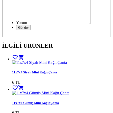
Yorum
İLGİLİ ÜRÜNLER
favorite_border
shopping_cart
11x7x4 Siyah Mini Kağıt Çanta
6
TL
favorite_border
shopping_cart
11x7x4 Gümüş Mini Kağıt Çanta
6
TL