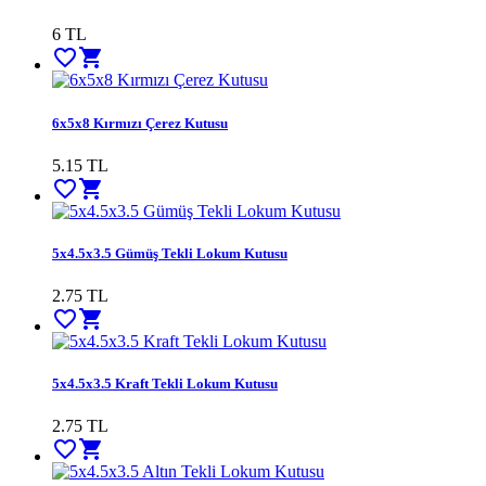
6
TL
favorite_border
shopping_cart
6x5x8 Kırmızı Çerez Kutusu
5.15
TL
favorite_border
shopping_cart
5x4.5x3.5 Gümüş Tekli Lokum Kutusu
2.75
TL
favorite_border
shopping_cart
5x4.5x3.5 Kraft Tekli Lokum Kutusu
2.75
TL
favorite_border
shopping_cart