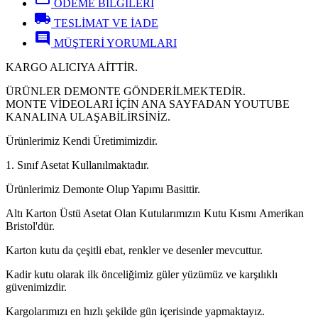
ÖDEME BİLGİLERİ
local_shipping
TESLİMAT VE İADE
comment
MÜŞTERİ YORUMLARI
KARGO ALICIYA AİTTİR.
ÜRÜNLER DEMONTE GÖNDERİLMEKTEDİR.
MONTE VİDEOLARI İÇİN ANA SAYFADAN YOUTUBE
KANALINA ULAŞABİLİRSİNİZ.
Ürünlerimiz Kendi Üretimimizdir.
1. Sınıf Asetat Kullanılmaktadır.
Ürünlerimiz Demonte Olup Yapımı Basittir.
Altı Karton Üstü Asetat Olan Kutularımızın Kutu Kısmı Amerikan
Bristol'dür.
Karton kutu da çeşitli ebat, renkler ve desenler mevcuttur.
Kadir kutu olarak ilk önceliğimiz güler yüzümüz ve karşılıklı
güvenimizdir.
Kargolarımızı en hızlı şekilde gün içerisinde yapmaktayız.