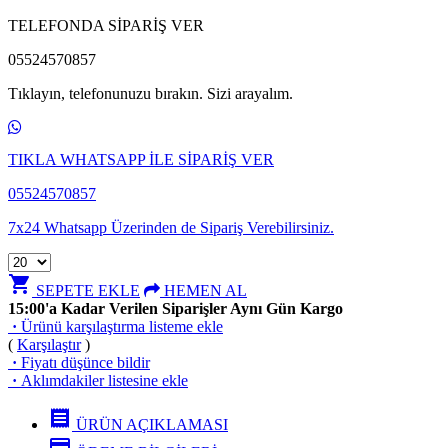
TELEFONDA SİPARİŞ VER
05524570857
Tıklayın, telefonunuzu bırakın. Sizi arayalım.
TIKLA WHATSAPP İLE SİPARİŞ VER
05524570857
7x24 Whatsapp Üzerinden de Sipariş Verebilirsiniz.
shopping_cart
SEPETE EKLE
HEMEN AL
15:00'a Kadar Verilen Siparişler Aynı Gün Kargo
·
Ürünü karşılaştırma listeme ekle
(
Karşılaştır
)
·
Fiyatı düşünce bildir
·
Aklımdakiler listesine ekle
receipt
ÜRÜN AÇIKLAMASI
credit_card