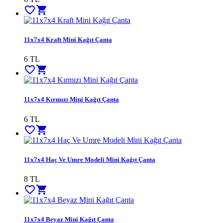
favorite_border
shopping_cart
11x7x4 Kraft Mini Kağıt Çanta
6
TL
favorite_border
shopping_cart
11x7x4 Kırmızı Mini Kağıt Çanta
6
TL
favorite_border
shopping_cart
11x7x4 Haç Ve Umre Modeli Mini Kağıt Çanta
8
TL
favorite_border
shopping_cart
11x7x4 Beyaz Mini Kağıt Çanta