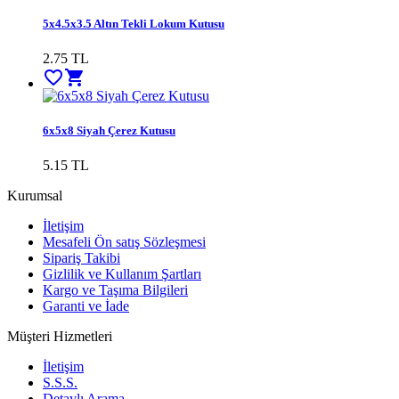
5x4.5x3.5 Altın Tekli Lokum Kutusu
2.75
TL
favorite_border
shopping_cart
6x5x8 Siyah Çerez Kutusu
5.15
TL
Kurumsal
İletişim
Mesafeli Ön satış Sözleşmesi
Sipariş Takibi
Gizlilik ve Kullanım Şartları
Kargo ve Taşıma Bilgileri
Garanti ve İade
Müşteri Hizmetleri
İletişim
S.S.S.
Detaylı Arama