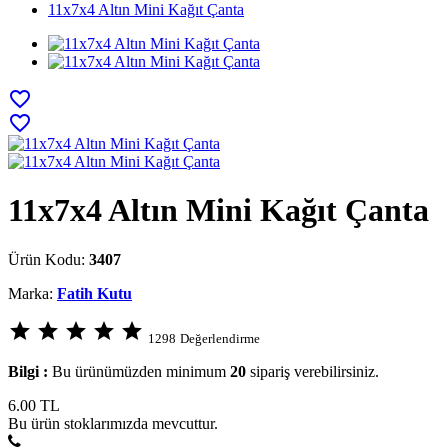
11x7x4 Altın Mini Kağıt Çanta
favorite_border
favorite_border
11x7x4 Altın Mini Kağıt Çanta
Ürün Kodu:
3407
Marka:
Fatih Kutu
star
star
star
star
star
1298
Değerlendirme
Bilgi :
Bu ürünümüzden minimum
20
sipariş verebilirsiniz.
6.00
TL
Bu ürün stoklarımızda mevcuttur.