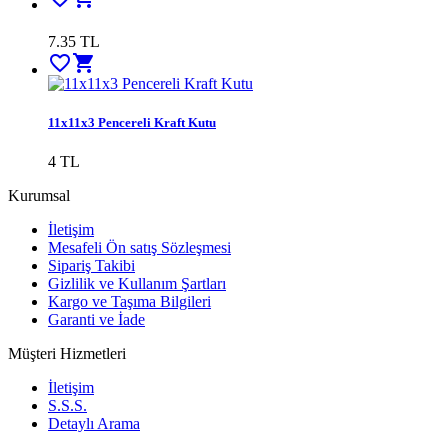
7.35 TL
favorite_border
shopping_cart
11x11x3 Pencereli Kraft Kutu
4 TL
Kurumsal
İletişim
Mesafeli Ön satış Sözleşmesi
Sipariş Takibi
Gizlilik ve Kullanım Şartları
Kargo ve Taşıma Bilgileri
Garanti ve İade
Müşteri Hizmetleri
İletişim
S.S.S.
Detaylı Arama