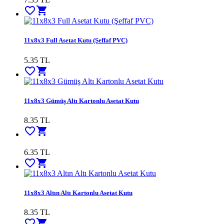
favorite_border
shopping_cart
11x8x3 Full Asetat Kutu (Şeffaf PVC)
5.35 TL
favorite_border
shopping_cart
11x8x3 Gümüş Altı Kartonlu Asetat Kutu
8.35 TL
favorite_border
shopping_cart
6.35 TL
favorite_border
shopping_cart
11x8x3 Altın Altı Kartonlu Asetat Kutu
8.35 TL
favorite_border
shopping_cart