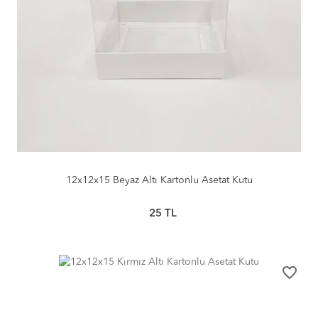
12x12x15 Beyaz Altı Kartonlu Asetat Kutu
25
TL
favorite_border