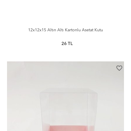
12x12x15 Altın Altı Kartonlu Asetat Kutu
26
TL
favorite_border