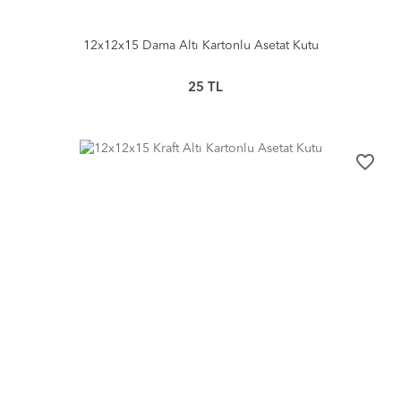
12x12x15 Dama Altı Kartonlu Asetat Kutu
25
TL
favorite_border