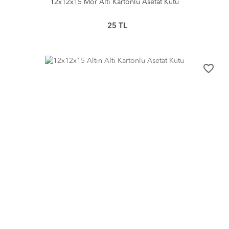
12x12x15 Mor Altı Kartonlu Asetat Kutu
25
TL
favorite_border