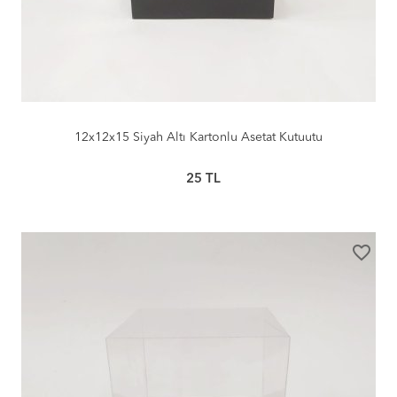
12x12x15 Siyah Altı Kartonlu Asetat Kutuutu
25
TL
favorite_border