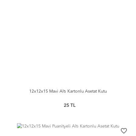
12x12x15 Mavi Altı Kartonlu Asetat Kutu
25
TL
favorite_border