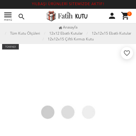
YILBAŞI ÜRÜNLERİ SİTEMİZDE AKTİF!
menu
person
shopping_cart
0
search
menü
Anasayfa
Tüm Kutu Ölçüleri
12x12 Ebatlı Kutular
12x12x15 Ebatlı Kutular
12x12x15 Çiftli Kırmızı Kutu
TÜKENDİ
favorite_border