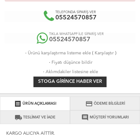
TELEFONDA SİPARİŞ VER
05524570857
TIKLA WHATSAPP İLE SİPARİŞ VER
05524570857
·
Ürünü karşılaştırma listeme ekle
(
Karşılaştır
)
·
Fiyatı düşünce bildir
·
Aklımdakiler listesine ekle
STOGA GIRINCE HABER VER
receipt
credit_card
ÜRÜN AÇIKLAMASI
ÖDEME BİLGİLERİ
local_shipping
comment
TESLİMAT VE İADE
MÜŞTERİ YORUMLARI
KARGO ALICIYA AİTTİR.