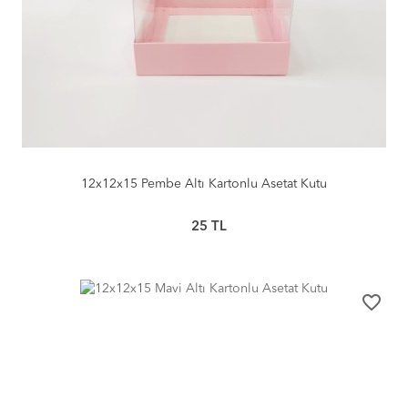
12x12x15 Pembe Altı Kartonlu Asetat Kutu
25
TL
favorite_border