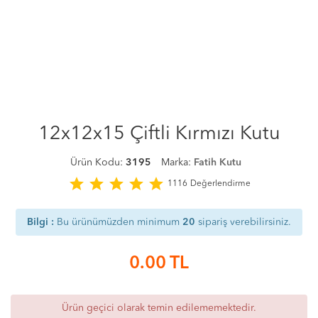
12x12x15 Çiftli Kırmızı Kutu
Ürün Kodu:
3195
Marka:
Fatih Kutu
star
star
star
star
star
1116
Değerlendirme
Bilgi :
Bu ürünümüzden minimum
20
sipariş verebilirsiniz.
0.00
TL
Ürün geçici olarak temin edilememektedir.