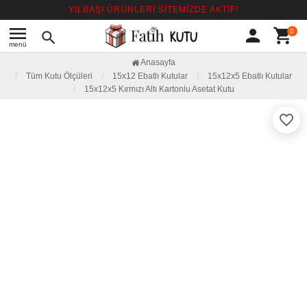
YILBAŞI ÜRÜNLERİ SİTEMİZDE AKTİF!
menu
person
shopping_cart
0
search
menü
Anasayfa
Tüm Kutu Ölçüleri
15x12 Ebatlı Kutular
15x12x5 Ebatlı Kutular
15x12x5 Kırmızı Altı Kartonlu Asetat Kutu
favorite_border