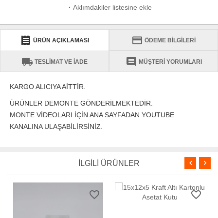
·
Aklımdakiler listesine ekle
receipt
credit_card
ÜRÜN AÇIKLAMASI
ÖDEME BİLGİLERİ
local_shipping
comment
TESLİMAT VE İADE
MÜŞTERİ YORUMLARI
KARGO ALICIYA AİTTİR.
ÜRÜNLER DEMONTE GÖNDERİLMEKTEDİR.
MONTE VİDEOLARI İÇİN ANA SAYFADAN YOUTUBE
KANALINA ULAŞABİLİRSİNİZ.
İLGİLİ ÜRÜNLER
favorite_border
favorite_border