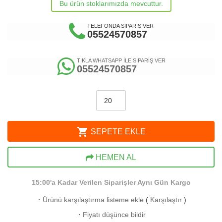
Bu ürün stoklarımızda mevcuttur.
TELEFONDA SİPARİŞ VER
05524570857
TIKLA WHATSAPP İLE SİPARİŞ VER
05524570857
shopping_cart
SEPETE EKLE
HEMEN AL
15:00'a Kadar Verilen Siparişler Aynı Gün Kargo
·
Ürünü karşılaştırma listeme ekle
(
Karşılaştır
)
·
Fiyatı düşünce bildir