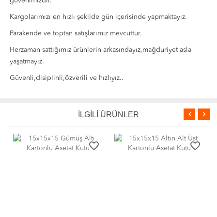
güvenimizdir.
Kargolarımızı en hızlı şekilde gün içerisinde yapmaktayız.
Parakende ve toptan satışlarımız mevcuttur.
Herzaman sattığımız ürünlerin arkasındayız,mağduriyet asla
yaşatmayız.
Güvenli,disiplinli,özverili ve hızlıyız..
İLGİLİ ÜRÜNLER
favorite_border
favorite_border