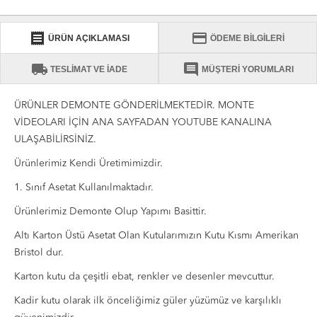
receipt
credit_card
ÜRÜN AÇIKLAMASI
ÖDEME BİLGİLERİ
local_shipping
comment
TESLİMAT VE İADE
MÜŞTERİ YORUMLARI
ÜRÜNLER DEMONTE GÖNDERİLMEKTEDİR. MONTE
VİDEOLARI İÇİN ANA SAYFADAN YOUTUBE KANALINA
ULAŞABİLİRSİNİZ.
Ürünlerimiz Kendi Üretimimizdir.
1. Sınıf Asetat Kullanılmaktadır.
Ürünlerimiz Demonte Olup Yapımı Basittir.
Altı Karton Üstü Asetat Olan Kutularımızın Kutu Kısmı Amerikan
Bristol dur.
Karton kutu da çeşitli ebat, renkler ve desenler mevcuttur.
Kadir kutu olarak ilk önceliğimiz güler yüzümüz ve karşılıklı