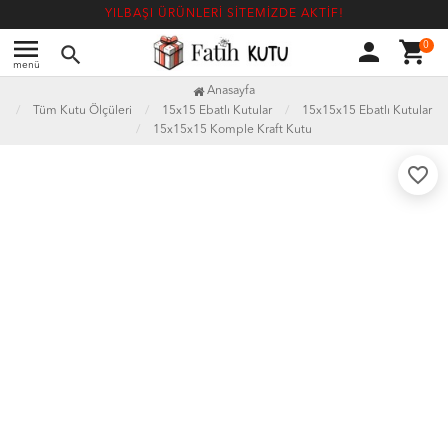
YILBAŞI ÜRÜNLERİ SİTEMİZDE AKTİF!
menu
person
shopping_cart
0
search
menü
Anasayfa
Tüm Kutu Ölçüleri
15x15 Ebatlı Kutular
15x15x15 Ebatlı Kutular
15x15x15 Komple Kraft Kutu
favorite_border