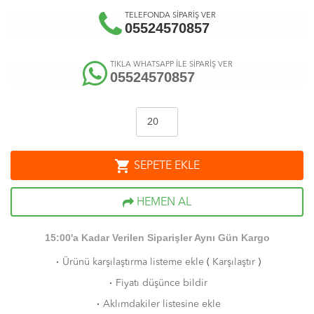
TELEFONDA SİPARİŞ VER
05524570857
TIKLA WHATSAPP İLE SİPARİŞ VER
05524570857
shopping_cart
SEPETE EKLE
HEMEN AL
15:00'a Kadar Verilen Siparişler Aynı Gün Kargo
·
Ürünü karşılaştırma listeme ekle
(
Karşılaştır
)
·
Fiyatı düşünce bildir
·
Aklımdakiler listesine ekle