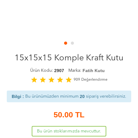
15x15x15 Komple Kraft Kutu
2907
Fatih Kutu
Ürün Kodu:
Marka:
star
star
star
star
star
909
Değerlendirme
Bilgi :
20
Bu ürünümüzden minimum
sipariş verebilirsiniz.
50.00
TL
Bu ürün stoklarımızda mevcuttur.