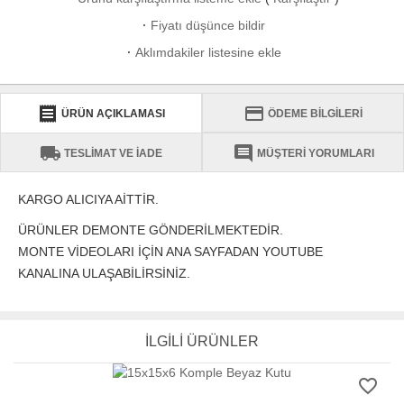
·
Fiyatı düşünce bildir
·
Aklımdakiler listesine ekle
receipt
credit_card
ÜRÜN AÇIKLAMASI
ÖDEME BİLGİLERİ
local_shipping
comment
TESLİMAT VE İADE
MÜŞTERİ YORUMLARI
KARGO ALICIYA AİTTİR.
ÜRÜNLER DEMONTE GÖNDERİLMEKTEDİR.
MONTE VİDEOLARI İÇİN ANA SAYFADAN YOUTUBE
KANALINA ULAŞABİLİRSİNİZ.
İLGİLİ ÜRÜNLER
favorite_border