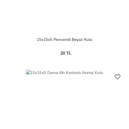
15x15x5 Pencereli Beyaz Kutu
20
TL
favorite_border