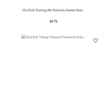
15x15x5 Gümüş Altı Kartonlu Asetat Kutu
16
TL
favorite_border