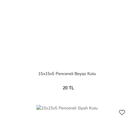
15x15x5 Pencereli Beyaz Kutu
20
TL
favorite_border