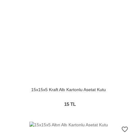
15x15x5 Kraft Altı Kartonlu Asetat Kutu
15
TL
favorite_border