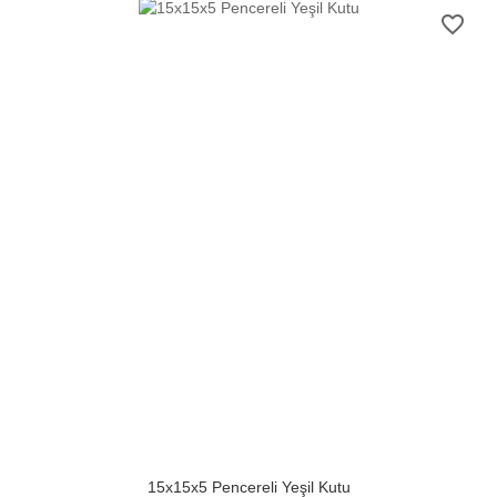
favorite_border
15x15x5 Pencereli Yeşil Kutu