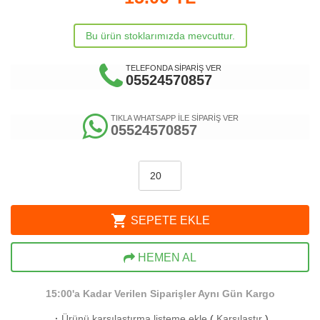
Bu ürün stoklarımızda mevcuttur.
TELEFONDA SİPARİŞ VER
05524570857
TIKLA WHATSAPP İLE SİPARİŞ VER
05524570857
shopping_cart
SEPETE EKLE
HEMEN AL
15:00'a Kadar Verilen Siparişler Aynı Gün Kargo
·
Ürünü karşılaştırma listeme ekle
(
Karşılaştır
)