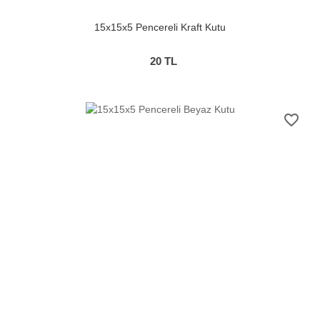
15x15x5 Pencereli Kraft Kutu
20
TL
favorite_border