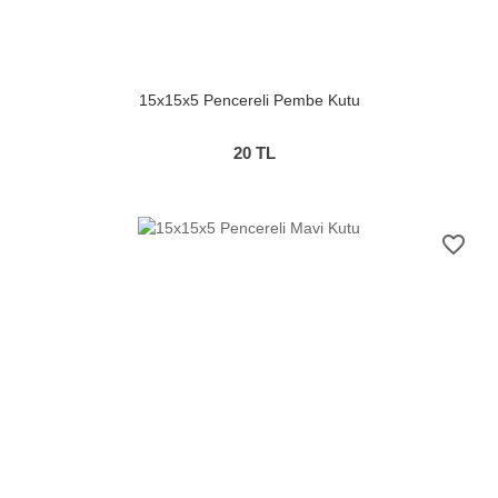
15x15x5 Pencereli Pembe Kutu
20
TL
favorite_border