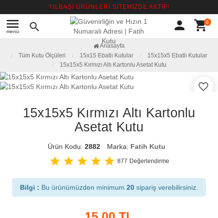
YILBAŞI ÜRÜNLERİ SİTEMİZDE AKTİF!
menu
person
shopping_cart
0
search
menü
Anasayfa
Tüm Kutu Ölçüleri
15x15 Ebatlı Kutular
15x15x5 Ebatlı Kutular
15x15x5 Kırmızı Altı Kartonlu Asetat Kutu
favorite_border
15x15x5 Kırmızı Altı Kartonlu
Asetat Kutu
Ürün Kodu:
2882
Marka:
Fatih Kutu
star
star
star
star
star
877
Değerlendirme
Bilgi :
Bu ürünümüzden minimum
20
sipariş verebilirsiniz.
15.00
TL