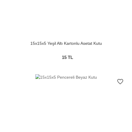
15x15x5 Yeşil Altı Kartonlu Asetat Kutu
15
TL
favorite_border