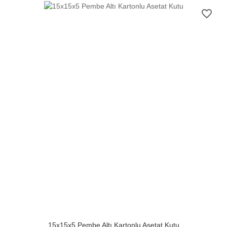
favorite_border
15x15x5 Pembe Altı Kartonlu Asetat Kutu