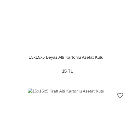
15x15x5 Beyaz Altı Kartonlu Asetat Kutu
15
TL
favorite_border