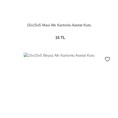
15x15x5 Mavi Altı Kartonlu Asetat Kutu
15
TL
favorite_border