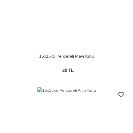
15x15x5 Pencereli Mavi Kutu
20
TL
favorite_border