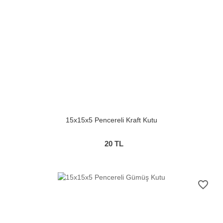
15x15x5 Pencereli Kraft Kutu
20
TL
favorite_border