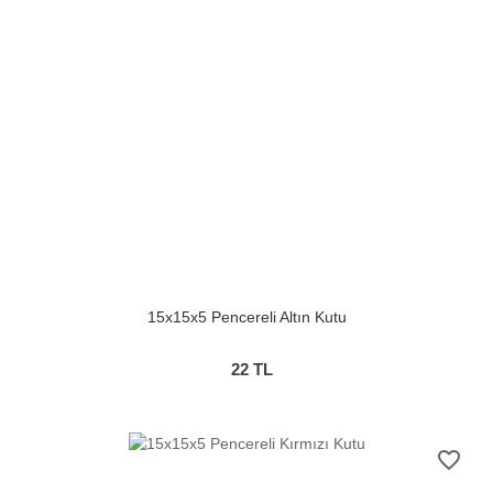
15x15x5 Pencereli Altın Kutu
22
TL
favorite_border