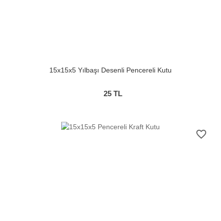
15x15x5 Yılbaşı Desenli Pencereli Kutu
25
TL
favorite_border