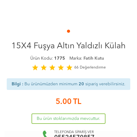
15X4 Fuşya Altın Yaldızlı Külah
Ürün Kodu:
1775
Marka:
Fatih Kutu
star
star
star
star
star
66
Değerlendirme
Bilgi :
Bu ürünümüzden minimum
20
sipariş verebilirsiniz.
5.00
TL
Bu ürün stoklarımızda mevcuttur.
TELEFONDA SİPARİŞ VER