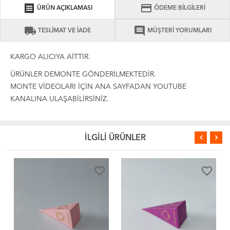
receipt
credit_card
ÜRÜN AÇIKLAMASI
ÖDEME BİLGİLERİ
local_shipping
comment
TESLİMAT VE İADE
MÜŞTERİ YORUMLARI
KARGO ALICIYA AİTTİR.
ÜRÜNLER DEMONTE GÖNDERİLMEKTEDİR.
MONTE VİDEOLARI İÇİN ANA SAYFADAN YOUTUBE
KANALINA ULAŞABİLİRSİNİZ.
İLGİLİ ÜRÜNLER
favorite_border
favorite_border