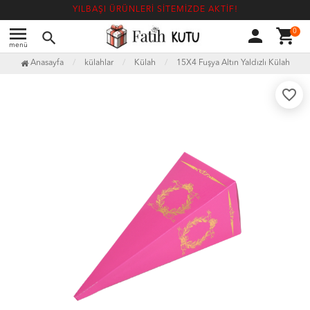
YILBAŞI ÜRÜNLERİ SİTEMİZDE AKTİF!
menu
person
shopping_cart
0
search
menü
Anasayfa
külahlar
Külah
15X4 Fuşya Altın Yaldızlı Külah
favorite_border