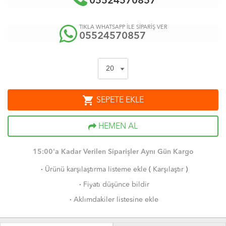
05524570857
TIKLA WHATSAPP İLE SİPARİŞ VER
05524570857
shopping_cart
SEPETE EKLE
HEMEN AL
15:00'a Kadar Verilen Siparişler Aynı Gün Kargo
·
Ürünü karşılaştırma listeme ekle
(
Karşılaştır
)
·
Fiyatı düşünce bildir
·
Aklımdakiler listesine ekle