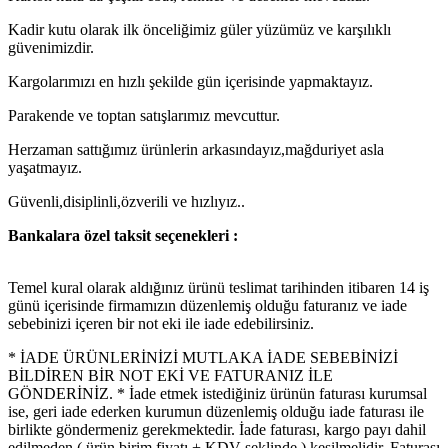
Kadir kutu olarak ilk önceliğimiz güler yüzümüz ve karşılıklı
güvenimizdir.
Kargolarımızı en hızlı şekilde gün içerisinde yapmaktayız.
Parakende ve toptan satışlarımız mevcuttur.
Herzaman sattığımız ürünlerin arkasındayız,mağduriyet asla
yaşatmayız.
Güvenli,disiplinli,özverili ve hızlıyız..
Bankalara özel taksit seçenekleri :
Temel kural olarak aldığınız ürünü teslimat tarihinden itibaren 14 iş
günü içerisinde firmamızın düzenlemiş olduğu faturanız ve iade
sebebinizi içeren bir not eki ile iade edebilirsiniz.
* İADE ÜRÜNLERİNİZİ MUTLAKA İADE SEBEBİNİZİ
BİLDİREN BİR NOT EKİ VE FATURANIZ İLE
GÖNDERİNİZ. * İade etmek istediğiniz ürünün faturası kurumsal
ise, geri iade ederken kurumun düzenlemiş olduğu iade faturası ile
birlikte göndermeniz gerekmektedir. İade faturası, kargo payı dahil
edilmeden ( ürün birim fiyatı + KDV şeklinde ) kesilmelidir. Faturası