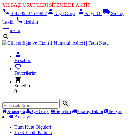
YILBAŞI ÜRÜNLERİ SİTEMİZDE AKTİF!
phone
person
person_add
local_shipping
Tel : 05524570857
Üye Girişi
Kayıt Ol
Sipariş
phone
Takibi
İletişim
menu
menü
search
person
Hesabım
favorite_border
Favorilerim
shopping_cart
Sepetim
0
search
Anasayfa
Üye Girişi
Sepetim
Sipariş Takibi
İletişim
Anasayfa
Tüm Kutu Ölçüleri
15x9 Ebatlı Kutular