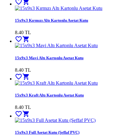
favorite_border
shopping_cart
15x9x3 Kırmızı Altı Kartonlu Asetat Kutu
8.40
TL
favorite_border
shopping_cart
15x9x3 Mavi Altı Kartonlu Asetat Kutu
8.40
TL
favorite_border
shopping_cart
15x9x3 Kraft Altı Kartonlu Asetat Kutu
8.40
TL
favorite_border
shopping_cart
15x9x3 Full Asetat Kutu (Şeffaf PVC)