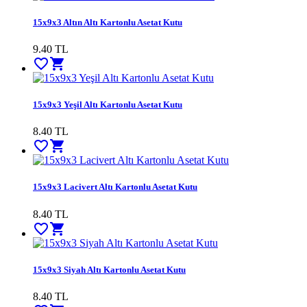
15x9x3 Altın Altı Kartonlu Asetat Kutu
9.40
TL
favorite_border
shopping_cart
15x9x3 Yeşil Altı Kartonlu Asetat Kutu
8.40
TL
favorite_border
shopping_cart
15x9x3 Lacivert Altı Kartonlu Asetat Kutu
8.40
TL
favorite_border
shopping_cart
15x9x3 Siyah Altı Kartonlu Asetat Kutu
8.40
TL