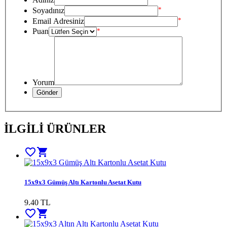
*
Soyadınız
*
Email Adresiniz
Puan
*
Yorum
İLGİLİ ÜRÜNLER
favorite_border
shopping_cart
15x9x3 Gümüş Altı Kartonlu Asetat Kutu
9.40
TL
favorite_border
shopping_cart