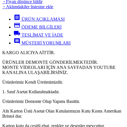
·
Fiyatı düşünce bildir
·
Aklımdakiler listesine ekle
receipt
ÜRÜN AÇIKLAMASI
credit_card
ÖDEME BİLGİLERİ
local_shipping
TESLİMAT VE İADE
comment
MÜŞTERİ YORUMLARI
KARGO ALICIYA AİTTİR.
ÜRÜNLER DEMONTE GÖNDERİLMEKTEDİR.
MONTE VİDEOLARI İÇİN ANA SAYFADAN YOUTUBE
KANALINA ULAŞABİLİRSİNİZ.
Ürünlerimiz Kendi Üretimimizdir.
1. Sınıf Asetat Kullanılmaktadır.
Ürünlerimiz Demonte Olup Yapımı Basittir.
Altı Karton Üstü Asetat Olan Kutularımızın Kutu Kısmı Amerikan
Bristol dur.
Karton kutu da çeşitli ebat, renkler ve desenler mevcuttur.