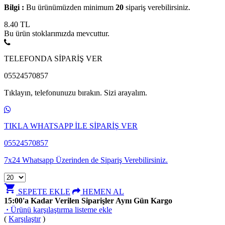
Bilgi :
Bu ürünümüzden minimum
20
sipariş verebilirsiniz.
8.40
TL
Bu ürün stoklarımızda mevcuttur.
TELEFONDA SİPARİŞ VER
05524570857
Tıklayın, telefonunuzu bırakın. Sizi arayalım.
TIKLA WHATSAPP İLE SİPARİŞ VER
05524570857
7x24 Whatsapp Üzerinden de Sipariş Verebilirsiniz.
shopping_cart
SEPETE EKLE
HEMEN AL
15:00'a Kadar Verilen Siparişler Aynı Gün Kargo
·
Ürünü karşılaştırma listeme ekle
(
Karşılaştır
)