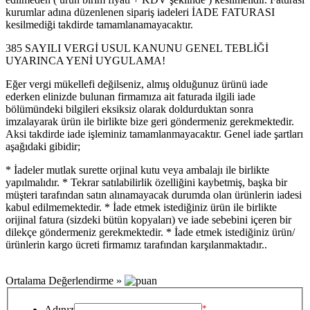
kurumlar adına düzenlenen sipariş iadeleri İADE FATURASI
kesilmediği takdirde tamamlanamayacaktır.
385 SAYILI VERGİ USUL KANUNU GENEL TEBLİĞİ
UYARINCA YENİ UYGULAMA!
Eğer vergi mükellefi değilseniz, almış olduğunuz ürünü iade
ederken elinizde bulunan firmamıza ait faturada ilgili iade
bölümündeki bilgileri eksiksiz olarak doldurduktan sonra
imzalayarak ürün ile birlikte bize geri göndermeniz gerekmektedir.
Aksi takdirde iade işleminiz tamamlanmayacaktır. Genel iade şartları
aşağıdaki gibidir;
* İadeler mutlak surette orjinal kutu veya ambalajı ile birlikte
yapılmalıdır. * Tekrar satılabilirlik özelliğini kaybetmiş, başka bir
müşteri tarafından satın alınamayacak durumda olan ürünlerin iadesi
kabul edilmemektedir. * İade etmek istediğiniz ürün ile birlikte
orijinal fatura (sizdeki bütün kopyaları) ve iade sebebini içeren bir
dilekçe göndermeniz gerekmektedir. * İade etmek istediğiniz ürün/
ürünlerin kargo ücreti firmamız tarafından karşılanmaktadır..
Ortalama Değerlendirme »
*
Adınız