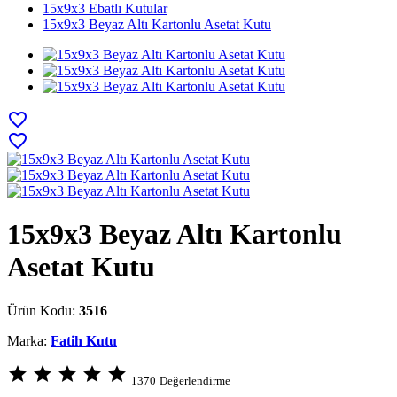
15x9x3 Ebatlı Kutular
15x9x3 Beyaz Altı Kartonlu Asetat Kutu
favorite_border
favorite_border
15x9x3 Beyaz Altı Kartonlu
Asetat Kutu
Ürün Kodu:
3516
Marka:
Fatih Kutu
star
star
star
star
star
1370
Değerlendirme