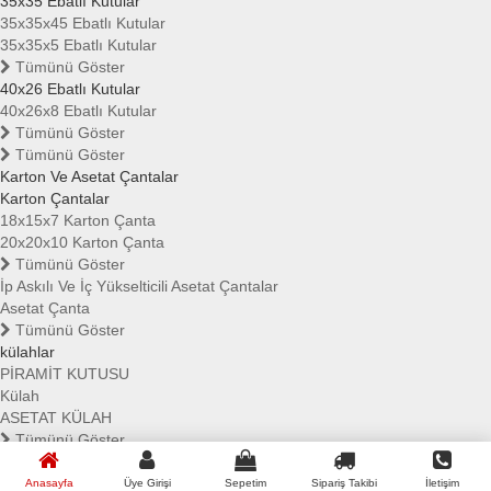
35x35 Ebatlı Kutular
35x35x45 Ebatlı Kutular
35x35x5 Ebatlı Kutular
Tümünü Göster
40x26 Ebatlı Kutular
40x26x8 Ebatlı Kutular
Tümünü Göster
Tümünü Göster
Karton Ve Asetat Çantalar
Karton Çantalar
18x15x7 Karton Çanta
20x20x10 Karton Çanta
Tümünü Göster
İp Askılı Ve İç Yükselticili Asetat Çantalar
Asetat Çanta
Tümünü Göster
külahlar
PİRAMİT KUTUSU
Külah
ASETAT KÜLAH
Tümünü Göster
Sepetinizde ürün bulunmamaktadır
Anasayfa
Üye Girişi
Sepetim
Sipariş Takibi
İletişim