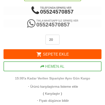
TELEFONDA SİPARİŞ VER
05524570857
TIKLA WHATSAPP İLE SİPARİŞ VER
05524570857
shopping_cart
SEPETE EKLE
HEMEN AL
15:00'a Kadar Verilen Siparişler Aynı Gün Kargo
·
Ürünü karşılaştırma listeme ekle
(
Karşılaştır
)
·
Fiyatı düşünce bildir