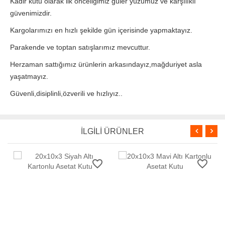
Kadir kutu olarak ilk önceliğimiz güler yüzümüz ve karşılıklı
güvenimizdir.
Kargolarımızı en hızlı şekilde gün içerisinde yapmaktayız.
Parakende ve toptan satışlarımız mevcuttur.
Herzaman sattığımız ürünlerin arkasındayız,mağduriyet asla
yaşatmayız.
Güvenli,disiplinli,özverili ve hızlıyız..
İLGİLİ ÜRÜNLER
favorite_border
favorite_border