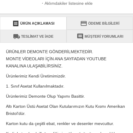
·
Aklımdakiler listesine ekle
receipt
credit_card
ÜRÜN AÇIKLAMASI
ÖDEME BİLGİLERİ
local_shipping
comment
TESLİMAT VE İADE
MÜŞTERİ YORUMLARI
ÜRÜNLER DEMONTE GÖNDERİLMEKTEDİR.
MONTE VİDEOLARI İÇİN ANA SAYFADAN YOUTUBE
KANALINA ULAŞABİLİRSİNİZ.
Ürünlerimiz Kendi Üretimimizdir.
1. Sınıf Asetat Kullanılmaktadır.
Ürünlerimiz Demonte Olup Yapımı Basittir.
Altı Karton Üstü Asetat Olan Kutularımızın Kutu Kısmı Amerikan
Bristol'dür.
Karton kutu da çeşitli ebat, renkler ve desenler mevcuttur.