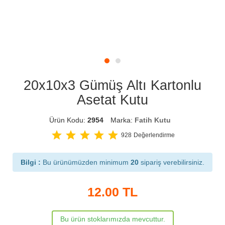
20x10x3 Gümüş Altı Kartonlu
Asetat Kutu
Ürün Kodu:
2954
Marka:
Fatih Kutu
star
star
star
star
star
928
Değerlendirme
Bilgi :
Bu ürünümüzden minimum
20
sipariş verebilirsiniz.
12.00
TL
Bu ürün stoklarımızda mevcuttur.