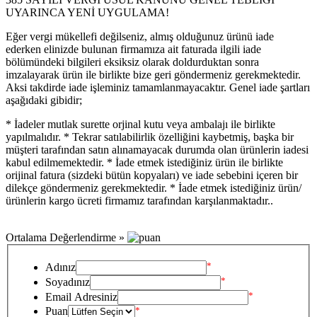
UYARINCA YENİ UYGULAMA!
Eğer vergi mükellefi değilseniz, almış olduğunuz ürünü iade
ederken elinizde bulunan firmamıza ait faturada ilgili iade
bölümündeki bilgileri eksiksiz olarak doldurduktan sonra
imzalayarak ürün ile birlikte bize geri göndermeniz gerekmektedir.
Aksi takdirde iade işleminiz tamamlanmayacaktır. Genel iade şartları
aşağıdaki gibidir;
* İadeler mutlak surette orjinal kutu veya ambalajı ile birlikte
yapılmalıdır. * Tekrar satılabilirlik özelliğini kaybetmiş, başka bir
müşteri tarafından satın alınamayacak durumda olan ürünlerin iadesi
kabul edilmemektedir. * İade etmek istediğiniz ürün ile birlikte
orijinal fatura (sizdeki bütün kopyaları) ve iade sebebini içeren bir
dilekçe göndermeniz gerekmektedir. * İade etmek istediğiniz ürün/
ürünlerin kargo ücreti firmamız tarafından karşılanmaktadır..
Ortalama Değerlendirme »
*
Adınız
*
Soyadınız
*
Email Adresiniz
Puan
*