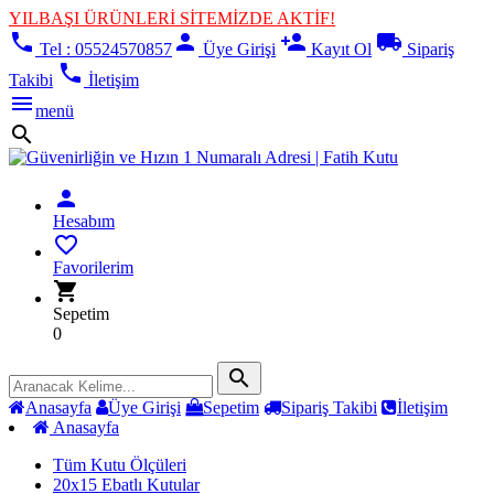
YILBAŞI ÜRÜNLERİ SİTEMİZDE AKTİF!
phone
person
person_add
local_shipping
Tel : 05524570857
Üye Girişi
Kayıt Ol
Sipariş
phone
Takibi
İletişim
menu
menü
search
person
Hesabım
favorite_border
Favorilerim
shopping_cart
Sepetim
0
search
Anasayfa
Üye Girişi
Sepetim
Sipariş Takibi
İletişim
Anasayfa
Tüm Kutu Ölçüleri
20x15 Ebatlı Kutular