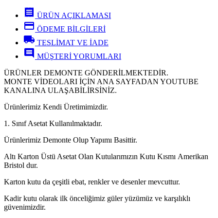
receipt
ÜRÜN AÇIKLAMASI
credit_card
ÖDEME BİLGİLERİ
local_shipping
TESLİMAT VE İADE
comment
MÜŞTERİ YORUMLARI
ÜRÜNLER DEMONTE GÖNDERİLMEKTEDİR.
MONTE VİDEOLARI İÇİN ANA SAYFADAN YOUTUBE
KANALINA ULAŞABİLİRSİNİZ.
Ürünlerimiz Kendi Üretimimizdir.
1. Sınıf Asetat Kullanılmaktadır.
Ürünlerimiz Demonte Olup Yapımı Basittir.
Altı Karton Üstü Asetat Olan Kutularımızın Kutu Kısmı Amerikan
Bristol dur.
Karton kutu da çeşitli ebat, renkler ve desenler mevcuttur.
Kadir kutu olarak ilk önceliğimiz güler yüzümüz ve karşılıklı
güvenimizdir.