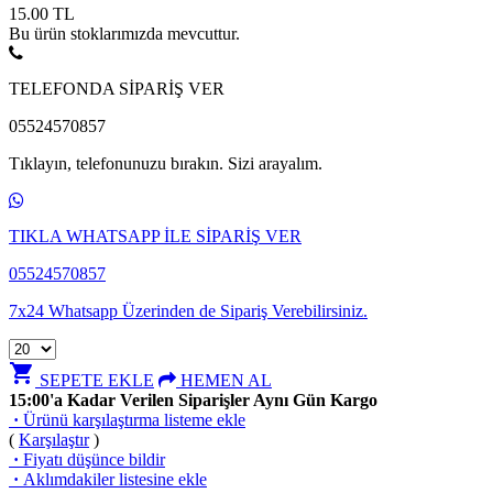
15.00
TL
Bu ürün stoklarımızda mevcuttur.
TELEFONDA SİPARİŞ VER
05524570857
Tıklayın, telefonunuzu bırakın. Sizi arayalım.
TIKLA WHATSAPP İLE SİPARİŞ VER
05524570857
7x24 Whatsapp Üzerinden de Sipariş Verebilirsiniz.
shopping_cart
SEPETE EKLE
HEMEN AL
15:00'a Kadar Verilen Siparişler Aynı Gün Kargo
·
Ürünü karşılaştırma listeme ekle
(
Karşılaştır
)
·
Fiyatı düşünce bildir
·
Aklımdakiler listesine ekle