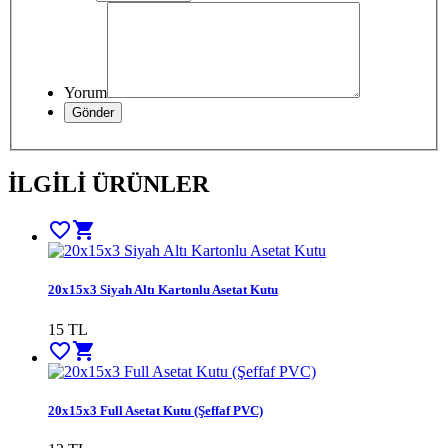
Yorum
İLGİLİ ÜRÜNLER
favorite_border
shopping_cart
20x15x3 Siyah Altı Kartonlu Asetat Kutu
15
TL
favorite_border
shopping_cart
20x15x3 Full Asetat Kutu (Şeffaf PVC)