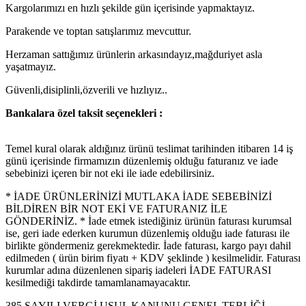
Kargolarımızı en hızlı şekilde gün içerisinde yapmaktayız.
Parakende ve toptan satışlarımız mevcuttur.
Herzaman sattığımız ürünlerin arkasındayız,mağduriyet asla
yaşatmayız.
Güvenli,disiplinli,özverili ve hızlıyız..
Bankalara özel taksit seçenekleri :
Temel kural olarak aldığınız ürünü teslimat tarihinden itibaren 14 iş
günü içerisinde firmamızın düzenlemiş olduğu faturanız ve iade
sebebinizi içeren bir not eki ile iade edebilirsiniz.
* İADE ÜRÜNLERİNİZİ MUTLAKA İADE SEBEBİNİZİ
BİLDİREN BİR NOT EKİ VE FATURANIZ İLE
GÖNDERİNİZ. * İade etmek istediğiniz ürünün faturası kurumsal
ise, geri iade ederken kurumun düzenlemiş olduğu iade faturası ile
birlikte göndermeniz gerekmektedir. İade faturası, kargo payı dahil
edilmeden ( ürün birim fiyatı + KDV şeklinde ) kesilmelidir. Faturası
kurumlar adına düzenlenen sipariş iadeleri İADE FATURASI
kesilmediği takdirde tamamlanamayacaktır.
385 SAYILI VERGİ USUL KANUNU GENEL TEBLİĞİ