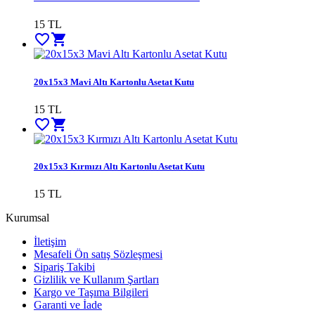
15
TL
favorite_border
shopping_cart
20x15x3 Mavi Altı Kartonlu Asetat Kutu
15
TL
favorite_border
shopping_cart
20x15x3 Kırmızı Altı Kartonlu Asetat Kutu
15
TL
Kurumsal
İletişim
Mesafeli Ön satış Sözleşmesi
Sipariş Takibi
Gizlilik ve Kullanım Şartları
Kargo ve Taşıma Bilgileri
Garanti ve İade