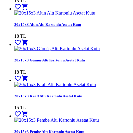
13
TL
favorite_border
shopping_cart
20x15x3 Altın Altı Kartonlu Asetat Kutu
18
TL
favorite_border
shopping_cart
20x15x3 Gümüş Altı Kartonlu Asetat Kutu
18
TL
favorite_border
shopping_cart
20x15x3 Kraft Altı Kartonlu Asetat Kutu
15
TL
favorite_border
shopping_cart
20x15x3 Pembe Altı Kartonlu Asetat Kutu