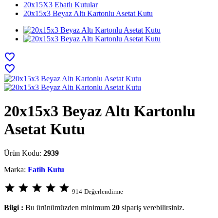
20x15X3 Ebatlı Kutular
20x15x3 Beyaz Altı Kartonlu Asetat Kutu
favorite_border
favorite_border
20x15x3 Beyaz Altı Kartonlu
Asetat Kutu
Ürün Kodu:
2939
Marka:
Fatih Kutu
star
star
star
star
star
914
Değerlendirme
Bilgi :
Bu ürünümüzden minimum
20
sipariş verebilirsiniz.