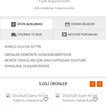
·
Fiyatı düşünce bildir
·
Aklımdakiler listesine ekle
receipt
credit_card
ÜRÜN AÇIKLAMASI
ÖDEME BİLGİLERİ
local_shipping
comment
TESLİMAT VE İADE
MÜŞTERİ YORUMLARI
KARGO ALICIYA AİTTİR.
ÜRÜNLER DEMONTE GÖNDERİLMEKTEDİR.
MONTE VİDEOLARI İÇİN ANA SAYFADAN YOUTUBE
KANALINA ULAŞABİLİRSİNİZ.
İLGİLİ ÜRÜNLER
favorite_border
favorite_border