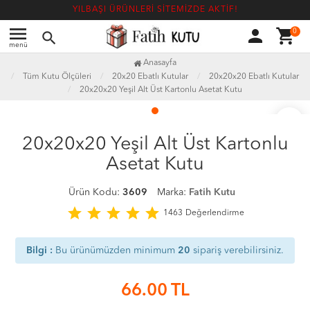
YILBAŞI ÜRÜNLERİ SİTEMİZDE AKTİF!
menu
person
shopping_cart
0
search
menü
Anasayfa
Tüm Kutu Ölçüleri
20x20 Ebatlı Kutular
20x20x20 Ebatlı Kutular
20x20x20 Yeşil Alt Üst Kartonlu Asetat Kutu
favorite_border
20x20x20 Yeşil Alt Üst Kartonlu
Asetat Kutu
Ürün Kodu:
3609
Marka:
Fatih Kutu
star
star
star
star
star
1463
Değerlendirme
Bilgi :
Bu ürünümüzden minimum
20
sipariş verebilirsiniz.
66.00
TL