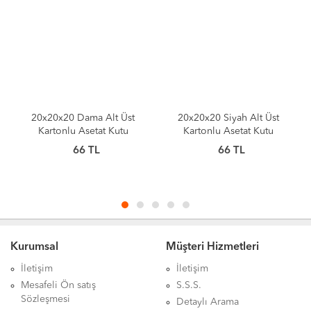
20x20x20 Dama Alt Üst
20x20x20 Siyah Alt Üst
20x
Kartonlu Asetat Kutu
Kartonlu Asetat Kutu
K
66
TL
66
TL
Kurumsal
Müşteri Hizmetleri
İletişim
İletişim
Mesafeli Ön satış
S.S.S.
Sözleşmesi
Detaylı Arama