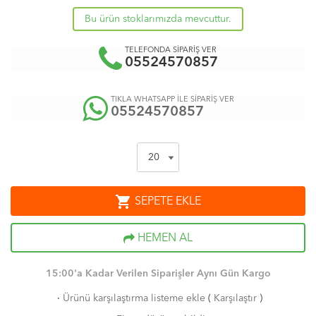
Bu ürün stoklarımızda mevcuttur.
TELEFONDA SİPARİŞ VER
05524570857
TIKLA WHATSAPP İLE SİPARİŞ VER
05524570857
shopping_cart
SEPETE EKLE
HEMEN AL
15:00'a Kadar Verilen Siparişler Aynı Gün Kargo
·
Ürünü karşılaştırma listeme ekle
(
Karşılaştır
)