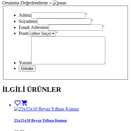
Ortalama Değerlendirme »
*
Adınız
*
Soyadınız
*
Email Adresiniz
Puan
*
Yorum
İLGİLİ ÜRÜNLER
favorite_border
shopping_cart
25x15x10 Beyaz Yılbaşı Kutusu