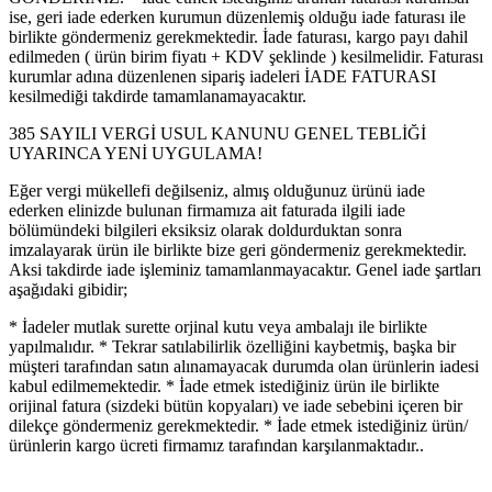
ise, geri iade ederken kurumun düzenlemiş olduğu iade faturası ile
birlikte göndermeniz gerekmektedir. İade faturası, kargo payı dahil
edilmeden ( ürün birim fiyatı + KDV şeklinde ) kesilmelidir. Faturası
kurumlar adına düzenlenen sipariş iadeleri İADE FATURASI
kesilmediği takdirde tamamlanamayacaktır.
385 SAYILI VERGİ USUL KANUNU GENEL TEBLİĞİ
UYARINCA YENİ UYGULAMA!
Eğer vergi mükellefi değilseniz, almış olduğunuz ürünü iade
ederken elinizde bulunan firmamıza ait faturada ilgili iade
bölümündeki bilgileri eksiksiz olarak doldurduktan sonra
imzalayarak ürün ile birlikte bize geri göndermeniz gerekmektedir.
Aksi takdirde iade işleminiz tamamlanmayacaktır. Genel iade şartları
aşağıdaki gibidir;
* İadeler mutlak surette orjinal kutu veya ambalajı ile birlikte
yapılmalıdır. * Tekrar satılabilirlik özelliğini kaybetmiş, başka bir
müşteri tarafından satın alınamayacak durumda olan ürünlerin iadesi
kabul edilmemektedir. * İade etmek istediğiniz ürün ile birlikte
orijinal fatura (sizdeki bütün kopyaları) ve iade sebebini içeren bir
dilekçe göndermeniz gerekmektedir. * İade etmek istediğiniz ürün/
ürünlerin kargo ücreti firmamız tarafından karşılanmaktadır..