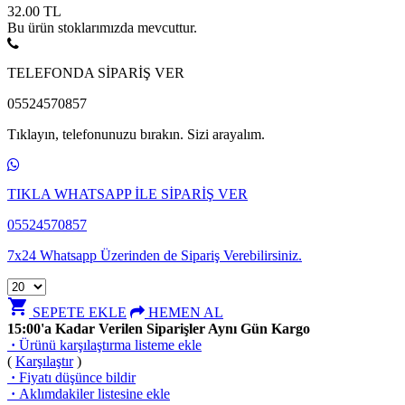
32.00
TL
Bu ürün stoklarımızda mevcuttur.
TELEFONDA SİPARİŞ VER
05524570857
Tıklayın, telefonunuzu bırakın. Sizi arayalım.
TIKLA WHATSAPP İLE SİPARİŞ VER
05524570857
7x24 Whatsapp Üzerinden de Sipariş Verebilirsiniz.
shopping_cart
SEPETE EKLE
HEMEN AL
15:00'a Kadar Verilen Siparişler Aynı Gün Kargo
·
Ürünü karşılaştırma listeme ekle
(
Karşılaştır
)
·
Fiyatı düşünce bildir
·
Aklımdakiler listesine ekle