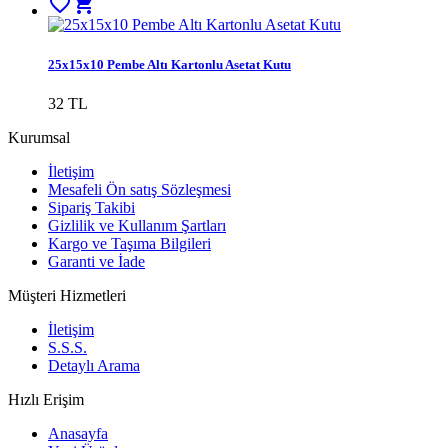
favorite_border
shopping_cart
25x15x10 Pembe Altı Kartonlu Asetat Kutu
32
TL
Kurumsal
İletişim
Mesafeli Ön satış Sözleşmesi
Sipariş Takibi
Gizlilik ve Kullanım Şartları
Kargo ve Taşıma Bilgileri
Garanti ve İade
Müşteri Hizmetleri
İletişim
S.S.S.
Detaylı Arama
Hızlı Erişim
Anasayfa