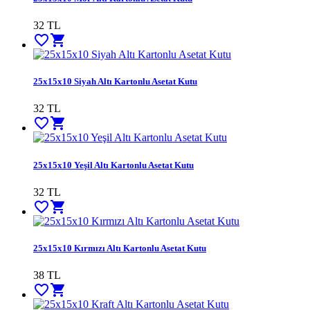
32
TL
favorite_border
shopping_cart
25x15x10 Siyah Altı Kartonlu Asetat Kutu
32
TL
favorite_border
shopping_cart
25x15x10 Yeşil Altı Kartonlu Asetat Kutu
32
TL
favorite_border
shopping_cart
25x15x10 Kırmızı Altı Kartonlu Asetat Kutu
38
TL
favorite_border
shopping_cart