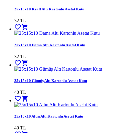
25x15x10 Kraft Altı Kartonlu Asetat Kutu
32
TL
favorite_border
shopping_cart
25x15x10 Dama Altı Kartonlu Asetat Kutu
32
TL
favorite_border
shopping_cart
25x15x10 Gümüş Altı Kartonlu Asetat Kutu
40
TL
favorite_border
shopping_cart
25x15x10 Altın Altı Kartonlu Asetat Kutu
40
TL