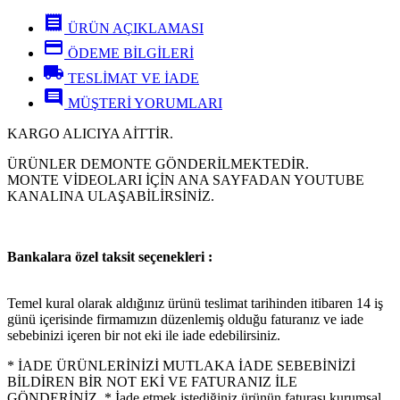
receipt
ÜRÜN AÇIKLAMASI
credit_card
ÖDEME BİLGİLERİ
local_shipping
TESLİMAT VE İADE
comment
MÜŞTERİ YORUMLARI
KARGO ALICIYA AİTTİR.
ÜRÜNLER DEMONTE GÖNDERİLMEKTEDİR.
MONTE VİDEOLARI İÇİN ANA SAYFADAN YOUTUBE
KANALINA ULAŞABİLİRSİNİZ.
Bankalara özel taksit seçenekleri :
Temel kural olarak aldığınız ürünü teslimat tarihinden itibaren 14 iş
günü içerisinde firmamızın düzenlemiş olduğu faturanız ve iade
sebebinizi içeren bir not eki ile iade edebilirsiniz.
* İADE ÜRÜNLERİNİZİ MUTLAKA İADE SEBEBİNİZİ
BİLDİREN BİR NOT EKİ VE FATURANIZ İLE
GÖNDERİNİZ. * İade etmek istediğiniz ürünün faturası kurumsal