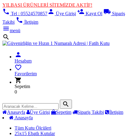
YILBAŞI ÜRÜNLERİ SİTEMİZDE AKTİF!
phone
person
person_add
local_shipping
Tel : 05524570857
Üye Girişi
Kayıt Ol
Sipariş
phone
Takibi
İletişim
menu
menü
search
person
Hesabım
favorite_border
Favorilerim
shopping_cart
Sepetim
0
search
Anasayfa
Üye Girişi
Sepetim
Sipariş Takibi
İletişim
Anasayfa
Tüm Kutu Ölçüleri
25x15 Ebatlı Kutular