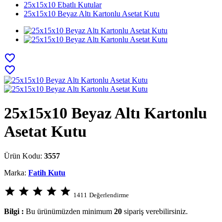
25x15x10 Ebatlı Kutular
25x15x10 Beyaz Altı Kartonlu Asetat Kutu
favorite_border
favorite_border
25x15x10 Beyaz Altı Kartonlu
Asetat Kutu
Ürün Kodu:
3557
Marka:
Fatih Kutu
star
star
star
star
star
1411
Değerlendirme
Bilgi :
Bu ürünümüzden minimum
20
sipariş verebilirsiniz.