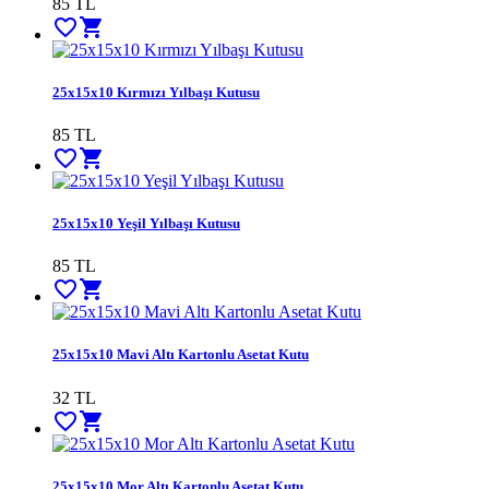
85
TL
favorite_border
shopping_cart
25x15x10 Kırmızı Yılbaşı Kutusu
85
TL
favorite_border
shopping_cart
25x15x10 Yeşil Yılbaşı Kutusu
85
TL
favorite_border
shopping_cart
25x15x10 Mavi Altı Kartonlu Asetat Kutu
32
TL
favorite_border
shopping_cart
25x15x10 Mor Altı Kartonlu Asetat Kutu