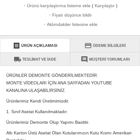
·
Ürünü karşılaştırma listeme ekle
(
Karşılaştır
)
·
Fiyatı düşünce bildir
·
Aklımdakiler listesine ekle
receipt
credit_card
ÜRÜN AÇIKLAMASI
ÖDEME BİLGİLERİ
local_shipping
comment
TESLİMAT VE İADE
MÜŞTERİ YORUMLARI
ÜRÜNLER DEMONTE GÖNDERİLMEKTEDİR.
MONTE VİDEOLARI İÇİN ANA SAYFADAN YOUTUBE
KANALINA ULAŞABİLİRSİNİZ.
Ürünlerimiz Kendi Üretimimizdir.
1. Sınıf Asetat Kullanılmaktadır.
Ürünlerimiz Demonte Olup Yapımı Basittir.
Altı Karton Üstü Asetat Olan Kutularımızın Kutu Kısmı Amerikan