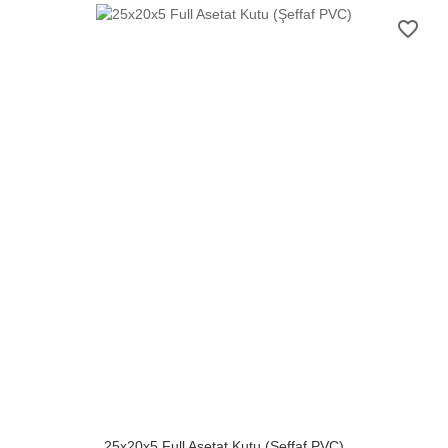
favorite_border
25x20x5 Full Asetat Kutu (Şeffaf PVC)