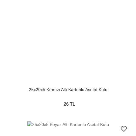
25x20x5 Kırmızı Altı Kartonlu Asetat Kutu
26
TL
favorite_border