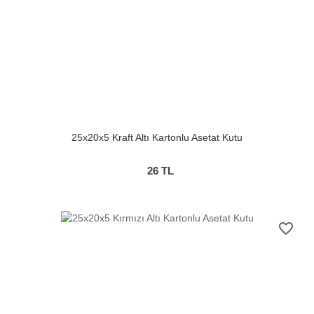
25x20x5 Kraft Altı Kartonlu Asetat Kutu
26
TL
favorite_border