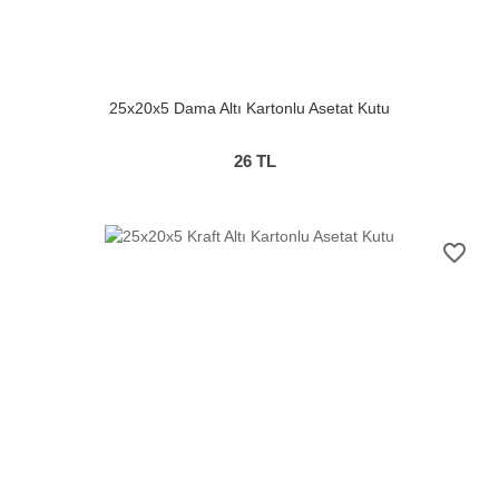
25x20x5 Dama Altı Kartonlu Asetat Kutu
26
TL
favorite_border