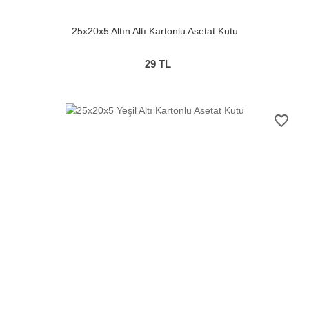
25x20x5 Altın Altı Kartonlu Asetat Kutu
29
TL
favorite_border