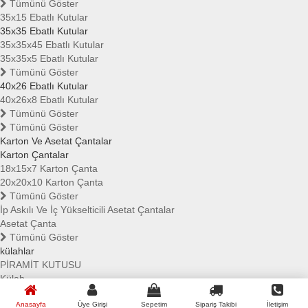
Tümünü Göster
35x15 Ebatlı Kutular
35x35 Ebatlı Kutular
35x35x45 Ebatlı Kutular
35x35x5 Ebatlı Kutular
Tümünü Göster
40x26 Ebatlı Kutular
40x26x8 Ebatlı Kutular
Tümünü Göster
Tümünü Göster
Karton Ve Asetat Çantalar
Karton Çantalar
18x15x7 Karton Çanta
20x20x10 Karton Çanta
Tümünü Göster
İp Askılı Ve İç Yükselticili Asetat Çantalar
Asetat Çanta
Tümünü Göster
külahlar
PİRAMİT KUTUSU
Külah
ASETAT KÜLAH
Tümünü Göster
Anasayfa
Üye Girişi
Sepetim
Sipariş Takibi
İletişim