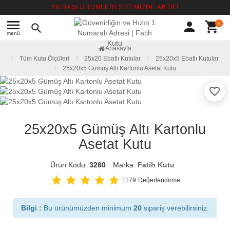
YILBAŞI ÜRÜNLERİ SİTEMİZDE AKTİF!
menu
person
shopping_cart
0
search
menü
Anasayfa
Tüm Kutu Ölçüleri
25x20 Ebatlı Kutular
25x20x5 Ebatlı Kutular
25x20x5 Gümüş Altı Kartonlu Asetat Kutu
favorite_border
25x20x5 Gümüş Altı Kartonlu
Asetat Kutu
Ürün Kodu:
3260
Marka:
Fatih Kutu
star
star
star
star
star
1179
Değerlendirme
Bilgi :
Bu ürünümüzden minimum
20
sipariş verebilirsiniz.