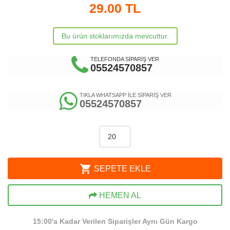
29.00
TL
Bu ürün stoklarımızda mevcuttur.
TELEFONDA SİPARİŞ VER
05524570857
TIKLA WHATSAPP İLE SİPARİŞ VER
05524570857
shopping_cart
SEPETE EKLE
HEMEN AL
15:00'a Kadar Verilen Siparişler Aynı Gün Kargo