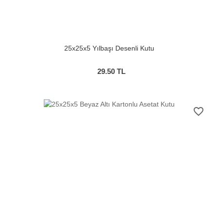
25x25x5 Yılbaşı Desenli Kutu
29.50
TL
favorite_border