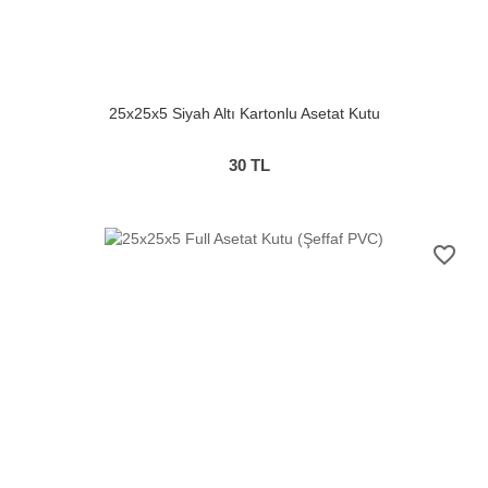
25x25x5 Siyah Altı Kartonlu Asetat Kutu
30
TL
favorite_border