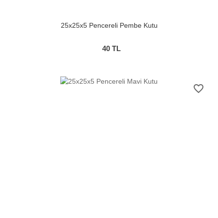
25x25x5 Pencereli Pembe Kutu
40
TL
favorite_border