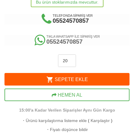
Bu ürün stoklarımızda mevcuttur.
TELEFONDA SİPARİŞ VER
05524570857
TIKLA WHATSAPP İLE SİPARİŞ VER
05524570857
shopping_cart
SEPETE EKLE
HEMEN AL
15:00'a Kadar Verilen Siparişler Aynı Gün Kargo
·
Ürünü karşılaştırma listeme ekle
(
Karşılaştır
)
·
Fiyatı düşünce bildir