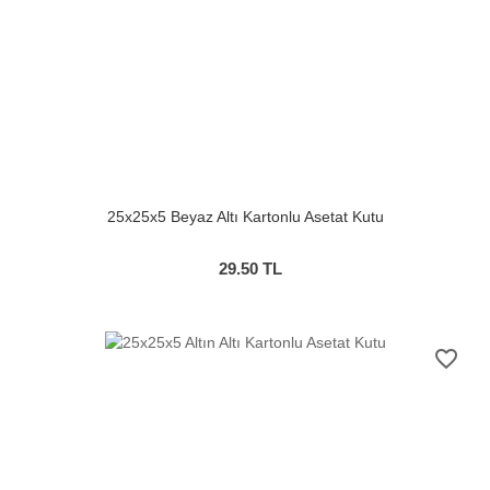
25x25x5 Beyaz Altı Kartonlu Asetat Kutu
29.50
TL
favorite_border