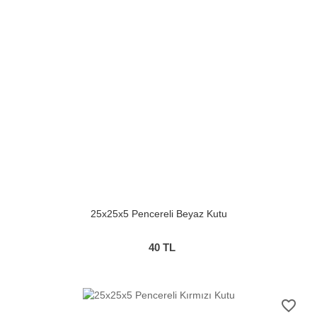
25x25x5 Pencereli Beyaz Kutu
40
TL
favorite_border