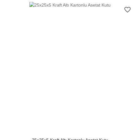
favorite_border
25x25x5 Kraft Altı Kartonlu Asetat Kutu