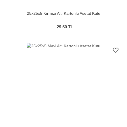
25x25x5 Kırmızı Altı Kartonlu Asetat Kutu
29.50
TL
favorite_border