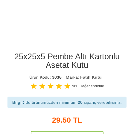
25x25x5 Pembe Altı Kartonlu
Asetat Kutu
Ürün Kodu:
3036
Marka:
Fatih Kutu
star
star
star
star
star
980
Değerlendirme
Bilgi :
Bu ürünümüzden minimum
20
sipariş verebilirsiniz.
29.50
TL