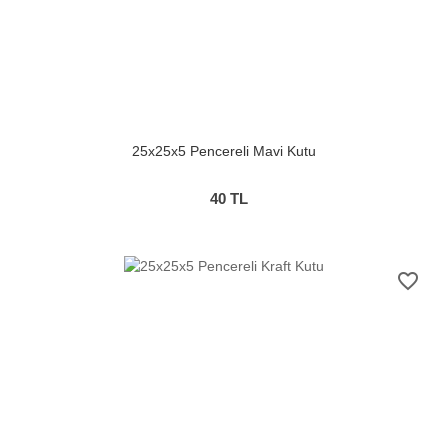
25x25x5 Pencereli Mavi Kutu
40
TL
favorite_border