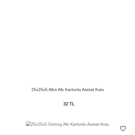
25x25x5 Altın Altı Kartonlu Asetat Kutu
32
TL
favorite_border