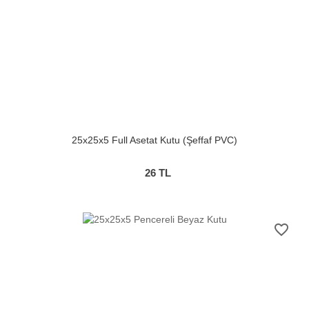
25x25x5 Full Asetat Kutu (Şeffaf PVC)
26
TL
favorite_border