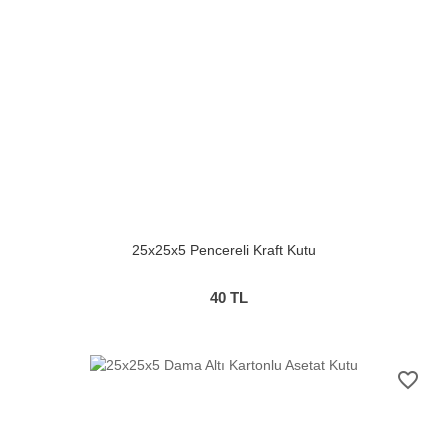
25x25x5 Pencereli Kraft Kutu
40
TL
favorite_border