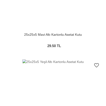
25x25x5 Mavi Altı Kartonlu Asetat Kutu
29.50
TL
favorite_border