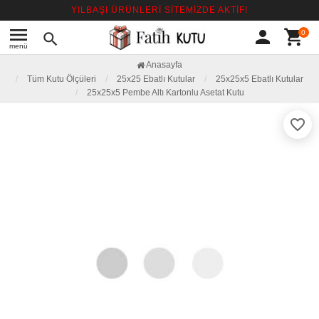
YILBAŞI ÜRÜNLERİ SİTEMİZDE AKTİF!
menu
person
shopping_cart
0
search
menü
Anasayfa
Tüm Kutu Ölçüleri
25x25 Ebatlı Kutular
25x25x5 Ebatlı Kutular
25x25x5 Pembe Altı Kartonlu Asetat Kutu
favorite_border