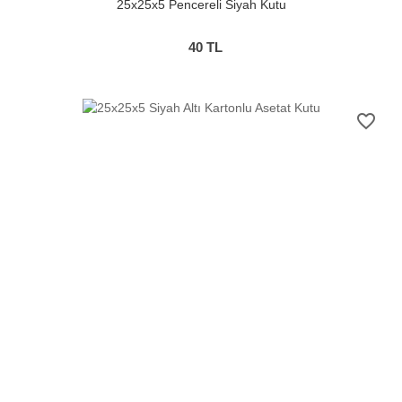
25x25x5 Pencereli Siyah Kutu
40
TL
favorite_border