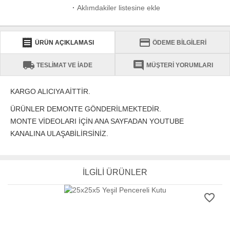
·
Aklımdakiler listesine ekle
receipt
credit_card
ÜRÜN AÇIKLAMASI
ÖDEME BİLGİLERİ
local_shipping
comment
TESLİMAT VE İADE
MÜŞTERİ YORUMLARI
KARGO ALICIYA AİTTİR.
ÜRÜNLER DEMONTE GÖNDERİLMEKTEDİR.
MONTE VİDEOLARI İÇİN ANA SAYFADAN YOUTUBE
KANALINA ULAŞABİLİRSİNİZ.
İLGİLİ ÜRÜNLER
favorite_border