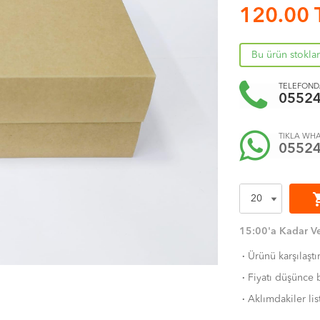
120.00
Bu ürün stokla
TELEFONDA
0552
TIKLA WHA
0552
shoppi
15:00'a Kadar Ve
·
Ürünü karşılaştı
·
Fiyatı düşünce b
·
Aklımdakiler lis