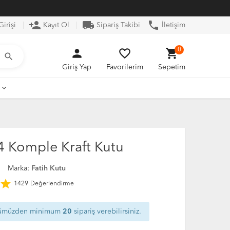
person_add
local_shipping
phone
irişi
Kayıt Ol
Sipariş Takibi
İletişim
person
favorite_border
shopping_cart
0
search
Giriş Yap
Favorilerim
Sepetim
 Komple Kraft Kutu
3
Marka:
Fatih Kutu
star
1429
Değerlendirme
ümüzden minimum
20
sipariş verebilirsiniz.