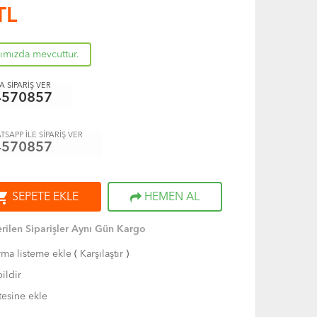
TL
rımızda mevcuttur.
 SİPARİŞ VER
4570857
TSAPP İLE SİPARİŞ VER
4570857
ng_cart
SEPETE EKLE
HEMEN AL
rilen Siparişler Aynı Gün Kargo
rma listeme ekle
(
Karşılaştır
)
ildir
tesine ekle