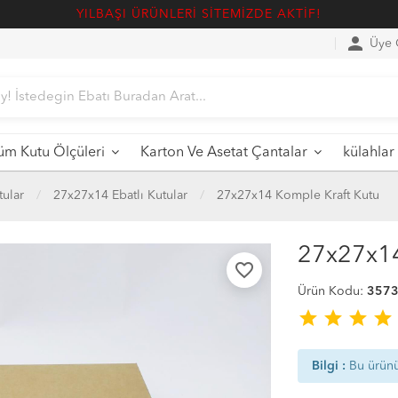
YILBAŞI ÜRÜNLERİ SİTEMİZDE AKTİF!
person
Üye G
üm Kutu Ölçüleri
Karton Ve Asetat Çantalar
külahlar
tular
27x27x14 Ebatlı Kutular
27x27x14 Komple Kraft Kutu
27x27x14
favorite_border
Ürün Kodu:
357
star
star
star
star
Bilgi :
Bu ürün