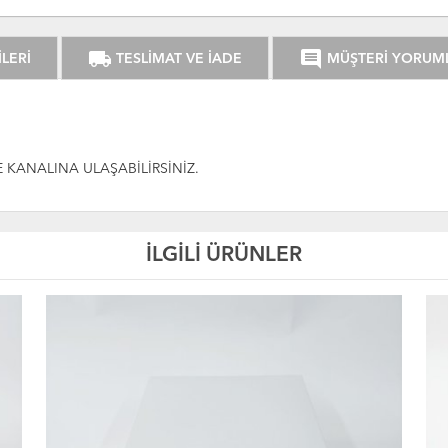
local_shipping
comment
LERİ
TESLİMAT VE İADE
MÜŞTERİ YORUM
KANALINA ULAŞABİLİRSİNİZ.
İLGİLİ ÜRÜNLER