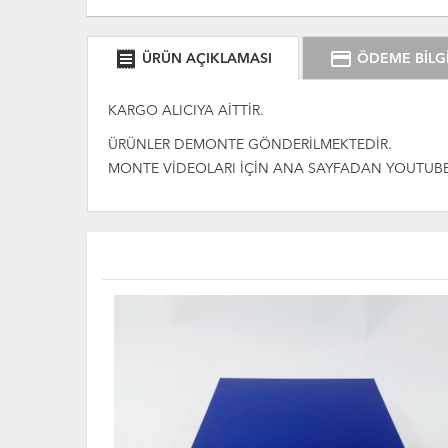
receipt
credit_card
ÜRÜN AÇIKLAMASI
ÖDEME BİLGİ
KARGO ALICIYA AİTTİR.
ÜRÜNLER DEMONTE GÖNDERİLMEKTEDİR.
MONTE VİDEOLARI İÇİN ANA SAYFADAN YOUTUBE 