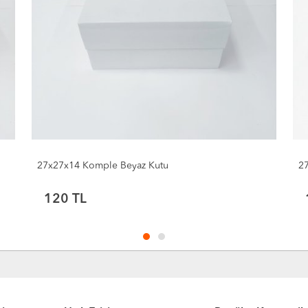
27x27x14 Komple Beyaz Kutu
2
120
TL