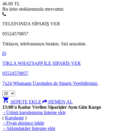
46.00
TL
Bu ürün stoklarımızda mevcuttur.
TELEFONDA SİPARİŞ VER
05524570857
Tıklayın, telefonunuzu bırakın. Sizi arayalım.
TIKLA WHATSAPP İLE SİPARİŞ VER
05524570857
7x24 Whatsapp Üzerinden de Sipariş Verebilirsiniz.
shopping_cart
SEPETE EKLE
HEMEN AL
15:00'a Kadar Verilen Siparişler Aynı Gün Kargo
·
Ürünü karşılaştırma listeme ekle
(
Karşılaştır
)
·
Fiyatı düşünce bildir
·
Aklımdakiler listesine ekle