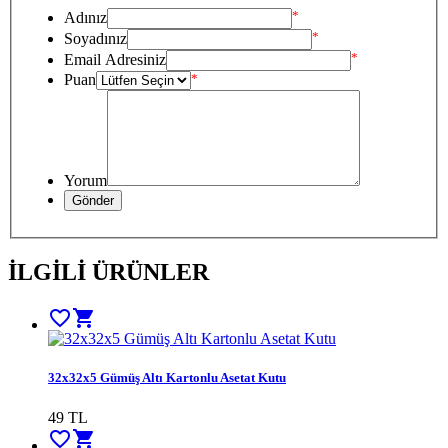
*
Adınız
*
Soyadınız
*
Email Adresiniz
Puan
*
Yorum
İLGİLİ ÜRÜNLER
favorite_border
shopping_cart
32x32x5 Gümüş Altı Kartonlu Asetat Kutu
49
TL
favorite_border
shopping_cart