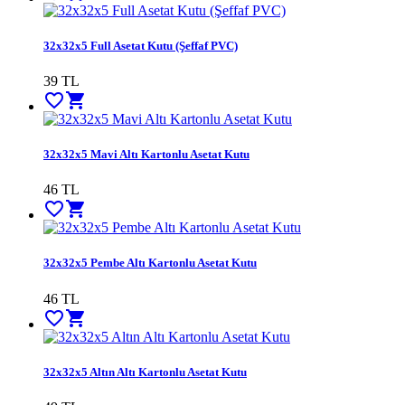
32x32x5 Full Asetat Kutu (Şeffaf PVC)
39
TL
favorite_border
shopping_cart
32x32x5 Mavi Altı Kartonlu Asetat Kutu
46
TL
favorite_border
shopping_cart
32x32x5 Pembe Altı Kartonlu Asetat Kutu
46
TL
favorite_border
shopping_cart
32x32x5 Altın Altı Kartonlu Asetat Kutu