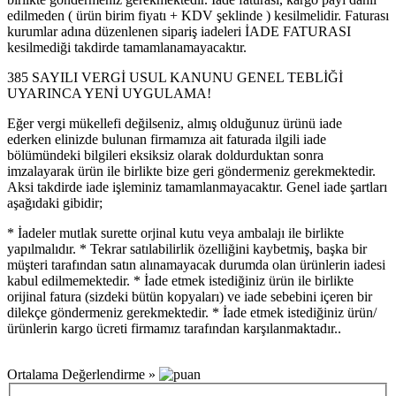
edilmeden ( ürün birim fiyatı + KDV şeklinde ) kesilmelidir. Faturası
kurumlar adına düzenlenen sipariş iadeleri İADE FATURASI
kesilmediği takdirde tamamlanamayacaktır.
385 SAYILI VERGİ USUL KANUNU GENEL TEBLİĞİ
UYARINCA YENİ UYGULAMA!
Eğer vergi mükellefi değilseniz, almış olduğunuz ürünü iade
ederken elinizde bulunan firmamıza ait faturada ilgili iade
bölümündeki bilgileri eksiksiz olarak doldurduktan sonra
imzalayarak ürün ile birlikte bize geri göndermeniz gerekmektedir.
Aksi takdirde iade işleminiz tamamlanmayacaktır. Genel iade şartları
aşağıdaki gibidir;
* İadeler mutlak surette orjinal kutu veya ambalajı ile birlikte
yapılmalıdır. * Tekrar satılabilirlik özelliğini kaybetmiş, başka bir
müşteri tarafından satın alınamayacak durumda olan ürünlerin iadesi
kabul edilmemektedir. * İade etmek istediğiniz ürün ile birlikte
orijinal fatura (sizdeki bütün kopyaları) ve iade sebebini içeren bir
dilekçe göndermeniz gerekmektedir. * İade etmek istediğiniz ürün/
ürünlerin kargo ücreti firmamız tarafından karşılanmaktadır..
Ortalama Değerlendirme »