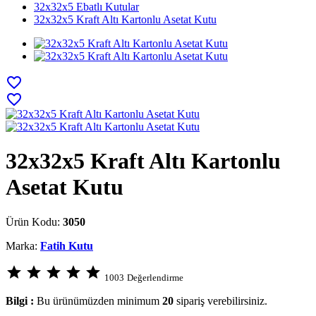
32x32x5 Ebatlı Kutular
32x32x5 Kraft Altı Kartonlu Asetat Kutu
favorite_border
favorite_border
32x32x5 Kraft Altı Kartonlu
Asetat Kutu
Ürün Kodu:
3050
Marka:
Fatih Kutu
star
star
star
star
star
1003
Değerlendirme
Bilgi :
Bu ürünümüzden minimum
20
sipariş verebilirsiniz.