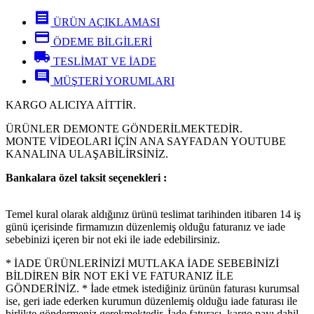
receipt
ÜRÜN AÇIKLAMASI
credit_card
ÖDEME BİLGİLERİ
local_shipping
TESLİMAT VE İADE
comment
MÜŞTERİ YORUMLARI
KARGO ALICIYA AİTTİR.
ÜRÜNLER DEMONTE GÖNDERİLMEKTEDİR.
MONTE VİDEOLARI İÇİN ANA SAYFADAN YOUTUBE
KANALINA ULAŞABİLİRSİNİZ.
Bankalara özel taksit seçenekleri :
Temel kural olarak aldığınız ürünü teslimat tarihinden itibaren 14 iş
günü içerisinde firmamızın düzenlemiş olduğu faturanız ve iade
sebebinizi içeren bir not eki ile iade edebilirsiniz.
* İADE ÜRÜNLERİNİZİ MUTLAKA İADE SEBEBİNİZİ
BİLDİREN BİR NOT EKİ VE FATURANIZ İLE
GÖNDERİNİZ. * İade etmek istediğiniz ürünün faturası kurumsal
ise, geri iade ederken kurumun düzenlemiş olduğu iade faturası ile
birlikte göndermeniz gerekmektedir. İade faturası, kargo payı dahil