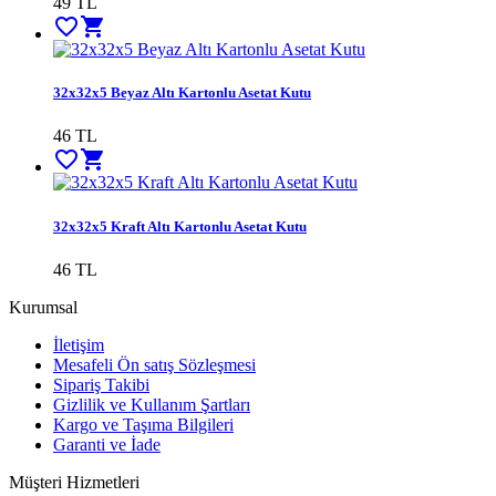
49
TL
favorite_border
shopping_cart
32x32x5 Beyaz Altı Kartonlu Asetat Kutu
46
TL
favorite_border
shopping_cart
32x32x5 Kraft Altı Kartonlu Asetat Kutu
46
TL
Kurumsal
İletişim
Mesafeli Ön satış Sözleşmesi
Sipariş Takibi
Gizlilik ve Kullanım Şartları
Kargo ve Taşıma Bilgileri
Garanti ve İade
Müşteri Hizmetleri