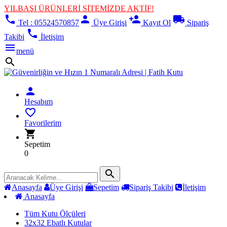
YILBAŞI ÜRÜNLERİ SİTEMİZDE AKTİF!
phone
person
person_add
local_shipping
Tel : 05524570857
Üye Girişi
Kayıt Ol
Sipariş
phone
Takibi
İletişim
menu
menü
search
person
Hesabım
favorite_border
Favorilerim
shopping_cart
Sepetim
0
search
Anasayfa
Üye Girişi
Sepetim
Sipariş Takibi
İletişim
Anasayfa
Tüm Kutu Ölçüleri
32x32 Ebatlı Kutular