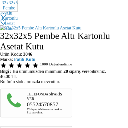
favorite_border
favorite_border
32x32x5 Pembe Altı Kartonlu
Asetat Kutu
Ürün Kodu:
3046
Marka:
Fatih Kutu
star
star
star
star
star
1000
Değerlendirme
Bilgi :
Bu ürünümüzden minimum
20
sipariş verebilirsiniz.
46.00
TL
Bu ürün stoklarımızda mevcuttur.
TELEFONDA SİPARİŞ
VER
05524570857
Tıklayın, telefonunuzu bırakın.
Sizi arayalım.