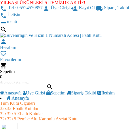
YILBAŞI ÜRÜNLERİ SİTEMİZDE AKTİF!
phone
Tel : 05524570857
person
Üye Girişi
person_add
Kayıt Ol
local_shipping
Sipariş Takibi
phone
İletişim
menu
menü
search
person
Hesabım
favorite_border
Favorilerim
shopping_cart
Sepetim
0
search
Anasayfa
Üye Girişi
Sepetim
Sipariş Takibi
İletişim
Anasayfa
Tüm Kutu Ölçüleri
32x32 Ebatlı Kutular
32x32x5 Ebatlı Kutular
32x32x5 Pembe Altı Kartonlu Asetat Kutu