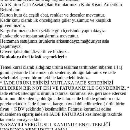
Altı Karton Üstü Asetat Olan Kutularımızın Kutu Kısmı Amerikan
Bristol dur.
Karton kutu da çeşitli ebat, renkler ve desenler mevcuttur.
Kadir kutu olarak ilk önceliğimiz güler yüzümüz ve karşılıklı
güvenimizdir.
Kargolarımızı en hızlı şekilde gün içerisinde yapmaktayız.
Parakende ve toptan satışlarımız mevcuttur.
Herzaman sattığımız ürünlerin arkasındayız,mağduriyet asla
yaşatmayız.
Güvenli,disiplinli,özverili ve hızlıyız..
Bankalara özel taksit seçenekleri :
Temel kural olarak aldığınız ürünü teslimat tarihinden itibaren 14 iş
günü içerisinde firmamızın düzenlemiş olduğu faturanız ve iade
sebebinizi içeren bir not eki ile iade edebilirsiniz.
* İADE ÜRÜNLERİNİZİ MUTLAKA İADE SEBEBİNİZİ
BİLDİREN BİR NOT EKİ VE FATURANIZ İLE GÖNDERİNİZ. *
İade etmek istediğiniz ürünün faturası kurumsal ise, geri iade ederken
kurumun düzenlemiş olduğu iade faturası ile birlikte göndermeniz
gerekmektedir. İade faturası, kargo payı dahil edilmeden ( ürün birim
fiyatı + KDV şeklinde ) kesilmelidir. Faturası kurumlar adına
düzenlenen sipariş iadeleri İADE FATURASI kesilmediği takdirde
tamamlanamayacaktır.
385 SAYILI VERGİ USUL KANUNU GENEL TEBLİĞİ
UYARINCA YENİ UYGULAMA!