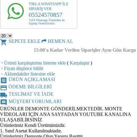
TIKLA WHATSAPP İLE
SİPARİŞ VER
05524570857
7x24 Whatsapp Üzerinden de
Sipariş Verebilirsiniz.
shopping_cart
SEPETE EKLE
HEMEN AL
15:00'a Kadar Verilen Siparişler Aynı Gün Kargo
·
Ürünü karşılaştırma listeme ekle
(
Karşılaştır
)
·
Fiyatı düşünce bildir
·
Aklımdakiler listesine ekle
receipt
ÜRÜN AÇIKLAMASI
credit_card
ÖDEME BİLGİLERİ
local_shipping
TESLİMAT VE İADE
comment
MÜŞTERİ YORUMLARI
ÜRÜNLER DEMONTE GÖNDERİLMEKTEDİR. MONTE
VİDEOLARI İÇİN ANA SAYFADAN YOUTUBE KANALINA
ULAŞABİLİRSİNİZ
Ürünlerimiz Kendi Üretimimizdir.
1. Sınıf Asetat Kullanılmaktadır.
Ürünlerimiz Demonte Olup Yapımı Basittir.