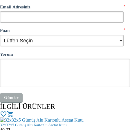
*
Email Adresiniz
*
Puan
Yorum
İLGİLİ ÜRÜNLER
favorite_border
shopping_cart
32x32x5 Gümüş Altı Kartonlu Asetat Kutu
49
TL