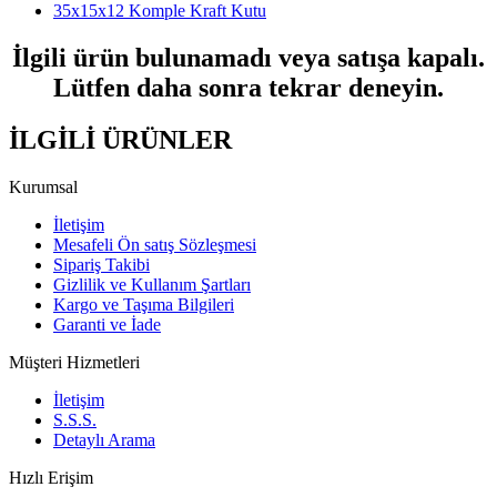
35x15x12 Komple Kraft Kutu
İlgili ürün bulunamadı veya satışa kapalı.
Lütfen daha sonra tekrar deneyin.
İLGİLİ ÜRÜNLER
Kurumsal
İletişim
Mesafeli Ön satış Sözleşmesi
Sipariş Takibi
Gizlilik ve Kullanım Şartları
Kargo ve Taşıma Bilgileri
Garanti ve İade
Müşteri Hizmetleri
İletişim
S.S.S.
Detaylı Arama
Hızlı Erişim