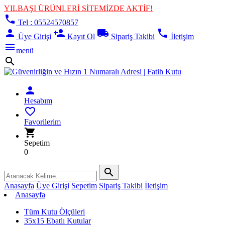
YILBAŞI ÜRÜNLERİ SİTEMİZDE AKTİF!
phone
Tel : 05524570857
person
person_add
local_shipping
phone
Üye Girişi
Kayıt Ol
Sipariş Takibi
İletişim
menu
menü
search
person
Hesabım
favorite_border
Favorilerim
shopping_cart
Sepetim
0
search
Anasayfa
Üye Girişi
Sepetim
Sipariş Takibi
İletişim
Anasayfa
Tüm Kutu Ölçüleri
35x15 Ebatlı Kutular