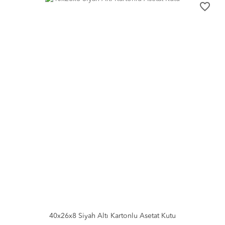
favorite_border
40x26x8 Siyah Altı Kartonlu Asetat Kutu