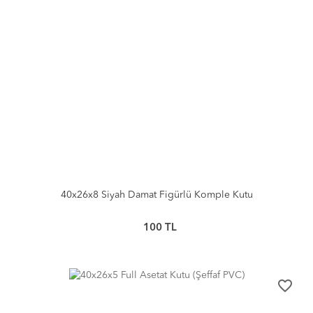
40x26x8 Siyah Damat Figürlü Komple Kutu
100
TL
favorite_border