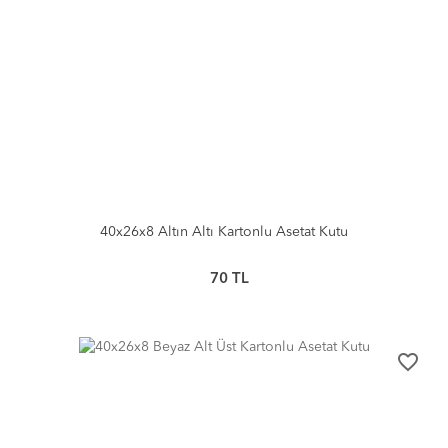
40x26x8 Altın Altı Kartonlu Asetat Kutu
70
TL
favorite_border