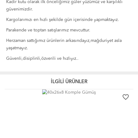
Kadir kutu olarak ilk önceliğimiz güler yüzümüz ve karşılıklı
güvenimizdir.
Kargolarımızı en hızlı şekilde gün içerisinde yapmaktayız.
Parakende ve toptan satışlarımız mevcuttur.
Herzaman sattığımız ürünlerin arkasındayız,mağduriyet asla
yaşatmayız.
Güvenli,disiplinli,özverili ve hızlıyız..
İLGİLİ ÜRÜNLER
favorite_border