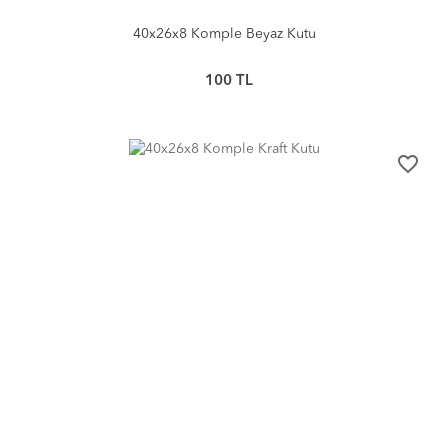
40x26x8 Komple Beyaz Kutu
100
TL
favorite_border