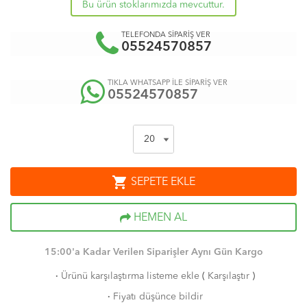
Bu ürün stoklarımızda mevcuttur.
TELEFONDA SİPARİŞ VER
05524570857
TIKLA WHATSAPP İLE SİPARİŞ VER
05524570857
shopping_cart
SEPETE EKLE
HEMEN AL
15:00'a Kadar Verilen Siparişler Aynı Gün Kargo
·
Ürünü karşılaştırma listeme ekle
(
Karşılaştır
)
·
Fiyatı düşünce bildir