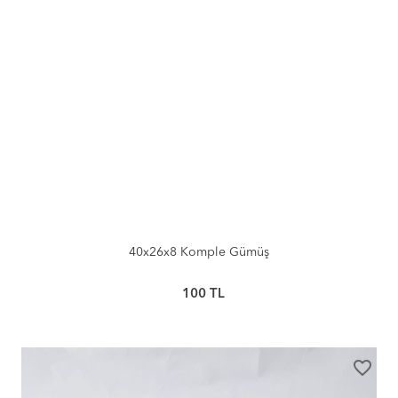
40x26x8 Komple Gümüş
100
TL
favorite_border