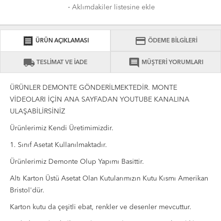
·
Aklımdakiler listesine ekle
receipt
credit_card
ÜRÜN AÇIKLAMASI
ÖDEME BİLGİLERİ
local_shipping
comment
TESLİMAT VE İADE
MÜŞTERİ YORUMLARI
ÜRÜNLER DEMONTE GÖNDERİLMEKTEDİR. MONTE
VİDEOLARI İÇİN ANA SAYFADAN YOUTUBE KANALINA
ULAŞABİLİRSİNİZ
Ürünlerimiz Kendi Üretimimizdir.
1. Sınıf Asetat Kullanılmaktadır.
Ürünlerimiz Demonte Olup Yapımı Basittir.
Altı Karton Üstü Asetat Olan Kutularımızın Kutu Kısmı Amerikan
Bristol'dür.
Karton kutu da çeşitli ebat, renkler ve desenler mevcuttur.