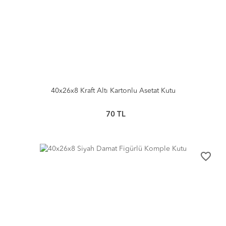
40x26x8 Kraft Altı Kartonlu Asetat Kutu
70
TL
favorite_border