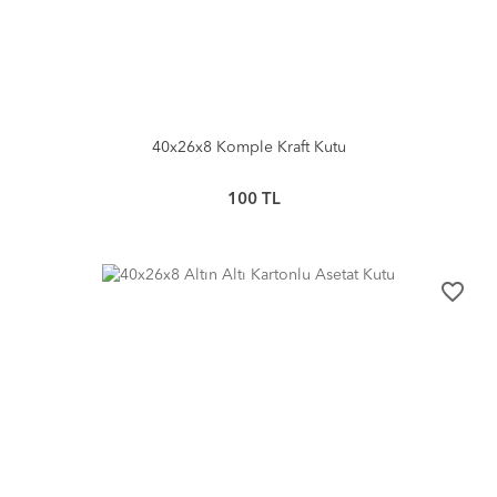
40x26x8 Komple Kraft Kutu
100
TL
favorite_border