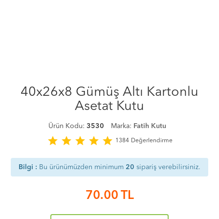
40x26x8 Gümüş Altı Kartonlu
Asetat Kutu
Ürün Kodu:
3530
Marka:
Fatih Kutu
star
star
star
star
star
1384
Değerlendirme
Bilgi :
Bu ürünümüzden minimum
20
sipariş verebilirsiniz.
70.00
TL