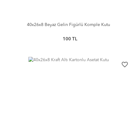
40x26x8 Beyaz Gelin Figürlü Komple Kutu
100
TL
favorite_border