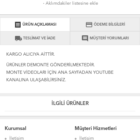
·
Aklımdakiler listesine ekle
receipt
credit_card
ÜRÜN AÇIKLAMASI
ÖDEME BİLGİLERİ
local_shipping
comment
TESLİMAT VE İADE
MÜŞTERİ YORUMLARI
KARGO ALICIYA AİTTİR.
ÜRÜNLER DEMONTE GÖNDERİLMEKTEDİR.
MONTE VİDEOLARI İÇİN ANA SAYFADAN YOUTUBE
KANALINA ULAŞABİLİRSİNİZ.
İLGİLİ ÜRÜNLER
Kurumsal
Müşteri Hizmetleri
İletişim
İletişim