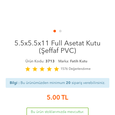
5.5x5.5x11 Full Asetat Kutu
(Şeffaf PVC)
Ürün Kodu:
3713
Marka:
Fatih Kutu
star
star
star
star
star
1576
Değerlendirme
Bilgi :
Bu ürünümüzden minimum
20
sipariş verebilirsiniz.
5.00
TL
Bu ürün stoklarımızda mevcuttur.