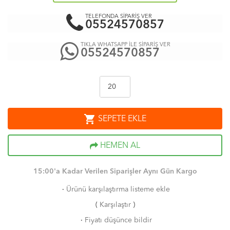
TELEFONDA SİPARİŞ VER
05524570857
TIKLA WHATSAPP İLE SİPARİŞ VER
05524570857
shopping_cart
SEPETE EKLE
HEMEN AL
15:00'a Kadar Verilen Siparişler Aynı Gün Kargo
·
Ürünü karşılaştırma listeme ekle
(
Karşılaştır
)
·
Fiyatı düşünce bildir