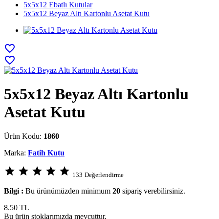
5x5x12 Ebatlı Kutular
5x5x12 Beyaz Altı Kartonlu Asetat Kutu
favorite_border
favorite_border
5x5x12 Beyaz Altı Kartonlu
Asetat Kutu
Ürün Kodu:
1860
Marka:
Fatih Kutu
star
star
star
star
star
133
Değerlendirme
Bilgi :
Bu ürünümüzden minimum
20
sipariş verebilirsiniz.
8.50
TL
Bu ürün stoklarımızda mevcuttur.