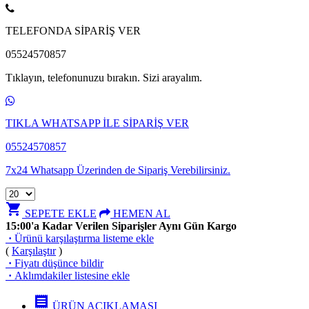
TELEFONDA SİPARİŞ VER
05524570857
Tıklayın, telefonunuzu bırakın. Sizi arayalım.
TIKLA WHATSAPP İLE SİPARİŞ VER
05524570857
7x24 Whatsapp Üzerinden de Sipariş Verebilirsiniz.
shopping_cart
SEPETE EKLE
HEMEN AL
15:00'a Kadar Verilen Siparişler Aynı Gün Kargo
·
Ürünü karşılaştırma listeme ekle
(
Karşılaştır
)
·
Fiyatı düşünce bildir
·
Aklımdakiler listesine ekle
receipt
ÜRÜN AÇIKLAMASI