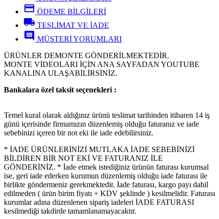
credit_card
ÖDEME BİLGİLERİ
local_shipping
TESLİMAT VE İADE
comment
MÜŞTERİ YORUMLARI
ÜRÜNLER DEMONTE GÖNDERİLMEKTEDİR.
MONTE VİDEOLARI İÇİN ANA SAYFADAN YOUTUBE
KANALINA ULAŞABİLİRSİNİZ.
Bankalara özel taksit seçenekleri :
Temel kural olarak aldığınız ürünü teslimat tarihinden itibaren 14 iş
günü içerisinde firmamızın düzenlemiş olduğu faturanız ve iade
sebebinizi içeren bir not eki ile iade edebilirsiniz.
* İADE ÜRÜNLERİNİZİ MUTLAKA İADE SEBEBİNİZİ
BİLDİREN BİR NOT EKİ VE FATURANIZ İLE
GÖNDERİNİZ. * İade etmek istediğiniz ürünün faturası kurumsal
ise, geri iade ederken kurumun düzenlemiş olduğu iade faturası ile
birlikte göndermeniz gerekmektedir. İade faturası, kargo payı dahil
edilmeden ( ürün birim fiyatı + KDV şeklinde ) kesilmelidir. Faturası
kurumlar adına düzenlenen sipariş iadeleri İADE FATURASI
kesilmediği takdirde tamamlanamayacaktır.