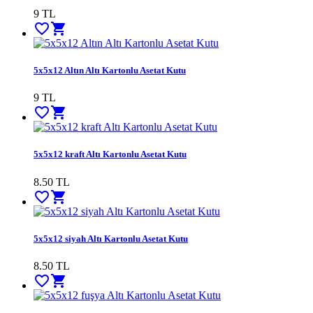
9
TL
favorite_border
shopping_cart
5x5x12 Altın Altı Kartonlu Asetat Kutu
9
TL
favorite_border
shopping_cart
5x5x12 kraft Altı Kartonlu Asetat Kutu
8.50
TL
favorite_border
shopping_cart
5x5x12 siyah Altı Kartonlu Asetat Kutu
8.50
TL
favorite_border
shopping_cart