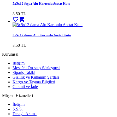
5x5x12 fuşya Altı Kartonlu Asetat Kutu
8.50
TL
favorite_border
shopping_cart
5x5x12 dama Altı Kartonlu Asetat Kutu
8.50
TL
Kurumsal
İletişim
Mesafeli Ön satış Sözleşmesi
Sipariş Takibi
Gizlilik ve Kullanım Şartları
Kargo ve Taşıma Bilgileri
Garanti ve İade
Müşteri Hizmetleri
İletişim
S.S.S.
Detaylı Arama