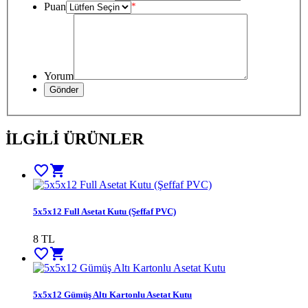
Puan
*
Yorum
İLGİLİ ÜRÜNLER
favorite_border
shopping_cart
5x5x12 Full Asetat Kutu (Şeffaf PVC)
8
TL
favorite_border
shopping_cart
5x5x12 Gümüş Altı Kartonlu Asetat Kutu