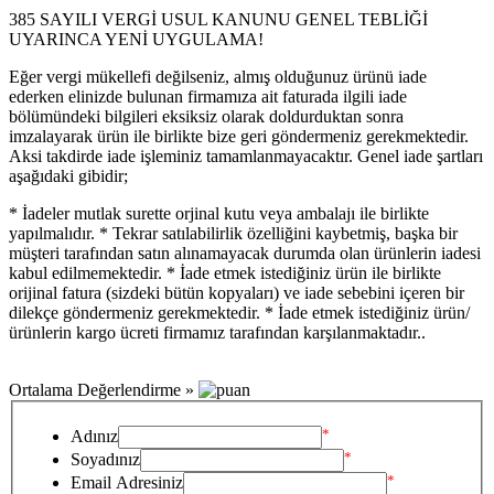
385 SAYILI VERGİ USUL KANUNU GENEL TEBLİĞİ
UYARINCA YENİ UYGULAMA!
Eğer vergi mükellefi değilseniz, almış olduğunuz ürünü iade
ederken elinizde bulunan firmamıza ait faturada ilgili iade
bölümündeki bilgileri eksiksiz olarak doldurduktan sonra
imzalayarak ürün ile birlikte bize geri göndermeniz gerekmektedir.
Aksi takdirde iade işleminiz tamamlanmayacaktır. Genel iade şartları
aşağıdaki gibidir;
* İadeler mutlak surette orjinal kutu veya ambalajı ile birlikte
yapılmalıdır. * Tekrar satılabilirlik özelliğini kaybetmiş, başka bir
müşteri tarafından satın alınamayacak durumda olan ürünlerin iadesi
kabul edilmemektedir. * İade etmek istediğiniz ürün ile birlikte
orijinal fatura (sizdeki bütün kopyaları) ve iade sebebini içeren bir
dilekçe göndermeniz gerekmektedir. * İade etmek istediğiniz ürün/
ürünlerin kargo ücreti firmamız tarafından karşılanmaktadır..
Ortalama Değerlendirme »
*
Adınız
*
Soyadınız
*
Email Adresiniz