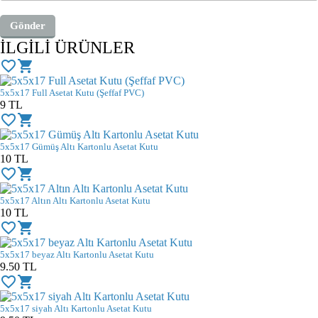
İLGİLİ ÜRÜNLER
favorite_border
shopping_cart
5x5x17 Full Asetat Kutu (Şeffaf PVC)
9
TL
favorite_border
shopping_cart
5x5x17 Gümüş Altı Kartonlu Asetat Kutu
10
TL
favorite_border
shopping_cart
5x5x17 Altın Altı Kartonlu Asetat Kutu
10
TL
favorite_border
shopping_cart
5x5x17 beyaz Altı Kartonlu Asetat Kutu
9.50
TL
favorite_border
shopping_cart
5x5x17 siyah Altı Kartonlu Asetat Kutu