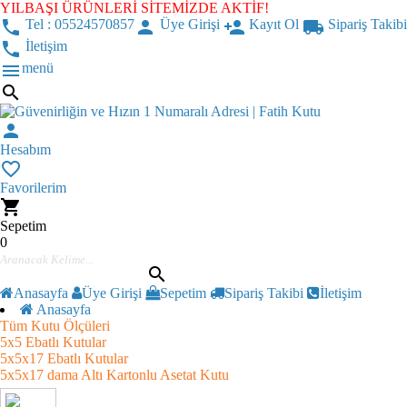
YILBAŞI ÜRÜNLERİ SİTEMİZDE AKTİF!
phone
Tel : 05524570857
person
Üye Girişi
person_add
Kayıt Ol
local_shipping
Sipariş Takibi
phone
İletişim
menu
menü
search
person
Hesabım
favorite_border
Favorilerim
shopping_cart
Sepetim
0
search
Anasayfa
Üye Girişi
Sepetim
Sipariş Takibi
İletişim
Anasayfa
Tüm Kutu Ölçüleri
5x5 Ebatlı Kutular
5x5x17 Ebatlı Kutular
5x5x17 dama Altı Kartonlu Asetat Kutu