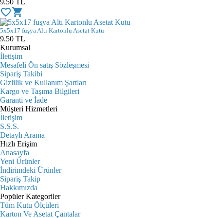
9.50
TL
favorite_border
shopping_cart
5x5x17 fuşya Altı Kartonlu Asetat Kutu
9.50
TL
Kurumsal
İletişim
Mesafeli Ön satış Sözleşmesi
Sipariş Takibi
Gizlilik ve Kullanım Şartları
Kargo ve Taşıma Bilgileri
Garanti ve İade
Müşteri Hizmetleri
İletişim
S.S.S.
Detaylı Arama
Hızlı Erişim
Anasayfa
Yeni Ürünler
İndirimdeki Ürünler
Sipariş Takip
Hakkımızda
Popüler Kategoriler
Tüm Kutu Ölçüleri
Karton Ve Asetat Çantalar