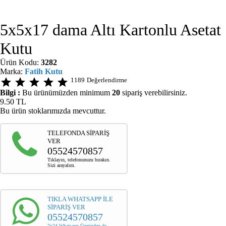
5x5x17 dama Altı Kartonlu Asetat
Kutu
Ürün Kodu:
3282
Marka:
Fatih Kutu
star
star
star
star
star
1189
Değerlendirme
Bilgi :
Bu ürünümüzden minimum
20
sipariş verebilirsiniz.
9.50
TL
Bu ürün stoklarımızda mevcuttur.
TELEFONDA SİPARİŞ
VER
05524570857
Tıklayın, telefonunuzu bırakın.
Sizi arayalım.
TIKLA WHATSAPP İLE
SİPARİŞ VER
05524570857
7x24 Whatsapp Üzerinden de