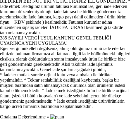
BİLDİREN BİR NOT EKİ VE FATURANIZ İLE GÖNDERİNİZ. *
İade etmek istediğiniz ürünün faturası kurumsal ise, geri iade ederken
kurumun düzenlemiş olduğu iade faturası ile birlikte göndermeniz
gerekmektedir. İade faturası, kargo payı dahil edilmeden ( ürün birim
fiyatı + KDV şeklinde ) kesilmelidir. Faturası kurumlar adına
düzenlenen sipariş iadeleri İADE FATURASI kesilmediği takdirde
tamamlanamayacaktır.
385 SAYILI VERGİ USUL KANUNU GENEL TEBLİĞİ
UYARINCA YENİ UYGULAMA!
Eğer vergi mükellefi değilseniz, almış olduğunuz ürünü iade ederken
elinizde bulunan firmamıza ait faturada ilgili iade bölümündeki bilgileri
eksiksiz olarak doldurduktan sonra imzalayarak ürün ile birlikte bize
geri göndermeniz gerekmektedir. Aksi takdirde iade işleminiz
tamamlanmayacaktır. Genel iade şartları aşağıdaki gibidir;
* İadeler mutlak surette orjinal kutu veya ambalajı ile birlikte
yapılmalıdır. * Tekrar satılabilirlik özelliğini kaybetmiş, başka bir
müşteri tarafından satın alınamayacak durumda olan ürünlerin iadesi
kabul edilmemektedir. * İade etmek istediğiniz ürün ile birlikte orijinal
fatura (sizdeki bütün kopyaları) ve iade sebebini içeren bir dilekçe
göndermeniz gerekmektedir. * İade etmek istediğiniz ürün/ürünlerin
kargo ücreti firmamız tarafından karşılanmaktadır..
Ortalama Değerlendirme »