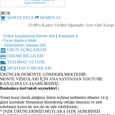
Sipariş Verebilirsiniz.
shopping_cart
SEPETE EKLE
HEMEN AL
15:00'a Kadar Verilen Siparişler Aynı Gün Kargo
·
Ürünü karşılaştırma listeme ekle
(
Karşılaştır
)
·
Fiyatı düşünce bildir
·
Aklımdakiler listesine ekle
receipt
ÜRÜN AÇIKLAMASI
credit_card
ÖDEME BİLGİLERİ
local_shipping
TESLİMAT VE İADE
comment
MÜŞTERİ YORUMLARI
ÜRÜNLER DEMONTE GÖNDERİLMEKTEDİR.
MONTE VİDEOLARI İÇİN ANA SAYFADAN YOUTUBE
KANALINA ULAŞABİLİRSİNİZ.
Bankalara özel taksit seçenekleri :
Temel kural olarak aldığınız ürünü teslimat tarihinden itibaren 14 iş
günü içerisinde firmamızın düzenlemiş olduğu faturanız ve iade
sebebinizi içeren bir not eki ile iade edebilirsiniz.
* İADE ÜRÜNLERİNİZİ MUTLAKA İADE SEBEBİNİZİ