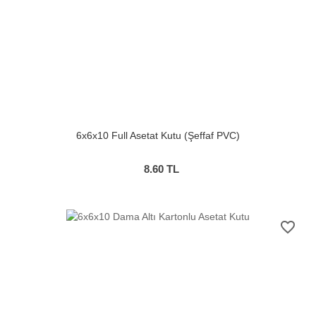
6x6x10 Full Asetat Kutu (Şeffaf PVC)
8.60
TL
favorite_border