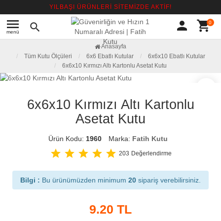
YILBAŞI ÜRÜNLERİ SİTEMİZDE AKTİF!
menu
person
shopping_cart
0
search
menü
Anasayfa
Tüm Kutu Ölçüleri
6x6 Ebatlı Kutular
6x6x10 Ebatlı Kutular
6x6x10 Kırmızı Altı Kartonlu Asetat Kutu
favorite_border
6x6x10 Kırmızı Altı Kartonlu
Asetat Kutu
Ürün Kodu:
1960
Marka:
Fatih Kutu
star
star
star
star
star
203
Değerlendirme
Bilgi :
Bu ürünümüzden minimum
20
sipariş verebilirsiniz.
9.20
TL