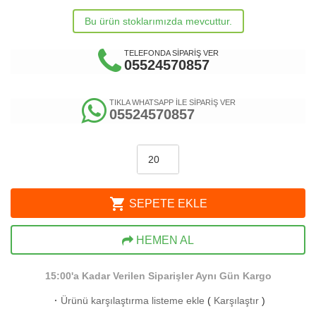
Bu ürün stoklarımızda mevcuttur.
TELEFONDA SİPARİŞ VER
05524570857
TIKLA WHATSAPP İLE SİPARİŞ VER
05524570857
shopping_cart
SEPETE EKLE
HEMEN AL
15:00'a Kadar Verilen Siparişler Aynı Gün Kargo
·
Ürünü karşılaştırma listeme ekle
(
Karşılaştır
)