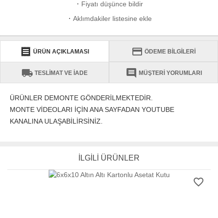
·
Fiyatı düşünce bildir
·
Aklımdakiler listesine ekle
receipt
credit_card
ÜRÜN AÇIKLAMASI
ÖDEME BİLGİLERİ
local_shipping
comment
TESLİMAT VE İADE
MÜŞTERİ YORUMLARI
ÜRÜNLER DEMONTE GÖNDERİLMEKTEDİR.
MONTE VİDEOLARI İÇİN ANA SAYFADAN YOUTUBE
KANALINA ULAŞABİLİRSİNİZ.
İLGİLİ ÜRÜNLER
favorite_border