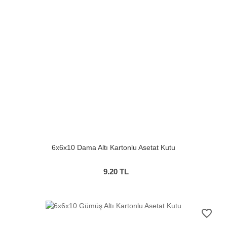
6x6x10 Dama Altı Kartonlu Asetat Kutu
9.20
TL
favorite_border