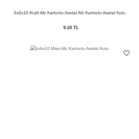
6x6x10 Kraft Altı Kartonlu Asetat Altı Kartonlu Asetat Kutu
9.20
TL
favorite_border