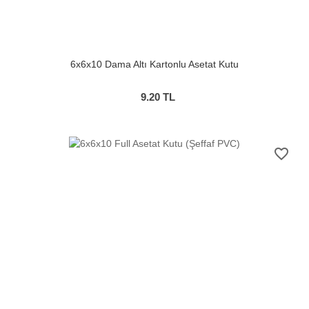
6x6x10 Dama Altı Kartonlu Asetat Kutu
9.20
TL
favorite_border