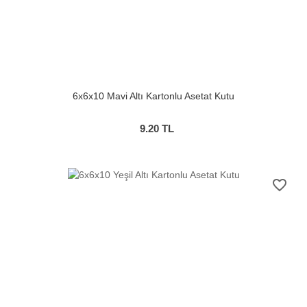
6x6x10 Mavi Altı Kartonlu Asetat Kutu
9.20
TL
favorite_border