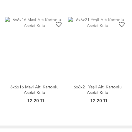
favorite_border
favorite_border
6x6x16 Mavi Altı Kartonlu
6x6x21 Yeşil Altı Kartonlu
Asetat Kutu
Asetat Kutu
12.20 TL
12.20 TL