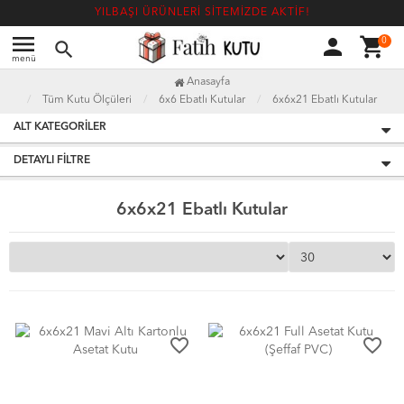
YILBAŞI ÜRÜNLERİ SİTEMİZDE AKTİF!
menu
person
shopping_cart
0
search
menü
Anasayfa
Tüm Kutu Ölçüleri
6x6 Ebatlı Kutular
6x6x21 Ebatlı Kutular
ALT KATEGORILER
DETAYLI FILTRE
6x6x21 Ebatlı Kutular
favorite_border
favorite_border