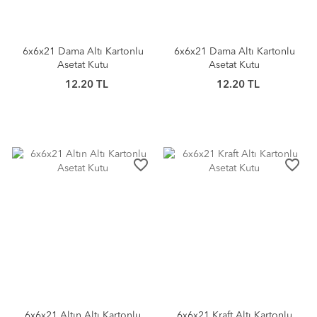
6x6x21 Dama Altı Kartonlu
6x6x21 Dama Altı Kartonlu
Asetat Kutu
Asetat Kutu
12.20 TL
12.20 TL
favorite_border
favorite_border
6x6x21 Altın Altı Kartonlu
6x6x21 Kraft Altı Kartonlu