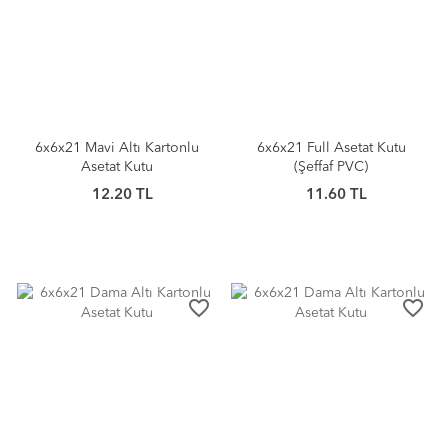
6x6x21 Mavi Altı Kartonlu
6x6x21 Full Asetat Kutu
Asetat Kutu
(Şeffaf PVC)
12.20 TL
11.60 TL
favorite_border
favorite_border