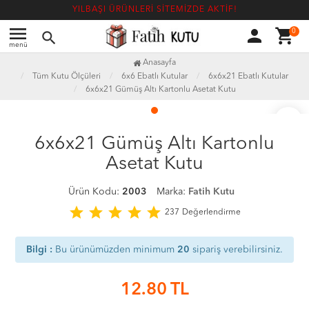
YILBAŞI ÜRÜNLERİ SİTEMİZDE AKTİF!
menu
person
shopping_cart
0
search
menü
Anasayfa
Tüm Kutu Ölçüleri
6x6 Ebatlı Kutular
6x6x21 Ebatlı Kutular
6x6x21 Gümüş Altı Kartonlu Asetat Kutu
favorite_border
6x6x21 Gümüş Altı Kartonlu
Asetat Kutu
Ürün Kodu:
2003
Marka:
Fatih Kutu
star
star
star
star
star
237
Değerlendirme
Bilgi :
Bu ürünümüzden minimum
20
sipariş verebilirsiniz.
12.80
TL