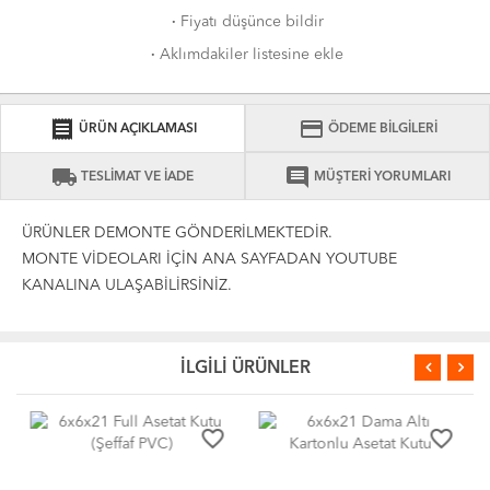
·
Fiyatı düşünce bildir
·
Aklımdakiler listesine ekle
receipt
credit_card
ÜRÜN AÇIKLAMASI
ÖDEME BİLGİLERİ
local_shipping
comment
TESLİMAT VE İADE
MÜŞTERİ YORUMLARI
ÜRÜNLER DEMONTE GÖNDERİLMEKTEDİR.
MONTE VİDEOLARI İÇİN ANA SAYFADAN YOUTUBE
KANALINA ULAŞABİLİRSİNİZ.
İLGİLİ ÜRÜNLER
favorite_border
favorite_border