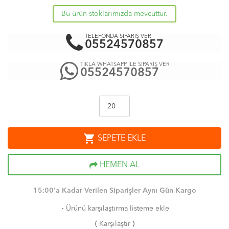
Bu ürün stoklarımızda mevcuttur.
TELEFONDA SİPARİŞ VER
05524570857
TIKLA WHATSAPP İLE SİPARİŞ VER
05524570857
shopping_cart
SEPETE EKLE
HEMEN AL
15:00'a Kadar Verilen Siparişler Aynı Gün Kargo
·
Ürünü karşılaştırma listeme ekle
(
Karşılaştır
)