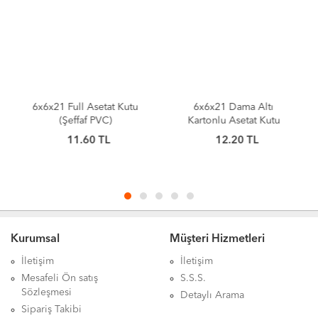
6x6x21 Full Asetat Kutu
6x6x21 Dama Altı
(Şeffaf PVC)
Kartonlu Asetat Kutu
11.60
TL
12.20
TL
Kurumsal
Müşteri Hizmetleri
İletişim
İletişim
Mesafeli Ön satış
S.S.S.
Sözleşmesi
Detaylı Arama
Sipariş Takibi