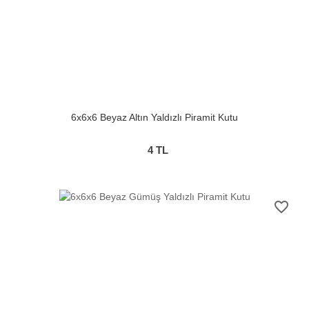
6x6x6 Beyaz Altın Yaldızlı Piramit Kutu
4
TL
favorite_border