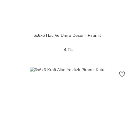
6x6x6 Hac Ve Umre Desenli Piramit
4
TL
favorite_border