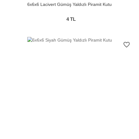
6x6x6 Lacivert Gümüş Yaldızlı Piramit Kutu
4
TL
favorite_border