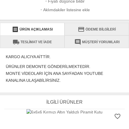
·
Fiyatı düşünce bildir
·
Aklımdakiler listesine ekle
receipt
credit_card
ÜRÜN AÇIKLAMASI
ÖDEME BİLGİLERİ
local_shipping
comment
TESLİMAT VE İADE
MÜŞTERİ YORUMLARI
KARGO ALICIYA AİTTİR.
ÜRÜNLER DEMONTE GÖNDERİLMEKTEDİR.
MONTE VİDEOLARI İÇİN ANA SAYFADAN YOUTUBE
KANALINA ULAŞABİLİRSİNİZ.
İLGİLİ ÜRÜNLER
favorite_border