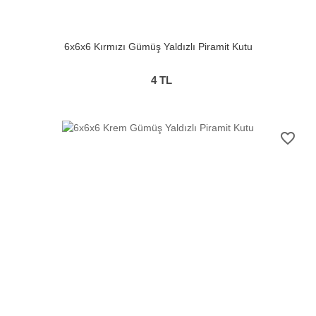
6x6x6 Kırmızı Gümüş Yaldızlı Piramit Kutu
4
TL
favorite_border