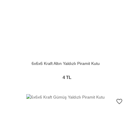
6x6x6 Kraft Altın Yaldızlı Piramit Kutu
4
TL
favorite_border