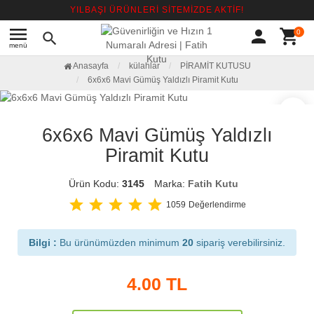
YILBAŞI ÜRÜNLERİ SİTEMİZDE AKTİF!
menu
person
shopping_cart
0
search
menü
Anasayfa
külahlar
PİRAMİT KUTUSU
6x6x6 Mavi Gümüş Yaldızlı Piramit Kutu
favorite_border
6x6x6 Mavi Gümüş Yaldızlı
Piramit Kutu
Ürün Kodu:
3145
Marka:
Fatih Kutu
star
star
star
star
star
1059
Değerlendirme
Bilgi :
Bu ürünümüzden minimum
20
sipariş verebilirsiniz.
4.00
TL