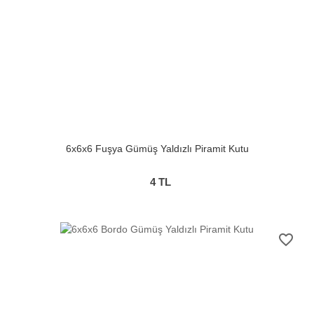
6x6x6 Fuşya Gümüş Yaldızlı Piramit Kutu
4
TL
favorite_border