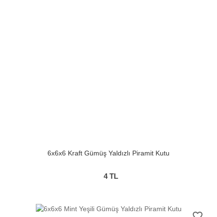
6x6x6 Kraft Gümüş Yaldızlı Piramit Kutu
4
TL
favorite_border