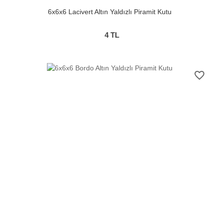
6x6x6 Lacivert Altın Yaldızlı Piramit Kutu
4
TL
favorite_border