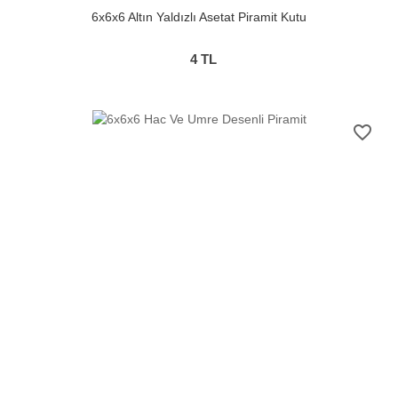
6x6x6 Altın Yaldızlı Asetat Piramit Kutu
4
TL
favorite_border