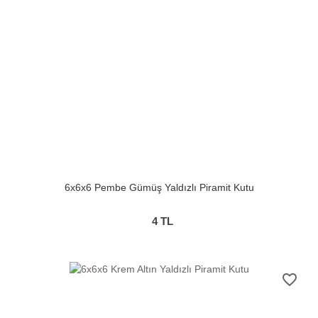
6x6x6 Pembe Gümüş Yaldızlı Piramit Kutu
4
TL
favorite_border