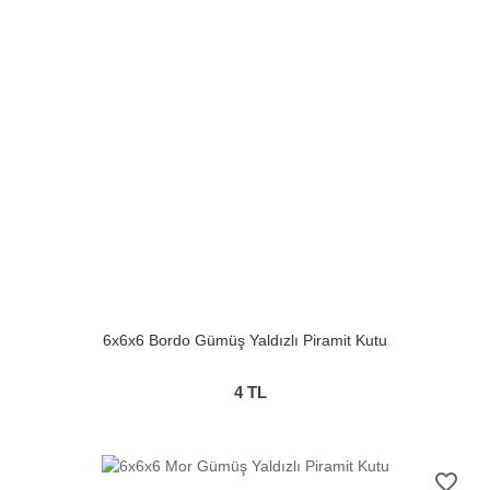
6x6x6 Bordo Gümüş Yaldızlı Piramit Kutu
4
TL
favorite_border