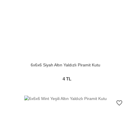
6x6x6 Siyah Altın Yaldızlı Piramit Kutu
4
TL
favorite_border