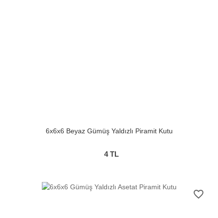
6x6x6 Beyaz Gümüş Yaldızlı Piramit Kutu
4
TL
favorite_border