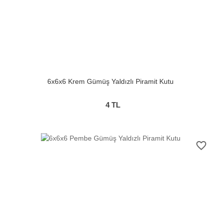
6x6x6 Krem Gümüş Yaldızlı Piramit Kutu
4
TL
favorite_border