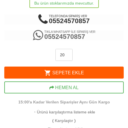
Bu ürün stoklarımızda mevcuttur.
TELEFONDA SİPARİŞ VER
05524570857
TIKLA WHATSAPP İLE SİPARİŞ VER
05524570857
shopping_cart
SEPETE EKLE
HEMEN AL
15:00'a Kadar Verilen Siparişler Aynı Gün Kargo
·
Ürünü karşılaştırma listeme ekle
(
Karşılaştır
)