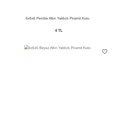
6x6x6 Pembe Altın Yaldızlı Piramit Kutu
4
TL
favorite_border