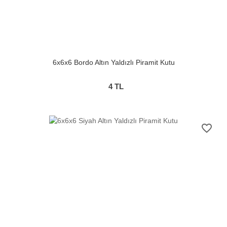
6x6x6 Bordo Altın Yaldızlı Piramit Kutu
4
TL
favorite_border