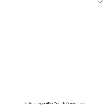
favorite_border
6x6x6 Fuşya Altın Yaldızlı Piramit Kutu