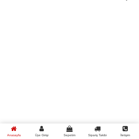
6x6x6 Mor Gümüş Yaldızlı Piramit Kutu
Anasayfa
Üye Girişi
Sepetim
Sipariş Takibi
İletişim