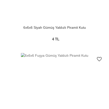
6x6x6 Siyah Gümüş Yaldızlı Piramit Kutu
4
TL
favorite_border