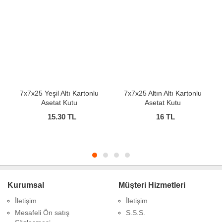
7x7x25 Yeşil Altı Kartonlu
7x7x25 Altın Altı Kartonlu
Asetat Kutu
Asetat Kutu
15.30
TL
16
TL
Kurumsal
Müşteri Hizmetleri
İletişim
İletişim
Mesafeli Ön satış
S.S.S.