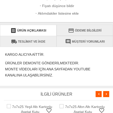
·
Fiyatı düşünce bildir
·
Aklımdakiler listesine ekle
receipt
credit_card
ÜRÜN AÇIKLAMASI
ÖDEME BİLGİLERİ
local_shipping
comment
TESLİMAT VE İADE
MÜŞTERİ YORUMLARI
KARGO ALICIYA AİTTİR.
ÜRÜNLER DEMONTE GÖNDERİLMEKTEDİR.
MONTE VİDEOLARI İÇİN ANA SAYFADAN YOUTUBE
KANALINA ULAŞABİLİRSİNİZ.
İLGİLİ ÜRÜNLER
favorite_border
favorite_border