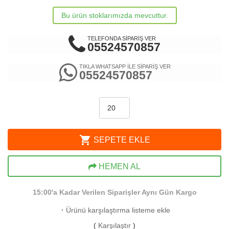
Bu ürün stoklarımızda mevcuttur.
TELEFONDA SİPARİŞ VER
05524570857
TIKLA WHATSAPP İLE SİPARİŞ VER
05524570857
shopping_cart
SEPETE EKLE
HEMEN AL
15:00'a Kadar Verilen Siparişler Aynı Gün Kargo
·
Ürünü karşılaştırma listeme ekle
(
Karşılaştır
)