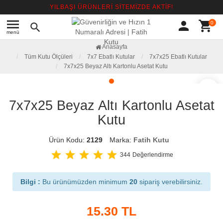
YILBAŞI ÜRÜNLERİ SİTEMİZDE AKTİF!
menu
person
shopping_cart
0
search
menü
Anasayfa
Tüm Kutu Ölçüleri
7x7 Ebatlı Kutular
7x7x25 Ebatlı Kutular
7x7x25 Beyaz Altı Kartonlu Asetat Kutu
favorite_border
7x7x25 Beyaz Altı Kartonlu Asetat
Kutu
Ürün Kodu:
2129
Marka:
Fatih Kutu
star
star
star
star
star
344
Değerlendirme
Bilgi :
Bu ürünümüzden minimum
20
sipariş verebilirsiniz.
15.30
TL