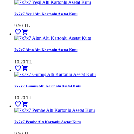
7x7x7 Yeşil Altı Kartonlu Asetat Kutu
9.50
TL
favorite_border
shopping_cart
7x7x7 Altın Altı Kartonlu Asetat Kutu
10.20
TL
favorite_border
shopping_cart
7x7x7 Gümüş Altı Kartonlu Asetat Kutu
10.20
TL
favorite_border
shopping_cart
7x7x7 Pembe Altı Kartonlu Asetat Kutu
9.50
TL