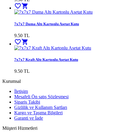
favorite_border
shopping_cart
7x7x7 Dama Altı Kartonlu Asetat Kutu
9.50
TL
favorite_border
shopping_cart
7x7x7 Kraft Altı Kartonlu Asetat Kutu
9.50
TL
Kurumsal
İletişim
Mesafeli Ön satış Sözleşmesi
Sipariş Takibi
Gizlilik ve Kullanım Şartları
Kargo ve Taşıma Bilgileri
Garanti ve İade
Müşteri Hizmetleri