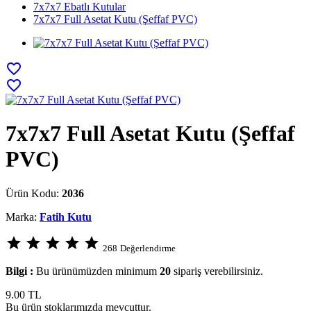
7x7x7 Ebatlı Kutular
7x7x7 Full Asetat Kutu (Şeffaf PVC)
favorite_border
favorite_border
7x7x7 Full Asetat Kutu (Şeffaf
PVC)
Ürün Kodu:
2036
Marka:
Fatih Kutu
star
star
star
star
star
268
Değerlendirme
Bilgi :
Bu ürünümüzden minimum
20
sipariş verebilirsiniz.
9.00
TL
Bu ürün stoklarımızda mevcuttur.