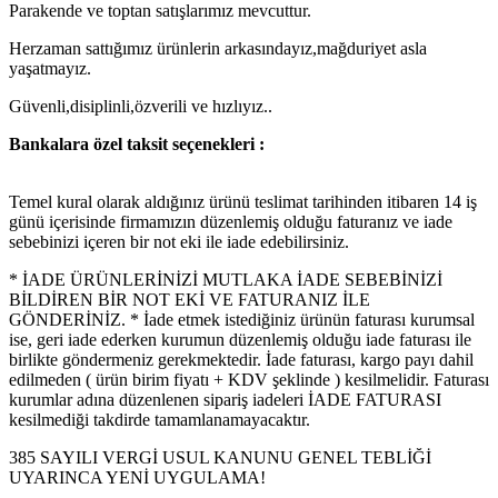
Parakende ve toptan satışlarımız mevcuttur.
Herzaman sattığımız ürünlerin arkasındayız,mağduriyet asla
yaşatmayız.
Güvenli,disiplinli,özverili ve hızlıyız..
Bankalara özel taksit seçenekleri :
Temel kural olarak aldığınız ürünü teslimat tarihinden itibaren 14 iş
günü içerisinde firmamızın düzenlemiş olduğu faturanız ve iade
sebebinizi içeren bir not eki ile iade edebilirsiniz.
* İADE ÜRÜNLERİNİZİ MUTLAKA İADE SEBEBİNİZİ
BİLDİREN BİR NOT EKİ VE FATURANIZ İLE
GÖNDERİNİZ. * İade etmek istediğiniz ürünün faturası kurumsal
ise, geri iade ederken kurumun düzenlemiş olduğu iade faturası ile
birlikte göndermeniz gerekmektedir. İade faturası, kargo payı dahil
edilmeden ( ürün birim fiyatı + KDV şeklinde ) kesilmelidir. Faturası
kurumlar adına düzenlenen sipariş iadeleri İADE FATURASI
kesilmediği takdirde tamamlanamayacaktır.
385 SAYILI VERGİ USUL KANUNU GENEL TEBLİĞİ
UYARINCA YENİ UYGULAMA!