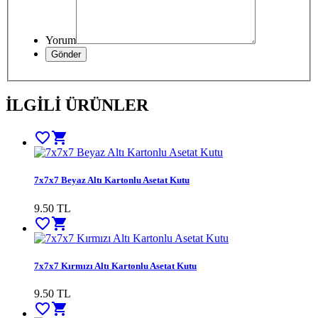
Yorum
İLGİLİ ÜRÜNLER
favorite_border
shopping_cart
7x7x7 Beyaz Altı Kartonlu Asetat Kutu
9.50
TL
favorite_border
shopping_cart
7x7x7 Kırmızı Altı Kartonlu Asetat Kutu
9.50
TL
favorite_border
shopping_cart