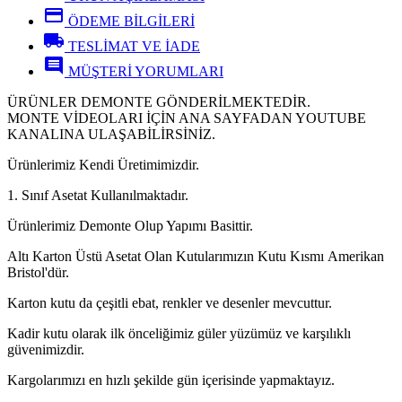
credit_card
ÖDEME BİLGİLERİ
local_shipping
TESLİMAT VE İADE
comment
MÜŞTERİ YORUMLARI
ÜRÜNLER DEMONTE GÖNDERİLMEKTEDİR.
MONTE VİDEOLARI İÇİN ANA SAYFADAN YOUTUBE
KANALINA ULAŞABİLİRSİNİZ.
Ürünlerimiz Kendi Üretimimizdir.
1. Sınıf Asetat Kullanılmaktadır.
Ürünlerimiz Demonte Olup Yapımı Basittir.
Altı Karton Üstü Asetat Olan Kutularımızın Kutu Kısmı Amerikan
Bristol'dür.
Karton kutu da çeşitli ebat, renkler ve desenler mevcuttur.
Kadir kutu olarak ilk önceliğimiz güler yüzümüz ve karşılıklı
güvenimizdir.
Kargolarımızı en hızlı şekilde gün içerisinde yapmaktayız.