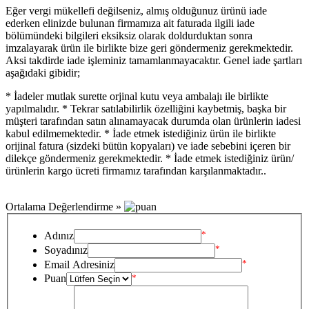
Eğer vergi mükellefi değilseniz, almış olduğunuz ürünü iade
ederken elinizde bulunan firmamıza ait faturada ilgili iade
bölümündeki bilgileri eksiksiz olarak doldurduktan sonra
imzalayarak ürün ile birlikte bize geri göndermeniz gerekmektedir.
Aksi takdirde iade işleminiz tamamlanmayacaktır. Genel iade şartları
aşağıdaki gibidir;
* İadeler mutlak surette orjinal kutu veya ambalajı ile birlikte
yapılmalıdır. * Tekrar satılabilirlik özelliğini kaybetmiş, başka bir
müşteri tarafından satın alınamayacak durumda olan ürünlerin iadesi
kabul edilmemektedir. * İade etmek istediğiniz ürün ile birlikte
orijinal fatura (sizdeki bütün kopyaları) ve iade sebebini içeren bir
dilekçe göndermeniz gerekmektedir. * İade etmek istediğiniz ürün/
ürünlerin kargo ücreti firmamız tarafından karşılanmaktadır..
Ortalama Değerlendirme »
*
Adınız
*
Soyadınız
*
Email Adresiniz
Puan
*