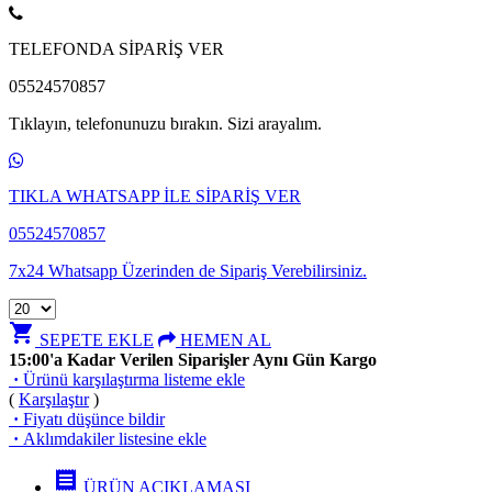
TELEFONDA SİPARİŞ VER
05524570857
Tıklayın, telefonunuzu bırakın. Sizi arayalım.
TIKLA WHATSAPP İLE SİPARİŞ VER
05524570857
7x24 Whatsapp Üzerinden de Sipariş Verebilirsiniz.
shopping_cart
SEPETE EKLE
HEMEN AL
15:00'a Kadar Verilen Siparişler Aynı Gün Kargo
·
Ürünü karşılaştırma listeme ekle
(
Karşılaştır
)
·
Fiyatı düşünce bildir
·
Aklımdakiler listesine ekle
receipt
ÜRÜN AÇIKLAMASI