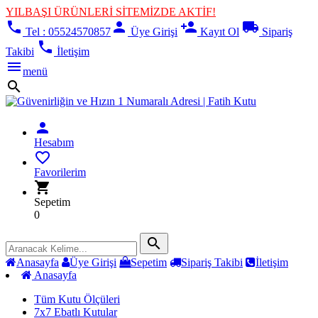
YILBAŞI ÜRÜNLERİ SİTEMİZDE AKTİF!
phone
person
person_add
local_shipping
Tel : 05524570857
Üye Girişi
Kayıt Ol
Sipariş
phone
Takibi
İletişim
menu
menü
search
person
Hesabım
favorite_border
Favorilerim
shopping_cart
Sepetim
0
search
Anasayfa
Üye Girişi
Sepetim
Sipariş Takibi
İletişim
Anasayfa
Tüm Kutu Ölçüleri
7x7 Ebatlı Kutular