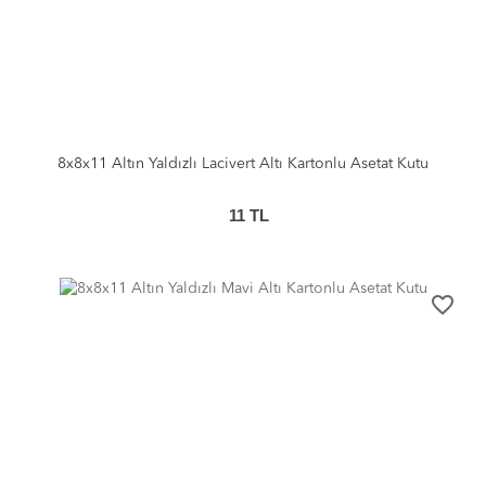
8x8x11 Altın Yaldızlı Lacivert Altı Kartonlu Asetat Kutu
11
TL
favorite_border