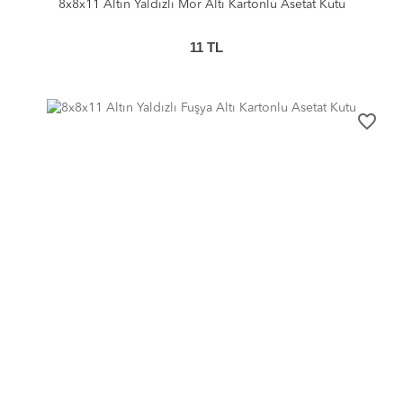
8x8x11 Altın Yaldızlı Mor Altı Kartonlu Asetat Kutu
11
TL
favorite_border