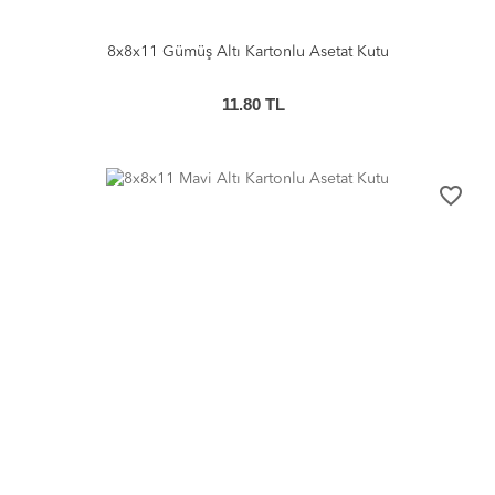
8x8x11 Gümüş Altı Kartonlu Asetat Kutu
11.80
TL
favorite_border