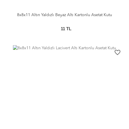
8x8x11 Altın Yaldızlı Beyaz Altı Kartonlu Asetat Kutu
11
TL
favorite_border