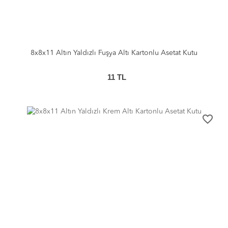
8x8x11 Altın Yaldızlı Fuşya Altı Kartonlu Asetat Kutu
11
TL
favorite_border