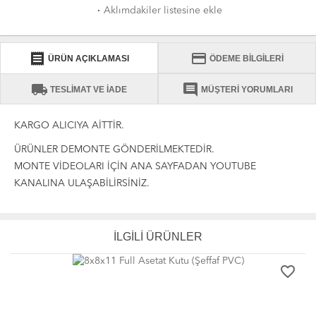
·
Aklımdakiler listesine ekle
receipt
credit_card
ÜRÜN AÇIKLAMASI
ÖDEME BİLGİLERİ
local_shipping
comment
TESLİMAT VE İADE
MÜŞTERİ YORUMLARI
KARGO ALICIYA AİTTİR.
ÜRÜNLER DEMONTE GÖNDERİLMEKTEDİR.
MONTE VİDEOLARI İÇİN ANA SAYFADAN YOUTUBE
KANALINA ULAŞABİLİRSİNİZ.
İLGİLİ ÜRÜNLER
favorite_border