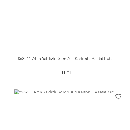
8x8x11 Altın Yaldızlı Krem Altı Kartonlu Asetat Kutu
11
TL
favorite_border