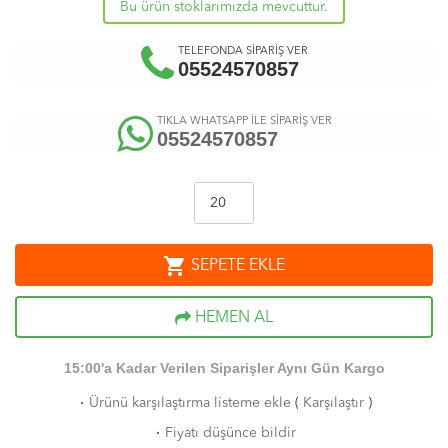
Bu ürün stoklarımızda mevcuttur.
TELEFONDA SİPARİŞ VER
05524570857
TIKLA WHATSAPP İLE SİPARİŞ VER
05524570857
shopping_cart
SEPETE EKLE
HEMEN AL
15:00'a Kadar Verilen Siparişler Aynı Gün Kargo
·
Ürünü karşılaştırma listeme ekle
(
Karşılaştır
)
·
Fiyatı düşünce bildir