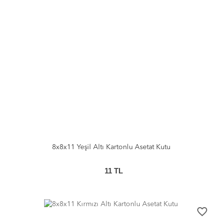
8x8x11 Yeşil Altı Kartonlu Asetat Kutu
11
TL
favorite_border