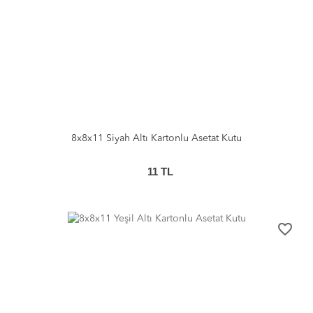
8x8x11 Siyah Altı Kartonlu Asetat Kutu
11
TL
favorite_border