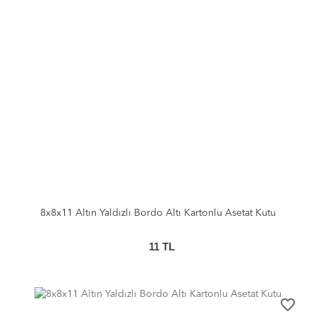
8x8x11 Altın Yaldızlı Bordo Altı Kartonlu Asetat Kutu
11
TL
favorite_border