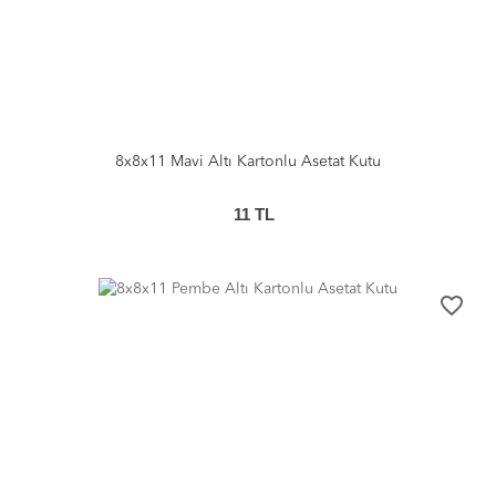
8x8x11 Mavi Altı Kartonlu Asetat Kutu
11
TL
favorite_border