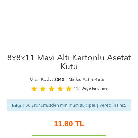
8x8x11 Mavi Altı Kartonlu Asetat
Kutu
2343
Fatih Kutu
Ürün Kodu:
Marka:
star
star
star
star
star
447
Değerlendirme
Bilgi :
20
Bu ürünümüzden minimum
sipariş verebilirsiniz.
11.80
TL