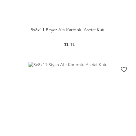
8x8x11 Beyaz Altı Kartonlu Asetat Kutu
11
TL
favorite_border