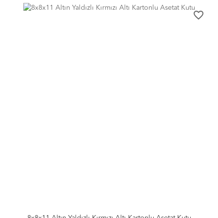
favorite_border
8x8x11 Altın Yaldızlı Kırmızı Altı Kartonlu Asetat Kutu