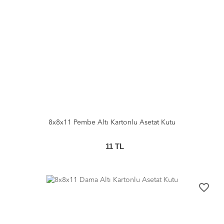
8x8x11 Pembe Altı Kartonlu Asetat Kutu
11
TL
favorite_border