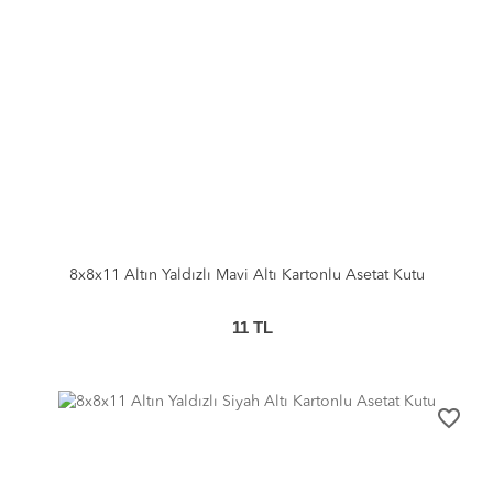
8x8x11 Altın Yaldızlı Mavi Altı Kartonlu Asetat Kutu
11
TL
favorite_border