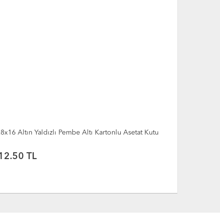
8x16 Altın Yaldızlı Mint Yeşil Altı Kartonlu Asetat
8x8x16 Altın
utu
12.50
TL
12.50
T