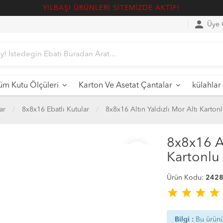
YILBAŞI ÜRÜNLERİ SİTEMİZDE AKTİF!
person
Üye G
üm Kutu Ölçüleri
Karton Ve Asetat Çantalar
külahlar
ar
8x8x16 Ebatlı Kutular
8x8x16 Altın Yaldızlı Mor Altı Karton
8x8x16 Al
favorite_border
Kartonlu
Ürün Kodu:
242
star
star
star
star
Bilgi :
Bu ürün