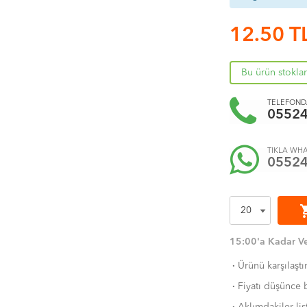
12.50
T
Bu ürün stokla
TELEFONDA
0552
TIKLA WHA
0552
shoppi
15:00'a Kadar Ve
·
Ürünü karşılaştı
·
Fiyatı düşünce b