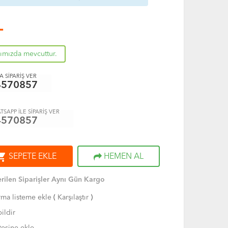
L
rımızda mevcuttur.
 SİPARİŞ VER
4570857
TSAPP İLE SİPARİŞ VER
4570857
ng_cart
SEPETE EKLE
HEMEN AL
rilen Siparişler Aynı Gün Kargo
rma listeme ekle
(
Karşılaştır
)
ildir