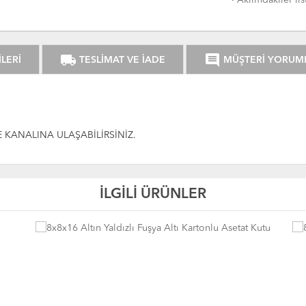
·
Aklımdakiler lis
local_shipping
comment
LERİ
TESLİMAT VE İADE
MÜŞTERİ YORUM
 KANALINA ULAŞABİLİRSİNİZ.
İLGİLİ ÜRÜNLER