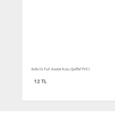
8x8x16 Altın Yaldızlı Fuşya Altı Kartonlu Asetat Kut
12.50
TL