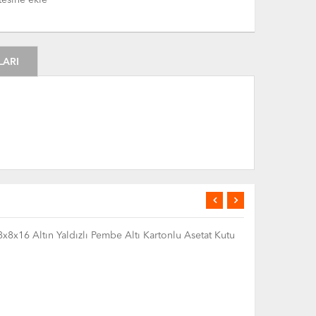
tesine ekle
LARI