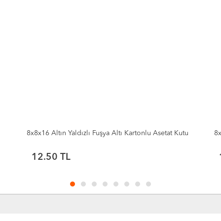
u
8x8x16 Altın Yaldızlı Pembe Altı Kartonlu Asetat Kutu
8x
K
12.50
TL