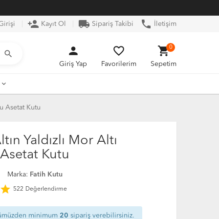
person_add
local_shipping
phone
irişi
Kayıt Ol
Sipariş Takibi
İletişim
person
favorite_border
shopping_cart
0
search
Giriş Yap
Favorilerim
Sepetim
lu Asetat Kutu
tın Yaldızlı Mor Altı
 Asetat Kutu
8
Marka:
Fatih Kutu
star
522
Değerlendirme
ümüzden minimum
20
sipariş verebilirsiniz.