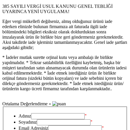
385 SAYILI VERGİ USUL KANUNU GENEL TEBLİĞİ
UYARINCA YENİ UYGULAMA!
Eğer vergi mükellefi değilseniz, almış olduğunuz ürünü iade
ederken elinizde bulunan firmamıza ait faturada ilgili iade
bölümündeki bilgileri eksiksiz olarak doldurduktan sonra
imzalayarak ürün ile birlikte bize geri göndermeniz gerekmektedir.
Aksi takdirde iade işleminiz tamamlanmayacaktır. Genel iade şartları
aşağıdaki gibidir;
* İadeler mutlak surette orjinal kutu veya ambalajı ile birlikte
yapılmalıdır. * Tekrar satılabilirlik özelliğini kaybetmiş, başka bir
müşteri tarafından satın alınamayacak durumda olan ürünlerin iadesi
kabul edilmemektedir. * İade etmek istediğiniz ürün ile birlikte
orijinal fatura (sizdeki bütün kopyaları) ve iade sebebini içeren bir
dilekçe göndermeniz gerekmektedir. * İade etmek istediğiniz ürün/
ürünlerin kargo ücreti firmamız tarafından karşılanmaktadır..
Ortalama Değerlendirme »
*
Adınız
*
Soyadınız
*
Email Adresiniz