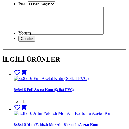
Puan
*
Yorum
İLGİLİ ÜRÜNLER
favorite_border
shopping_cart
8x8x16 Full Asetat Kutu (Şeffaf PVC)
12
TL
favorite_border
shopping_cart
8x8x16 Altın Yaldızlı Mor Altı Kartonlu Asetat Kutu