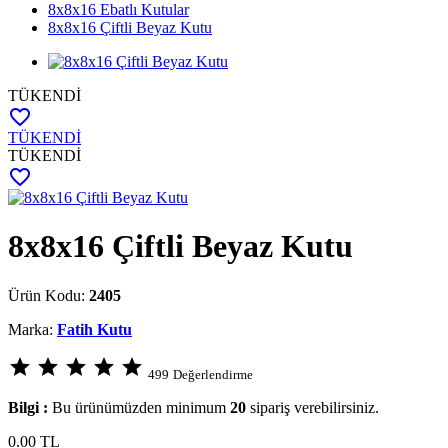
8x8x16 Ebatlı Kutular
8x8x16 Çiftli Beyaz Kutu
TÜKENDİ
favorite_border
TÜKENDİ
TÜKENDİ
favorite_border
8x8x16 Çiftli Beyaz Kutu
Ürün Kodu:
2405
Marka:
Fatih Kutu
star
star
star
star
star
499
Değerlendirme
Bilgi :
Bu ürünümüzden minimum
20
sipariş verebilirsiniz.
0.00
TL