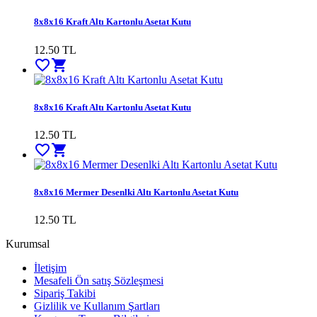
8x8x16 Kraft Altı Kartonlu Asetat Kutu
12.50
TL
favorite_border
shopping_cart
8x8x16 Kraft Altı Kartonlu Asetat Kutu
12.50
TL
favorite_border
shopping_cart
8x8x16 Mermer Desenlki Altı Kartonlu Asetat Kutu
12.50
TL
Kurumsal
İletişim
Mesafeli Ön satış Sözleşmesi
Sipariş Takibi
Gizlilik ve Kullanım Şartları