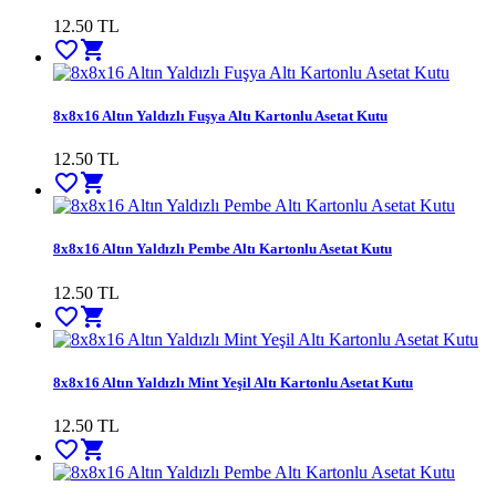
12.50
TL
favorite_border
shopping_cart
8x8x16 Altın Yaldızlı Fuşya Altı Kartonlu Asetat Kutu
12.50
TL
favorite_border
shopping_cart
8x8x16 Altın Yaldızlı Pembe Altı Kartonlu Asetat Kutu
12.50
TL
favorite_border
shopping_cart
8x8x16 Altın Yaldızlı Mint Yeşil Altı Kartonlu Asetat Kutu
12.50
TL
favorite_border
shopping_cart