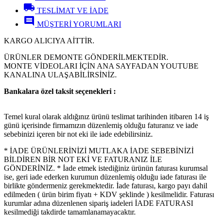
local_shipping
TESLİMAT VE İADE
comment
MÜŞTERİ YORUMLARI
KARGO ALICIYA AİTTİR.
ÜRÜNLER DEMONTE GÖNDERİLMEKTEDİR.
MONTE VİDEOLARI İÇİN ANA SAYFADAN YOUTUBE
KANALINA ULAŞABİLİRSİNİZ.
Bankalara özel taksit seçenekleri :
Temel kural olarak aldığınız ürünü teslimat tarihinden itibaren 14 iş
günü içerisinde firmamızın düzenlemiş olduğu faturanız ve iade
sebebinizi içeren bir not eki ile iade edebilirsiniz.
* İADE ÜRÜNLERİNİZİ MUTLAKA İADE SEBEBİNİZİ
BİLDİREN BİR NOT EKİ VE FATURANIZ İLE
GÖNDERİNİZ. * İade etmek istediğiniz ürünün faturası kurumsal
ise, geri iade ederken kurumun düzenlemiş olduğu iade faturası ile
birlikte göndermeniz gerekmektedir. İade faturası, kargo payı dahil
edilmeden ( ürün birim fiyatı + KDV şeklinde ) kesilmelidir. Faturası
kurumlar adına düzenlenen sipariş iadeleri İADE FATURASI
kesilmediği takdirde tamamlanamayacaktır.