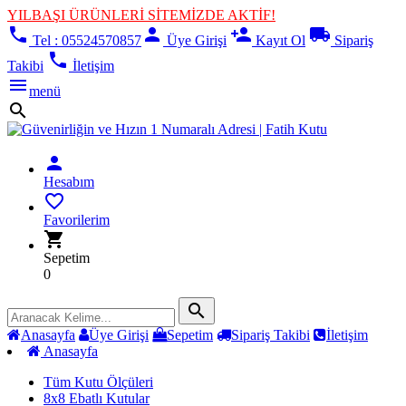
YILBAŞI ÜRÜNLERİ SİTEMİZDE AKTİF!
phone
person
person_add
local_shipping
Tel : 05524570857
Üye Girişi
Kayıt Ol
Sipariş
phone
Takibi
İletişim
menu
menü
search
person
Hesabım
favorite_border
Favorilerim
shopping_cart
Sepetim
0
search
Anasayfa
Üye Girişi
Sepetim
Sipariş Takibi
İletişim
Anasayfa
Tüm Kutu Ölçüleri
8x8 Ebatlı Kutular