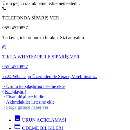
Ürün geçici olarak temin edilememektedir.
TELEFONDA SİPARİŞ VER
05524570857
Tıklayın, telefonunuzu bırakın. Sizi arayalım.
TIKLA WHATSAPP İLE SİPARİŞ VER
05524570857
7x24 Whatsapp Üzerinden de Sipariş Verebilirsiniz.
·
Ürünü karşılaştırma listeme ekle
(
Karşılaştır
)
·
Fiyatı düşünce bildir
·
Aklımdakiler listesine ekle
·
Stoga girince haber ver
receipt
ÜRÜN AÇIKLAMASI
credit_card
ÖDEME BİLGİLERİ