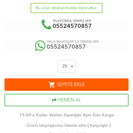
Bu ürün stoklarımızda mevcuttur.
TELEFONDA SİPARİŞ VER
05524570857
TIKLA WHATSAPP İLE SİPARİŞ VER
05524570857
shopping_cart
SEPETE EKLE
HEMEN AL
15:00'a Kadar Verilen Siparişler Aynı Gün Kargo
·
Ürünü karşılaştırma listeme ekle
(
Karşılaştır
)