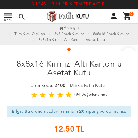
YILBAŞI ÜRÜNLERİ SİTEMİZDE AKTİF!
menu
person
shopping_cart
0
search
menü
Anasayfa
Tüm Kutu Ölçüleri
8x8 Ebatlı Kutular
8x8x16 Ebatlı Kutular
8x8x16 Kırmızı Altı Kartonlu Asetat Kutu
favorite_border
8x8x16 Kırmızı Altı Kartonlu
Asetat Kutu
Ürün Kodu:
2400
Marka:
Fatih Kutu
star
star
star
star
star
494
Değerlendirme
Bilgi :
Bu ürünümüzden minimum
20
sipariş verebilirsiniz.
12.50
TL