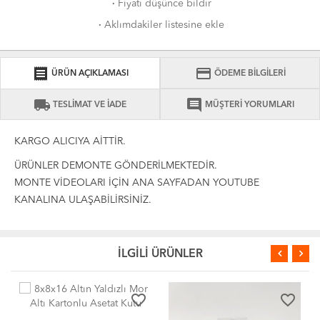
·
Fiyatı düşünce bildir
·
Aklımdakiler listesine ekle
receipt
credit_card
ÜRÜN AÇIKLAMASI
ÖDEME BİLGİLERİ
local_shipping
comment
TESLİMAT VE İADE
MÜŞTERİ YORUMLARI
KARGO ALICIYA AİTTİR.
ÜRÜNLER DEMONTE GÖNDERİLMEKTEDİR.
MONTE VİDEOLARI İÇİN ANA SAYFADAN YOUTUBE
KANALINA ULAŞABİLİRSİNİZ.
İLGİLİ ÜRÜNLER
favorite_border
favorite_border