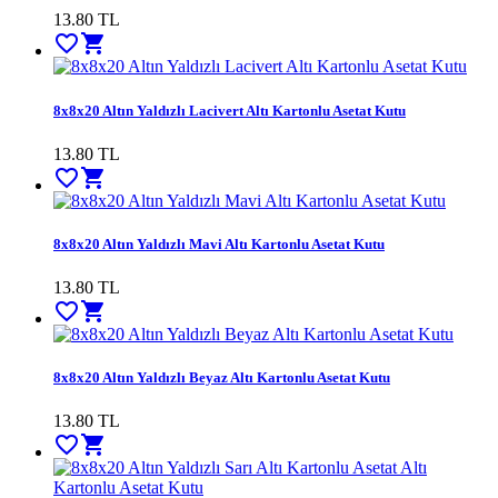
13.80
TL
favorite_border
shopping_cart
8x8x20 Altın Yaldızlı Lacivert Altı Kartonlu Asetat Kutu
13.80
TL
favorite_border
shopping_cart
8x8x20 Altın Yaldızlı Mavi Altı Kartonlu Asetat Kutu
13.80
TL
favorite_border
shopping_cart
8x8x20 Altın Yaldızlı Beyaz Altı Kartonlu Asetat Kutu
13.80
TL
favorite_border
shopping_cart