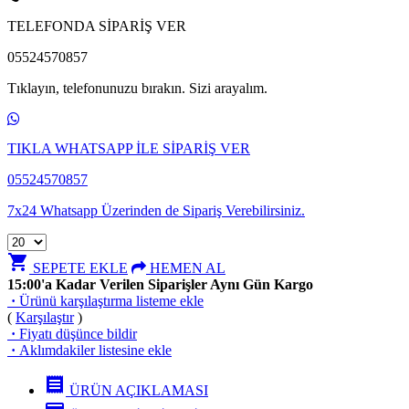
TELEFONDA SİPARİŞ VER
05524570857
Tıklayın, telefonunuzu bırakın. Sizi arayalım.
TIKLA WHATSAPP İLE SİPARİŞ VER
05524570857
7x24 Whatsapp Üzerinden de Sipariş Verebilirsiniz.
shopping_cart
SEPETE EKLE
HEMEN AL
15:00'a Kadar Verilen Siparişler Aynı Gün Kargo
·
Ürünü karşılaştırma listeme ekle
(
Karşılaştır
)
·
Fiyatı düşünce bildir
·
Aklımdakiler listesine ekle
receipt
ÜRÜN AÇIKLAMASI