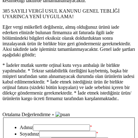
kesilmediği takdirde tamamlanamayacaktır.
385 SAYILI VERGİ USUL KANUNU GENEL TEBLİĞİ
UYARINCA YENİ UYGULAMA!
Eğer vergi mükellefi değilseniz, almış olduğunuz ürünü iade
ederken elinizde bulunan firmamıza ait faturada ilgili iade
bölümündeki bilgileri eksiksiz olarak doldurduktan sonra
imzalayarak ürün ile birlikte bize geri göndermeniz gerekmektedir.
Aksi takdirde iade işleminiz tamamlanmayacaktır. Genel iade şartları
aşağıdaki gibidir;
* İadeler mutlak surette orjinal kutu veya ambalajı ile birlikte
yapılmalıdır. * Tekrar satılabilirlik özelliğini kaybetmiş, başka bir
müşteri tarafından satın alınamayacak durumda olan ürünlerin iadesi
kabul edilmemektedir. * İade etmek istediğiniz ürün ile birlikte
orijinal fatura (sizdeki bütün kopyaları) ve iade sebebini içeren bir
dilekçe göndermeniz gerekmektedir. * İade etmek istediğiniz ürün/
ürünlerin kargo ücreti firmamız tarafından karşılanmaktadır..
Ortalama Değerlendirme »
*
Adınız
*
Soyadınız