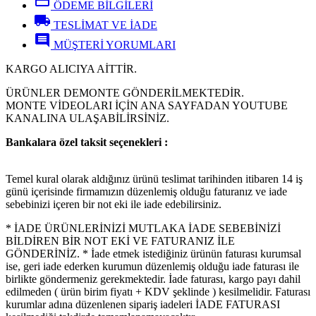
credit_card
ÖDEME BİLGİLERİ
local_shipping
TESLİMAT VE İADE
comment
MÜŞTERİ YORUMLARI
KARGO ALICIYA AİTTİR.
ÜRÜNLER DEMONTE GÖNDERİLMEKTEDİR.
MONTE VİDEOLARI İÇİN ANA SAYFADAN YOUTUBE
KANALINA ULAŞABİLİRSİNİZ.
Bankalara özel taksit seçenekleri :
Temel kural olarak aldığınız ürünü teslimat tarihinden itibaren 14 iş
günü içerisinde firmamızın düzenlemiş olduğu faturanız ve iade
sebebinizi içeren bir not eki ile iade edebilirsiniz.
* İADE ÜRÜNLERİNİZİ MUTLAKA İADE SEBEBİNİZİ
BİLDİREN BİR NOT EKİ VE FATURANIZ İLE
GÖNDERİNİZ. * İade etmek istediğiniz ürünün faturası kurumsal
ise, geri iade ederken kurumun düzenlemiş olduğu iade faturası ile
birlikte göndermeniz gerekmektedir. İade faturası, kargo payı dahil
edilmeden ( ürün birim fiyatı + KDV şeklinde ) kesilmelidir. Faturası
kurumlar adına düzenlenen sipariş iadeleri İADE FATURASI