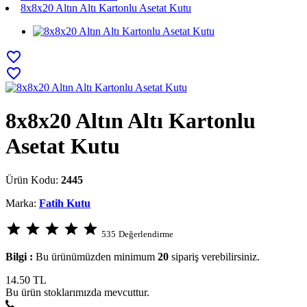
8x8x20 Altın Altı Kartonlu Asetat Kutu
favorite_border
favorite_border
8x8x20 Altın Altı Kartonlu
Asetat Kutu
Ürün Kodu:
2445
Marka:
Fatih Kutu
star
star
star
star
star
535
Değerlendirme
Bilgi :
Bu ürünümüzden minimum
20
sipariş verebilirsiniz.
14.50
TL
Bu ürün stoklarımızda mevcuttur.