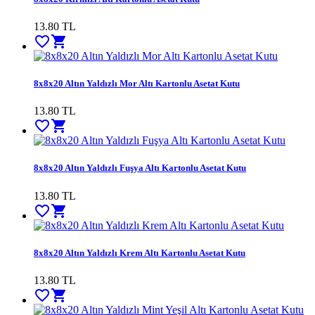
13.80
TL
favorite_border
shopping_cart
8x8x20 Altın Yaldızlı Mor Altı Kartonlu Asetat Kutu
13.80
TL
favorite_border
shopping_cart
8x8x20 Altın Yaldızlı Fuşya Altı Kartonlu Asetat Kutu
13.80
TL
favorite_border
shopping_cart
8x8x20 Altın Yaldızlı Krem Altı Kartonlu Asetat Kutu
13.80
TL
favorite_border
shopping_cart