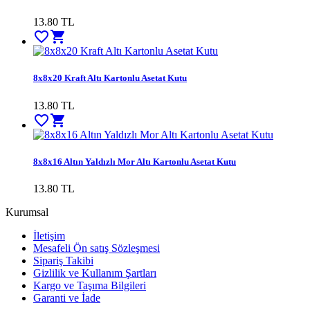
13.80
TL
favorite_border
shopping_cart
8x8x20 Kraft Altı Kartonlu Asetat Kutu
13.80
TL
favorite_border
shopping_cart
8x8x16 Altın Yaldızlı Mor Altı Kartonlu Asetat Kutu
13.80
TL
Kurumsal
İletişim
Mesafeli Ön satış Sözleşmesi
Sipariş Takibi
Gizlilik ve Kullanım Şartları
Kargo ve Taşıma Bilgileri
Garanti ve İade