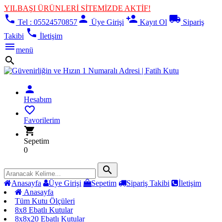
YILBAŞI ÜRÜNLERİ SİTEMİZDE AKTİF!
phone
person
person_add
local_shipping
Tel : 05524570857
Üye Girişi
Kayıt Ol
Sipariş
phone
Takibi
İletişim
menu
menü
search
person
Hesabım
favorite_border
Favorilerim
shopping_cart
Sepetim
0
search
Anasayfa
Üye Girişi
Sepetim
Sipariş Takibi
İletişim
Anasayfa
Tüm Kutu Ölçüleri
8x8 Ebatlı Kutular
8x8x20 Ebatlı Kutular