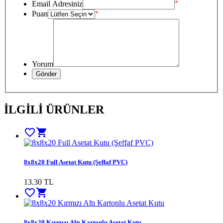
*
Email Adresiniz
Puan
*
Yorum
İLGİLİ ÜRÜNLER
favorite_border
shopping_cart
8x8x20 Full Asetat Kutu (Şeffaf PVC)
13.30
TL
favorite_border
shopping_cart
8x8x20 Kırmızı Altı Kartonlu Asetat Kutu