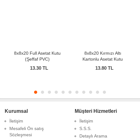
tat Kutu
8x8x20 Kırmızı Altı
8x8x20 Altın Yaldızlı
VC)
Kartonlu Asetat Kutu
Altı Kartonlu Asetat 
L
13.80
TL
13.80
TL
Kurumsal
Müşteri Hizmetleri
İletişim
İletişim
Mesafeli Ön satış
S.S.S.
Sözleşmesi
Detaylı Arama