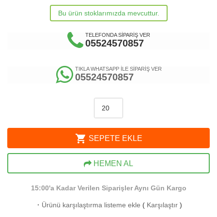
Bu ürün stoklarımızda mevcuttur.
TELEFONDA SİPARİŞ VER
05524570857
TIKLA WHATSAPP İLE SİPARİŞ VER
05524570857
shopping_cart
SEPETE EKLE
HEMEN AL
15:00'a Kadar Verilen Siparişler Aynı Gün Kargo
·
Ürünü karşılaştırma listeme ekle
(
Karşılaştır
)