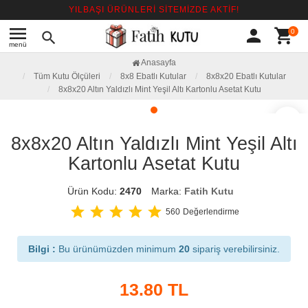
YILBAŞI ÜRÜNLERİ SİTEMİZDE AKTİF!
menu
person
shopping_cart
0
search
menü
Anasayfa
Tüm Kutu Ölçüleri
8x8 Ebatlı Kutular
8x8x20 Ebatlı Kutular
8x8x20 Altın Yaldızlı Mint Yeşil Altı Kartonlu Asetat Kutu
favorite_border
8x8x20 Altın Yaldızlı Mint Yeşil Altı
Kartonlu Asetat Kutu
Ürün Kodu:
2470
Marka:
Fatih Kutu
star
star
star
star
star
560
Değerlendirme
Bilgi :
Bu ürünümüzden minimum
20
sipariş verebilirsiniz.
13.80
TL