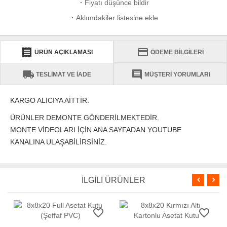
·
Fiyatı düşünce bildir
·
Aklımdakiler listesine ekle
receipt
credit_card
ÜRÜN AÇIKLAMASI
ÖDEME BİLGİLERİ
local_shipping
comment
TESLİMAT VE İADE
MÜŞTERİ YORUMLARI
KARGO ALICIYA AİTTİR.
ÜRÜNLER DEMONTE GÖNDERİLMEKTEDİR.
MONTE VİDEOLARI İÇİN ANA SAYFADAN YOUTUBE
KANALINA ULAŞABİLİRSİNİZ.
İLGİLİ ÜRÜNLER
favorite_border
favorite_border