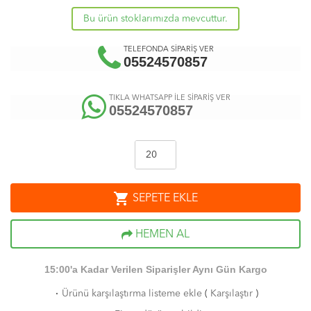
Bu ürün stoklarımızda mevcuttur.
TELEFONDA SİPARİŞ VER
05524570857
TIKLA WHATSAPP İLE SİPARİŞ VER
05524570857
shopping_cart
SEPETE EKLE
HEMEN AL
15:00'a Kadar Verilen Siparişler Aynı Gün Kargo
·
Ürünü karşılaştırma listeme ekle
(
Karşılaştır
)