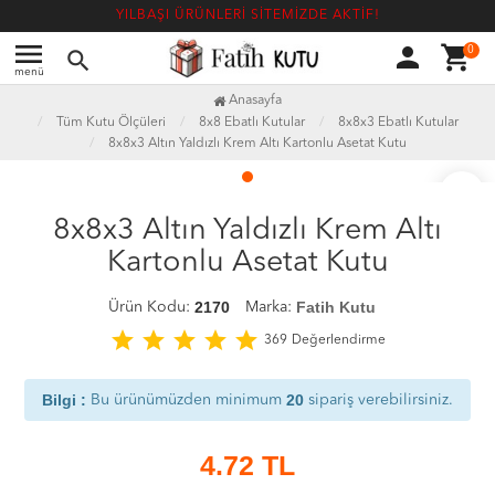
YILBAŞI ÜRÜNLERİ SİTEMİZDE AKTİF!
menu
person
shopping_cart
0
search
menü
Anasayfa
Tüm Kutu Ölçüleri
8x8 Ebatlı Kutular
8x8x3 Ebatlı Kutular
8x8x3 Altın Yaldızlı Krem Altı Kartonlu Asetat Kutu
favorite_border
8x8x3 Altın Yaldızlı Krem Altı
Kartonlu Asetat Kutu
2170
Fatih Kutu
Ürün Kodu:
Marka:
star
star
star
star
star
369
Değerlendirme
Bilgi :
20
Bu ürünümüzden minimum
sipariş verebilirsiniz.
4.72
TL