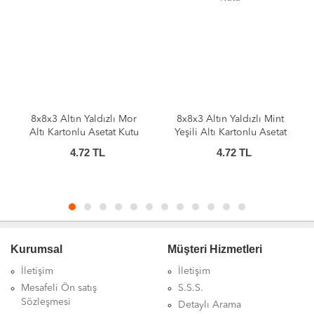
8x8x3 Altın Yaldızlı Mor
8x8x3 Altın Yaldızlı Mint
Altı Kartonlu Asetat Kutu
Yeşili Altı Kartonlu Asetat
Kutu
4.72
TL
4.72
TL
Kurumsal
Müşteri Hizmetleri
İletişim
İletişim
Mesafeli Ön satış
S.S.S.
Sözleşmesi
Detaylı Arama