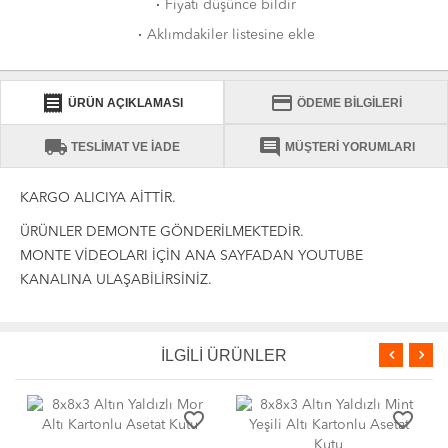
·
Fiyatı düşünce bildir
·
Aklımdakiler listesine ekle
receipt
credit_card
ÜRÜN AÇIKLAMASI
ÖDEME BİLGİLERİ
local_shipping
comment
TESLİMAT VE İADE
MÜŞTERİ YORUMLARI
KARGO ALICIYA AİTTİR.
ÜRÜNLER DEMONTE GÖNDERİLMEKTEDİR.
MONTE VİDEOLARI İÇİN ANA SAYFADAN YOUTUBE
KANALINA ULAŞABİLİRSİNİZ.
İLGİLİ ÜRÜNLER
favorite_border
favorite_border