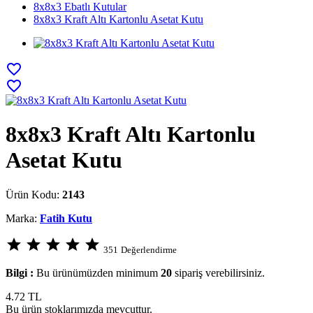
8x8x3 Ebatlı Kutular
8x8x3 Kraft Altı Kartonlu Asetat Kutu
favorite_border
favorite_border
8x8x3 Kraft Altı Kartonlu
Asetat Kutu
Ürün Kodu:
2143
Marka:
Fatih Kutu
star
star
star
star
star
351
Değerlendirme
Bilgi :
Bu ürünümüzden minimum
20
sipariş verebilirsiniz.
4.72
TL
Bu ürün stoklarımızda mevcuttur.