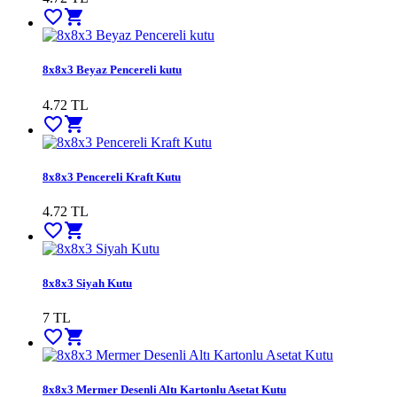
favorite_border
shopping_cart
8x8x3 Beyaz Pencereli kutu
4.72
TL
favorite_border
shopping_cart
8x8x3 Pencereli Kraft Kutu
4.72
TL
favorite_border
shopping_cart
8x8x3 Siyah Kutu
7
TL
favorite_border
shopping_cart
8x8x3 Mermer Desenli Altı Kartonlu Asetat Kutu