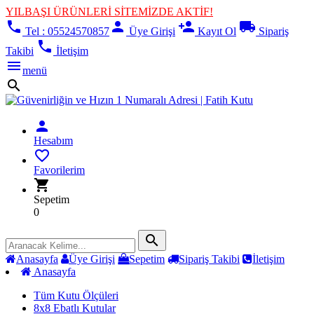
YILBAŞI ÜRÜNLERİ SİTEMİZDE AKTİF!
phone
person
person_add
local_shipping
Tel : 05524570857
Üye Girişi
Kayıt Ol
Sipariş
phone
Takibi
İletişim
menu
menü
search
person
Hesabım
favorite_border
Favorilerim
shopping_cart
Sepetim
0
search
Anasayfa
Üye Girişi
Sepetim
Sipariş Takibi
İletişim
Anasayfa
Tüm Kutu Ölçüleri
8x8 Ebatlı Kutular