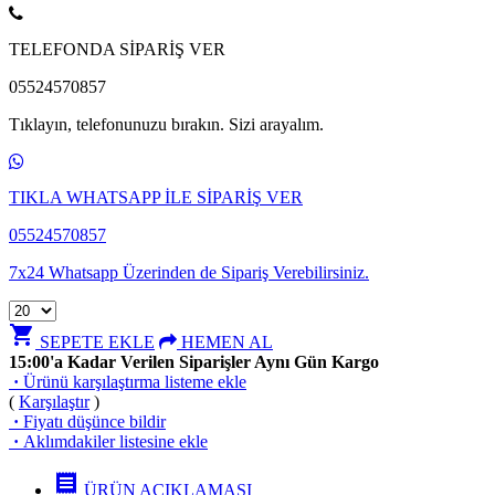
TELEFONDA SİPARİŞ VER
05524570857
Tıklayın, telefonunuzu bırakın. Sizi arayalım.
TIKLA WHATSAPP İLE SİPARİŞ VER
05524570857
7x24 Whatsapp Üzerinden de Sipariş Verebilirsiniz.
shopping_cart
SEPETE EKLE
HEMEN AL
15:00'a Kadar Verilen Siparişler Aynı Gün Kargo
·
Ürünü karşılaştırma listeme ekle
(
Karşılaştır
)
·
Fiyatı düşünce bildir
·
Aklımdakiler listesine ekle
receipt
ÜRÜN AÇIKLAMASI