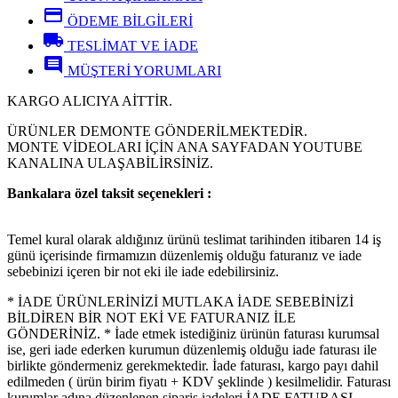
credit_card
ÖDEME BİLGİLERİ
local_shipping
TESLİMAT VE İADE
comment
MÜŞTERİ YORUMLARI
KARGO ALICIYA AİTTİR.
ÜRÜNLER DEMONTE GÖNDERİLMEKTEDİR.
MONTE VİDEOLARI İÇİN ANA SAYFADAN YOUTUBE
KANALINA ULAŞABİLİRSİNİZ.
Bankalara özel taksit seçenekleri :
Temel kural olarak aldığınız ürünü teslimat tarihinden itibaren 14 iş
günü içerisinde firmamızın düzenlemiş olduğu faturanız ve iade
sebebinizi içeren bir not eki ile iade edebilirsiniz.
* İADE ÜRÜNLERİNİZİ MUTLAKA İADE SEBEBİNİZİ
BİLDİREN BİR NOT EKİ VE FATURANIZ İLE
GÖNDERİNİZ. * İade etmek istediğiniz ürünün faturası kurumsal
ise, geri iade ederken kurumun düzenlemiş olduğu iade faturası ile
birlikte göndermeniz gerekmektedir. İade faturası, kargo payı dahil
edilmeden ( ürün birim fiyatı + KDV şeklinde ) kesilmelidir. Faturası
kurumlar adına düzenlenen sipariş iadeleri İADE FATURASI