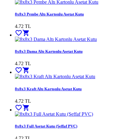
8x8x3 Pembe Altı Kartonlu Asetat Kutu
4.72
TL
favorite_border
shopping_cart
8x8x3 Dama Altı Kartonlu Asetat Kutu
4.72
TL
favorite_border
shopping_cart
8x8x3 Kraft Altı Kartonlu Asetat Kutu
4.72
TL
favorite_border
shopping_cart
8x8x3 Full Asetat Kutu (Şeffaf PVC)
4.72
TL