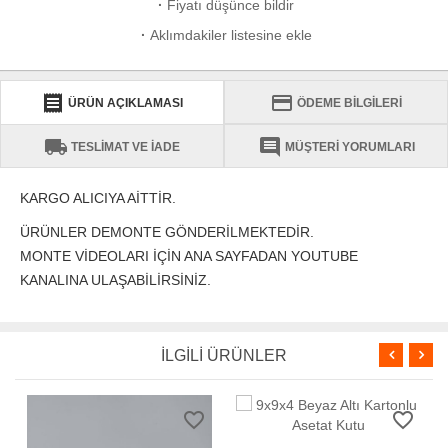
·
Fiyatı düşünce bildir
·
Aklımdakiler listesine ekle
receipt
credit_card
ÜRÜN AÇIKLAMASI
ÖDEME BİLGİLERİ
local_shipping
comment
TESLİMAT VE İADE
MÜŞTERİ YORUMLARI
KARGO ALICIYA AİTTİR.
ÜRÜNLER DEMONTE GÖNDERİLMEKTEDİR.
MONTE VİDEOLARI İÇİN ANA SAYFADAN YOUTUBE
KANALINA ULAŞABİLİRSİNİZ.
İLGİLİ ÜRÜNLER
favorite_border
favorite_border