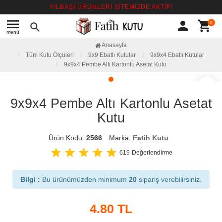
YILBAŞI ÜRÜNLERİ SİTEMİZDE AKTİF!
menu
person
shopping_cart
0
search
menü
Anasayfa
Tüm Kutu Ölçüleri
9x9 Ebatlı Kutular
9x9x4 Ebatlı Kutular
9x9x4 Pembe Altı Kartonlu Asetat Kutu
favorite_border
9x9x4 Pembe Altı Kartonlu Asetat
Kutu
Ürün Kodu:
2566
Marka:
Fatih Kutu
star
star
star
star
star
619
Değerlendirme
Bilgi :
Bu ürünümüzden minimum
20
sipariş verebilirsiniz.
4.80
TL