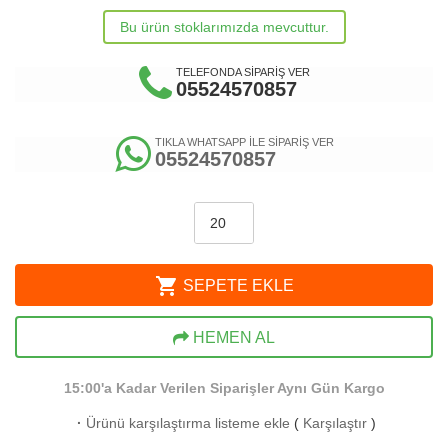
Bu ürün stoklarımızda mevcuttur.
TELEFONDA SİPARİŞ VER
05524570857
TIKLA WHATSAPP İLE SİPARİŞ VER
05524570857
shopping_cart
SEPETE EKLE
HEMEN AL
15:00'a Kadar Verilen Siparişler Aynı Gün Kargo
·
Ürünü karşılaştırma listeme ekle
(
Karşılaştır
)