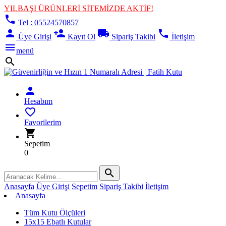
YILBAŞI ÜRÜNLERİ SİTEMİZDE AKTİF!
phone
Tel : 05524570857
person
person_add
local_shipping
phone
Üye Girişi
Kayıt Ol
Sipariş Takibi
İletişim
menu
menü
search
person
Hesabım
favorite_border
Favorilerim
shopping_cart
Sepetim
0
search
Anasayfa
Üye Girişi
Sepetim
Sipariş Takibi
İletişim
Anasayfa
Tüm Kutu Ölçüleri
15x15 Ebatlı Kutular