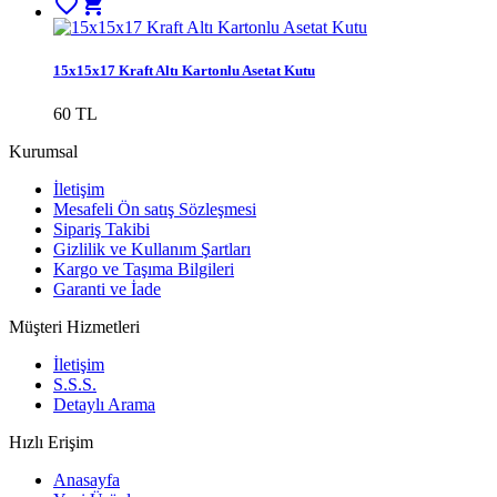
favorite_border
shopping_cart
15x15x17 Kraft Altı Kartonlu Asetat Kutu
60 TL
Kurumsal
İletişim
Mesafeli Ön satış Sözleşmesi
Sipariş Takibi
Gizlilik ve Kullanım Şartları
Kargo ve Taşıma Bilgileri
Garanti ve İade
Müşteri Hizmetleri
İletişim
S.S.S.
Detaylı Arama
Hızlı Erişim
Anasayfa