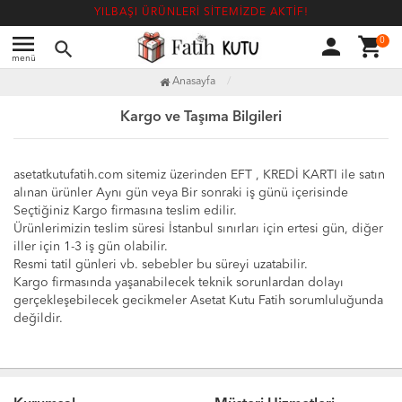
YILBAŞI ÜRÜNLERİ SİTEMİZDE AKTİF!
menu
person
shopping_cart
0
search
menü
Anasayfa
Kargo ve Taşıma Bilgileri
asetatkutufatih.com sitemiz üzerinden EFT , KREDİ KARTI ile satın
alınan ürünler Aynı gün veya Bir sonraki iş günü içerisinde
Seçtiğiniz Kargo firmasına teslim edilir.
Ürünlerimizin teslim süresi İstanbul sınırları için ertesi gün, diğer
iller için 1-3 iş gün olabilir.
Resmi tatil günleri vb. sebebler bu süreyi uzatabilir.
Kargo firmasında yaşanabilecek teknik sorunlardan dolayı
gerçekleşebilecek gecikmeler Asetat Kutu Fatih sorumluluğunda
değildir.