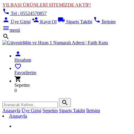
YILBAŞI ÜRÜNLERİ SİTEMİZDE AKTİF!
phone
Tel : 05524570857
person
person_add
local_shipping
phone
Üye Girişi
Kayıt Ol
Sipariş Takibi
İletişim
menu
menü
search
person
Hesabım
favorite_border
Favorilerim
shopping_cart
Sepetim
0
search
Anasayfa
Üye Girişi
Sepetim
Sipariş Takibi
İletişim
Anasayfa