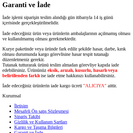
Garanti ve İade
İade işlemi siparişin teslim alındığı gün itibarıyla 14 iş günü
içerisinde gerçekleştirilmelidir.
İade edeceğiniz ürün veya ürünlerin ambalajlarının açılmamış olması
ve kullanılmamış olması gerekmektedir.
Kurye paketinde veya üründe fark edilir şekilde hasar, darbe, kırık
olması durumunda kargo görevlisine hasar tespit tutanağı
düzenletmeniz gerekir.
Tutanak tutturarak ürünü teslim almadan görevliye kapıda iade
edebilirsiniz. Ürününüz
eksik, arızalı, kusurlu, hasarlı veya
belirtilenden farklı
ise iade etme hakkınızı kullanabilirsiniz.
İade edeceğiniz ürünlerin iade kargo ücreti
"ALICIYA"
aittir.
Kurumsal
İletişim
Mesafeli Ön satış Sözleşmesi
Sipariş Takibi
Gizlilik ve Kullanım Şartları
Kargo ve Taşıma Bilgileri
Garanti ve İade