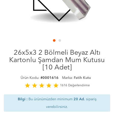
26x5x3 2 Bölmeli Beyaz Altı
Kartonlu Şamdan Mum Kutusu
[10 Adet]
Ürün Kodu:
#0001616
Marka:
Fatih Kutu
star
star
star
star
star
1616
Değerlendirme
Bilgi :
Bu ürünümüzden minimum
20 Ad.
sipariş
verebilirsiniz.