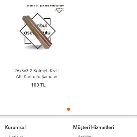
favorite_border
26x5x3 2 Bölmeli Kraft
Altı Kartonlu Şamdan
Mum Kutusu [10 Adet]
100
TL
Kurumsal
Müşteri Hizmetleri