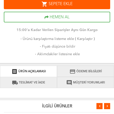
shopping_cart
SEPETE EKLE
HEMEN AL
15:00'a Kadar Verilen Siparişler Aynı Gün Kargo
·
Ürünü karşılaştırma listeme ekle
(
Karşılaştır
)
·
Fiyatı düşünce bildir
·
Aklımdakiler listesine ekle
receipt
credit_card
ÜRÜN AÇIKLAMASI
ÖDEME BİLGİLERİ
local_shipping
comment
TESLİMAT VE İADE
MÜŞTERİ YORUMLARI
İLGİLİ ÜRÜNLER