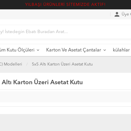
YILBAŞI ÜRÜNLERİ SİTEMİZDE AKTİF!
person
Üye G
üm Kutu Ölçüleri
Karton Ve Asetat Çantalar
külahlar
VC) Modelleri
5x5 Altı Karton Üzeri Asetat Kutu
 Altı Karton Üzeri Asetat Kutu