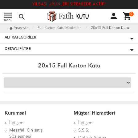
YILBAŞI ÜRÜNLERİ SİTEMİZDE AKTİF!
menu
person
shopping_cart
0
search
menü
Anasayfa
Full Karton Kutu Modelleri
20x15 Full Karton Kutu
ALT KATEGORILER
DETAYLI FILTRE
20x15 Full Karton Kutu
Kurumsal
Müşteri Hizmetleri
İletişim
İletişim
Mesafeli Ön satış
S.S.S.
Sözleşmesi
Detaylı Arama