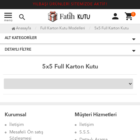
YILBAŞI ÜRÜNLERİ SİTEMİZDE AKTİF!
menu
person
shopping_cart
0
search
menü
Anasayfa
Full Karton Kutu Modelleri
5x5 Full Karton Kutu
ALT KATEGORILER
DETAYLI FILTRE
5x5 Full Karton Kutu
Kurumsal
Müşteri Hizmetleri
İletişim
İletişim
Mesafeli Ön satış
S.S.S.
Sözleşmesi
Detaylı Arama